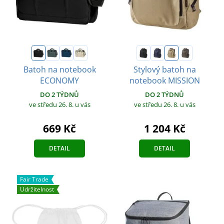
Batoh na notebook
Stylový batoh na
ECONOMY
notebook MISSION
DO 2 TÝDNŮ
DO 2 TÝDNŮ
ve středu 26. 8.
u vás
ve středu 26. 8.
u vás
669 Kč
1 204 Kč
DETAIL
DETAIL
Fair Trade
Udržitelnost