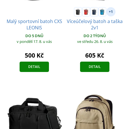
+1
Malý sportovní batoh CXS
Víceúčelový batoh a taška
LEONIS
2v1
DO 5 DNŮ
DO 2 TÝDNŮ
v pondělí 17. 8.
u vás
ve středu 26. 8.
u vás
500 Kč
605 Kč
DETAIL
DETAIL