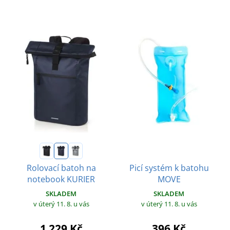
Picí systém k batohu
Rolovací batoh na
MOVE
notebook KURIER
SKLADEM
SKLADEM
v úterý 11. 8.
u vás
v úterý 11. 8.
u vás
396 Kč
1 229 Kč