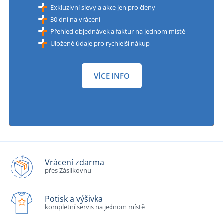
Exkluzivní slevy a akce jen pro členy
30 dní na vrácení
Přehled objednávek a faktur na jednom místě
Uložené údaje pro rychlejší nákup
VÍCE INFO
Vrácení zdarma
přes Zásilkovnu
Potisk a výšivka
kompletní servis na jednom místě