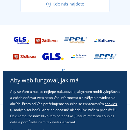
Kde nás najdete
příležitost!
Aby web fungoval, jak má
Aby se Vám u nás co nejlépe nakupovalo, abychom mohli vylepšovat
a zpřehledňovat web nebo Vás informovat o skvělých novinkách a
akcích. Proto od Vás potřebujeme souhlas se zpracováním
cookies
,
tj. malých souborů, které se dočasně ukládají ve Vašem prohlížeči.
Děkujeme, že nám kliknutím na tlačítko „Rozumím“ tento souhlas
Sledujte nás na sociálních sítích
dáte a pomůžete nám tak web zlepšovat.