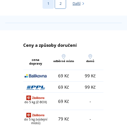
1
2
Další
Ceny a způsoby doručení
cena
odběrné místo
domů
dopravy
69 Kč
99 Kč
69 Kč
99 Kč
69 Kč
-
do 5 kg (Z-BOX)
79 Kč
-
do 5 kg (výdejní
místo)