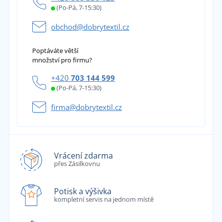
(Po-Pá, 7-15:30)
obchod@dobrytextil.cz
Poptáváte větší
množství pro firmu?
+420
703 144 599
(Po-Pá, 7-15:30)
firma@dobrytextil.cz
Vrácení zdarma
přes Zásilkovnu
Potisk a výšivka
kompletní servis na jednom místě