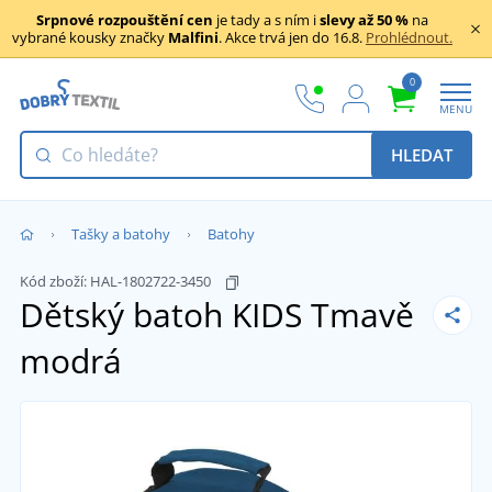
Srpnové rozpouštění cen
je tady a s ním i
slevy až 50 %
na
vybrané kousky značky
Malfini
. Akce trvá jen do 16.8.
Prohlédnout.
0
MENU
HLEDAT
Tašky a batohy
Batohy
Kód zboží:
HAL-1802722-3450
Dětský batoh KIDS
Tmavě
modrá