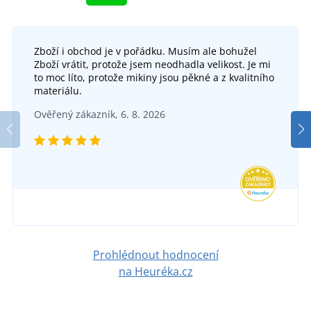
Zboží i obchod je v pořádku. Musím ale bohužel
+2
Zboží vrátit, protože jsem neodhadla velikost. Je mi
Taška na notebook EUROPE
to moc líto, protože mikiny jsou pěkné a z kvalitního
materiálu.
Rolovací batoh na notebook STAR
SKLADEM
Ověřený zákazník, 6. 8. 2026
v úterý 11. 8.
u vás
DO 2 TÝDNŮ
1 032 Kč
v pondělí 24. 8.
u vás
DETAIL
749 Kč
DETAIL
Prohlédnout hodnocení
na Heuréka.cz