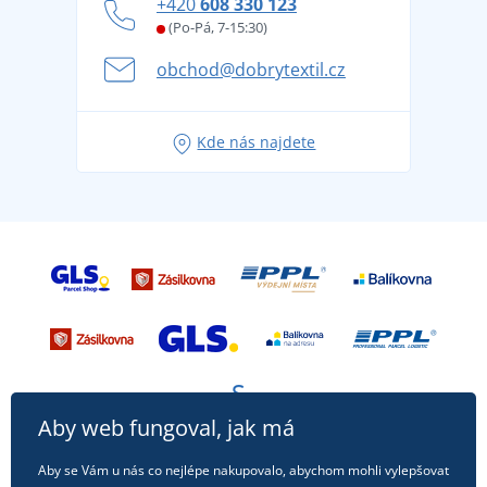
+420
608 330 123
Affiliate
Věrnostní program BONTIS +
Letní dobrodružství začíná balením aneb připravte
(Po-Pá, 7-15:30)
Kariéra
se na dovolenou bez starostí
obchod@dobrytextil.cz
Tipy na svěží outfity pro pohodové léto
Oblíbené tričko City v hlavní roli: outfity pro každou
Kde nás najdete
příležitost!
Aby web fungoval, jak má
Aby se Vám u nás co nejlépe nakupovalo, abychom mohli vylepšovat