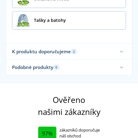
Tašky a batohy
K produktu doporučujeme
2
Udržitelnost
Udr
Podobné produkty
6
Ověřeno
našimi zákazníky
zákazníků doporučuje
97%
náš obchod