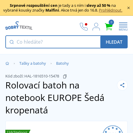
Srpnové rozpouštění cen
je tady a s ním i
slevy až 50 %
na
vybrané kousky značky
Malfini
. Akce trvá jen do 16.8.
Prohlédnout.
0
MENU
HLEDAT
Tašky a batohy
Batohy
Kód zboží:
HAL-1816510-15478
Rolovací batoh na
notebook EUROPE
Šedá
kropenatá
Udržitelnost