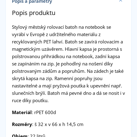
Popis a parametry
Popis produktu
Stylový městský rolovací batoh na notebook se
vyrábí v Evropě z udržitelného materiálu z
recyklovaných PET lahví. Batoh se zavírá rolovacím a
magnetickým uzávěrem. Hlavní kapsa je prostorná s
polstrovanou přihrádkou na notebook, zadní kapsa
se zapínáním na zip. Je pohodlný na nošení díky
polstrovaným zádům a popruhům. Na zádech je také
skrytá kapsa na zip. Ramenní popruhy jsou
nastavitelné a mají pryžová poutka k upevnění např.
slunečních brýlí. Batoh má pevné dno a dá se nosit i v
ruce díky poutku.
Materiál
: rPET 600d
Rozměry
: š 32 x v 66 x h 14,5 cm
Objem
: 22 litrů