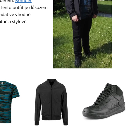
berem.
Bomber
 Tento outfit je důkazem
padat ve vhodné
tně a stylově.