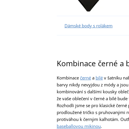
Dámské body s rolákem
Kombinace černé a b
Kombinace
černé
a
bílé
v šatníku na
barvy nikdy nevyjdou z módy a jsou
kombinování s dalšími kousky oblečen
že vaše oblečení v černé a bílé bude 
Rozhodli jsme se pro klasické čern
prodloužené tričko s pruhovanými ru
protiváhou k černým kalhotám. Outf
baseballovou mikinou
.