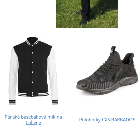
Pánská baseballová mikina
Polobotky CXS BARBADOS
College