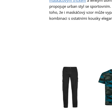
maskáčovým tričkem
a lehkým bom
propojuje urban styl se sportovním.
toho, že i maskáčový vzor může vy
kombinaci s ostatními kousky elegan