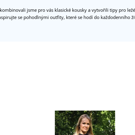
binovali jsme pro vás klasické kousky a vytvořili tipy pro ležér
nspirujte se pohodlnými outfity, které se hodí do každodenního ži