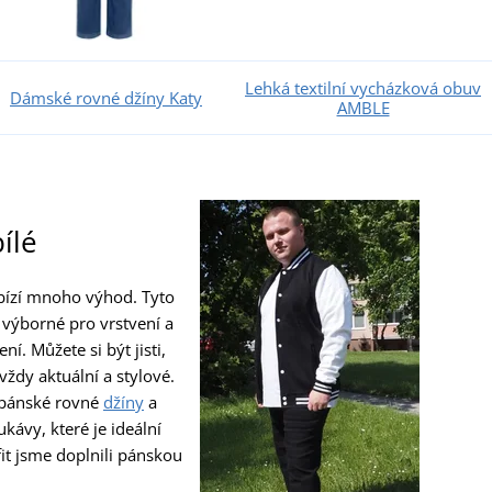
Lehká textilní vycházková obuv
Dámské rovné džíny Katy
AMBLE
ílé
bízí mnoho výhod. Tyto
 výborné pro vrstvení a
í. Můžete si být jisti,
vždy aktuální a stylové.
é pánské rovné
džíny
a
kávy, které je ideální
it jsme doplnili pánskou