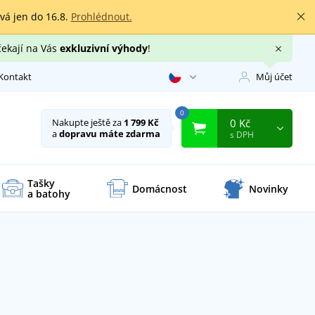
rvá jen do 16.8.
Prohlédnout.
čekají na Vás
exkluzivní výhody
!
Kontakt
Můj účet
0
0 Kč
Nakupte ještě za
1 799 Kč
a
dopravu máte zdarma
s DPH
Tašky
Domácnost
Novinky
a batohy