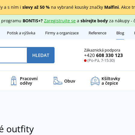
y a s ním i
slevy až 50 %
na vybrané kousky značky
Malfini
. Akce t
ho programu
BONTIS+?
Zaregistrujte se
a
sbírejte body
za nákupy - 
Potisk a výšivka
Firmy a organizace
Reference
Blog
Zákaznická podpora
+420
608 330 123
HLEDAT
(Po-Pá, 7-15:30)
Pracovní
Kšiltovky
Obuv
oděvy
a čepice
é outfity