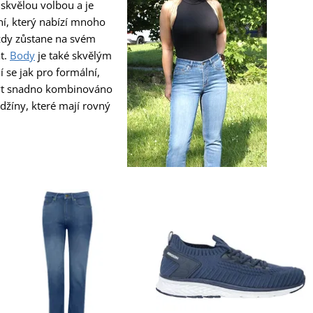
 skvělou volbou a je
í, který nabízí mnoho
vždy zůstane na svém
at.
Body
je také skvělým
 se jak pro formální,
 být snadno kombinováno
 džíny, které mají rovný