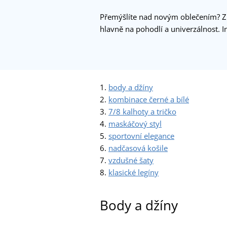
Přemýšlíte nad novým oblečením? Zkom
hlavně na pohodlí a univerzálnost. I
1.
body a džíny
2.
kombinace černé a bílé
3.
7/8 kalhoty a tričko
4.
maskáčový styl
5.
sportovní elegance
6.
nadčasová košile
7.
vzdušné šaty
8.
klasické legíny
Body a džíny