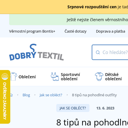
Srpnové rozpouštění cen
je tad
Ještě nejste členem věrnostní
Věrnostní program Bontis+
Časté dotazy
Doprava a platba
Sportovní
Dětské
Oblečení
oblečení
oblečení
Blog
Jak se obléct?
8 tipů na pohodlné outfity
JAK SE OBLÉCT?
13. 6. 2023
8 tipů na pohodln