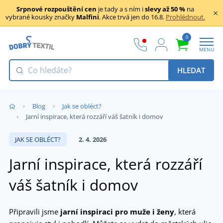
Srpnové rozpouštění cen
je tady a s ním i
slevy až 50 %
na
vybrané kousky značky
Malfini
. Akce trvá jen do 16.8.
Prohlédnout.
0
MENU
HLEDAT
Blog
Jak se obléct?
Jarní inspirace, která rozzáří váš šatník i domov
JAK SE OBLÉCT?
2. 4. 2026
Jarní inspirace, která rozzáří
váš šatník i domov
Připravili jsme
jarní inspiraci pro muže i ženy
, která