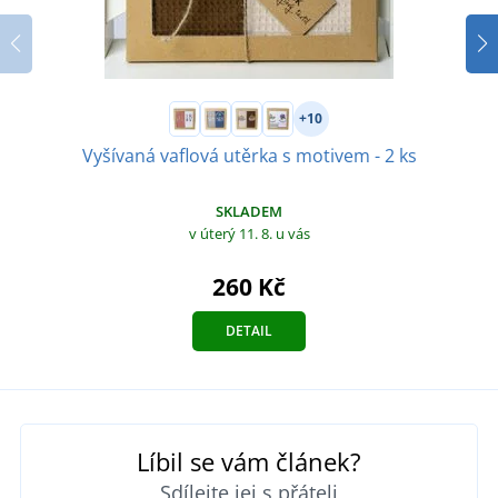
+10
Vyšívaná vaflová utěrka s motivem - 2 ks
SKLADEM
v úterý 11. 8.
u vás
260 Kč
DETAIL
Líbil se vám článek?
Sdílejte jej s přáteli