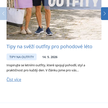
Tipy na svěží outfity pro pohodové léto
O
p
TIPY NA OUTFITY
14. 5. 2026
Inspirujte se letními outfity, které spojují pohodlí, styl a
praktičnost pro každý den. V článku jsme pro vás…
T
k
Číst více
Č