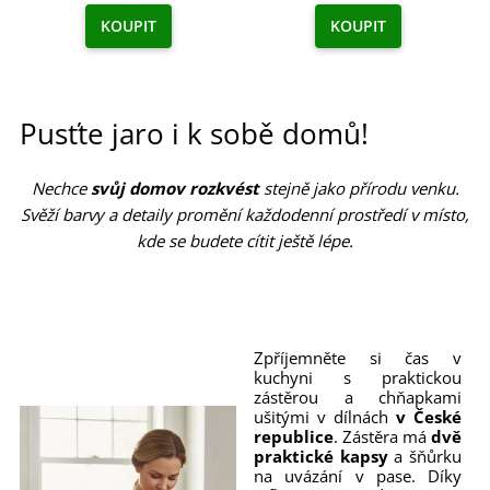
KOUPIT
KOUPIT
Pusťte jaro i k sobě domů!
Nechce
svůj domov rozkvést
stejně jako přírodu venku.
Svěží barvy a detaily promění každodenní prostředí v místo,
kde se budete cítit ještě lépe.
Zpříjemněte si čas v
kuchyni s praktickou
zástěrou a chňapkami
ušitými v dílnách
v České
republice
. Zástěra má
dvě
praktické kapsy
a šňůrku
na uvázání v pase. Díky