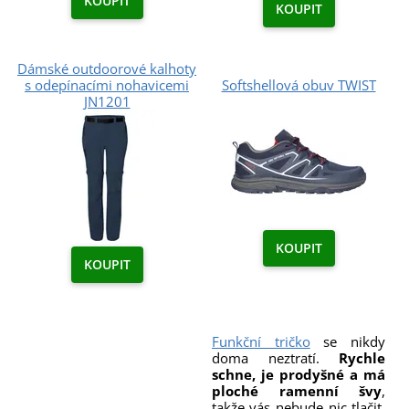
KOUPIT
KOUPIT
Dámské outdoorové kalhoty
s odepínacími nohavicemi
Softshellová obuv TWIST
JN1201
KOUPIT
KOUPIT
Funkční tričko
se nikdy
doma neztratí.
Rychle
schne, je prodyšné a má
ploché ramenní švy
,
takže vás nebude nic tlačit,