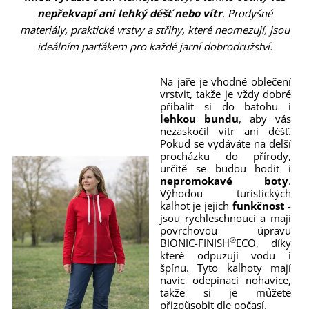
nepřekvapí ani lehký déšť nebo vítr
. Prodyšné
materiály, praktické vrstvy a střihy, které neomezují, jsou
ideálním parťákem pro každé jarní dobrodružství.
Na jaře je vhodné oblečení
vrstvit, takže je vždy dobré
přibalit si do batohu i
lehkou bundu
, aby vás
nezaskočil vítr ani déšť.
Pokud se vydáváte na delší
procházku do přírody,
určitě se budou hodit i
nepromokavé boty
.
Výhodou turistických
kalhot je jejich
funkčnost
-
jsou rychleschnoucí a mají
povrchovou úpravu
®
BIONIC-FINISH
ECO, díky
které odpuzují vodu i
špínu. Tyto kalhoty mají
navíc odepínací nohavice,
takže si je můžete
přizpůsobit dle počasí.