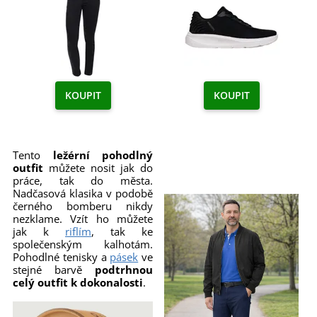
KOUPIT
KOUPIT
Tento
ležérní pohodlný
outfit
můžete nosit jak do
práce, tak do města.
Nadčasová klasika v podobě
černého bomberu nikdy
nezklame. Vzít ho můžete
jak k
riflím
, tak ke
společenským kalhotám.
Pohodlné tenisky a
pásek
ve
stejné barvě
podtrhnou
celý outfit k dokonalosti
.