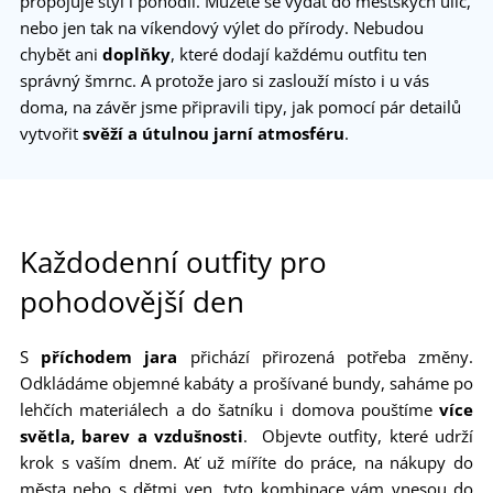
propojuje styl i pohodlí. Můžete se vydat do městských ulic,
nebo jen tak na víkendový výlet do přírody. Nebudou
chybět ani
doplňky
, které dodají každému outfitu ten
správný šmrnc. A protože jaro si zaslouží místo i u vás
doma, na závěr jsme připravili tipy, jak pomocí pár detailů
vytvořit
svěží a útulnou jarní atmosféru
.
Každodenní outfity pro
pohodovější den
S
příchodem jara
přichází přirozená potřeba změny.
Odkládáme objemné kabáty a prošívané bundy, saháme po
lehčích materiálech a do šatníku i domova pouštíme
více
světla, barev a vzdušnosti
. Objevte outfity, které udrží
krok s vaším dnem. Ať už míříte do práce, na nákupy do
města nebo s dětmi ven, tyto kombinace vám vnesou do