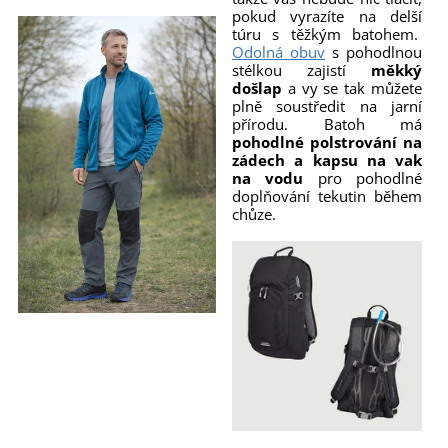
pokud vyrazíte na delší
túru s těžkým batohem.
Odolná obuv
s pohodlnou
stélkou zajistí
měkký
došlap
a vy se tak můžete
plně soustředit na jarní
přírodu. Batoh má
pohodlné polstrování na
zádech a kapsu na vak
na vodu
pro pohodlné
doplňování tekutin během
chůze.