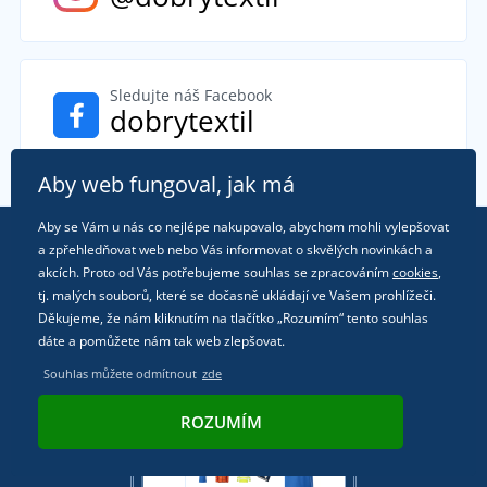
Sledujte náš Facebook
dobrytextil
Aby web fungoval, jak má
Aby se Vám u nás co nejlépe nakupovalo, abychom mohli vylepšovat
a zpřehledňovat web nebo Vás informovat o skvělých novinkách a
Dobrý newsletter
akcích. Proto od Vás potřebujeme souhlas se zpracováním
cookies
,
s dobrou nabídkou
tj. malých souborů, které se dočasně ukládají ve Vašem prohlížeči.
Děkujeme, že nám kliknutím na tlačítko „Rozumím“ tento souhlas
dáte a pomůžete nám tak web zlepšovat.
Souhlas můžete odmítnout
zde
ROZUMÍM