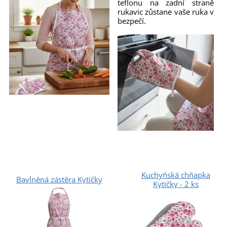
teflonu na zadní straně
rukavic zůstane vaše ruka v
bezpečí.
Kuchyňská chňapka
Bavlněná zástěra Kytičky
Kytičky - 2 ks