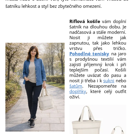
šatníku lehkost a styl bez zbytečného omezení.
Riflová košile
vám doplní
šatník na dlouhou dobu. Je
nadčasová a stále moderní.
Nosit ji můžete jak
zapnutou, tak jako lehkou
vrstvu přes tričko.
Pohodlné tenisky
na jaro
s prodyšnou textilií vám
zajistí příjemný krok i při
teplejším počasí. Košili
můžete uvázat do pasu a
nosit ji třeba i k
sukni
nebo
šatům
. Nezapomeňte na
doplňky
, které celý outfit
oživí.