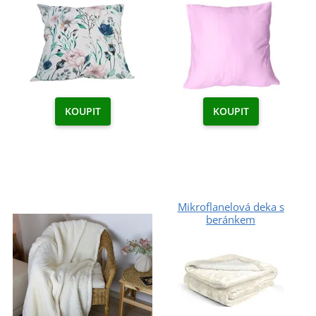
KOUPIT
KOUPIT
Mikroflanelová deka s
beránkem