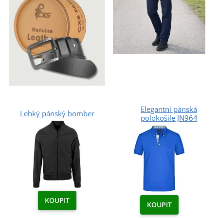
Elegantní pánská
Lehký pánský bomber
polokošile JN964
KOUPIT
KOUPIT