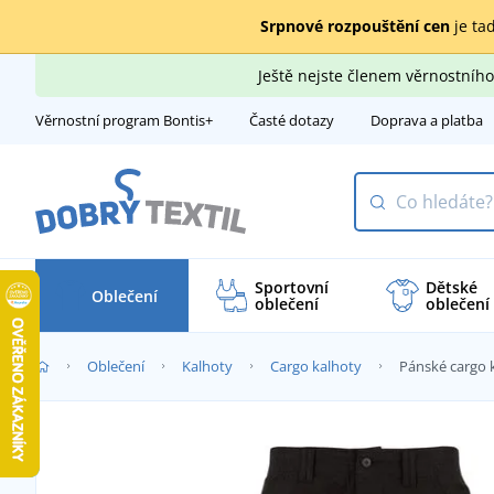
Srpnové rozpouštění cen
je tad
Ještě nejste členem věrnostní
Věrnostní program Bontis+
Časté dotazy
Doprava a platba
Sportovní
Dětské
Oblečení
oblečení
oblečení
Oblečení
Kalhoty
Cargo kalhoty
Pánské cargo 