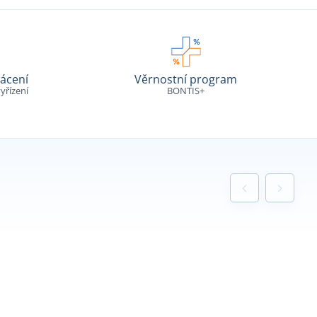
ácení
Věrnostní program
yřízení
BONTIS+