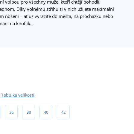
ní volbou pro všechny muže, kteří chtějí pohodlí,
jednom. Díky volnému střihu si v nich užijete maximální
m nošení – ať už vyrážíte do města, na procházku nebo
ínání na knoflík…
Tabulka velikostí
36
38
40
42