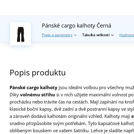
Pánské cargo kalhoty
Černá
Popis a parametry
Tabulka velikostí
Hodnoce
Popis produktu
Pánské cargo kalhoty
jsou ideální volbou pro všechny muže,
Díky
volnému střihu
si v nich užijete maximální volnost p
procházku nebo trávíte čas na cestách. Mají zapínání na knof
klasické boční kapsy, dvě zadní a dvě postranní kapsy ve st
a zároveň dodává kalhotám originální vzhled. Kalhoty mají
s
snadno přizpůsobíte svým potřebám. Tyto kapsáčové kalhoty
oblíbeným kouskem ve vašem šatníku. Lehce je sladíte např