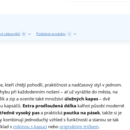
ní zákazníků
Podobné produkty
0
1
 kteří chtějí pohodlí, praktičnost a nadčasový styl v jednom.
ohybu při každodenním nošení – ať už vyrážíte do města, na
lík a zip a oceníte také množství
úložných kapes
– dvě
ylu kapsáčů.
Extra prodloužená délka
kalhot působí moderně
tředně vysoký pas
a praktická
poutka na pásek
, takže si je
 kombinují jednoduchý vzhled s funkčností a stanou se tak
íklad s
mikinou s kapucí
nebo
originálním tričkem
.