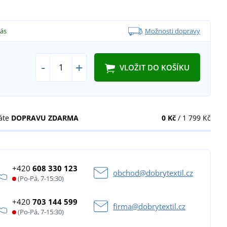
vás
Možnosti dopravy
-
+
VLOŽIT DO KOŠÍKU
áte
DOPRAVU ZDARMA
0 Kč
/ 1 799 Kč
+420
608 330 123
obchod@dobrytextil.cz
(Po-Pá, 7-15:30)
+420
703 144 599
firma@dobrytextil.cz
(Po-Pá, 7-15:30)