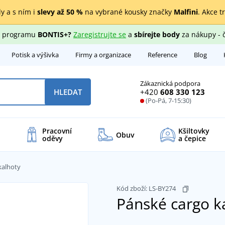
y a s ním i
slevy až 50 %
na vybrané kousky značky
Malfini
. Akce t
ho programu
BONTIS+?
Zaregistrujte se
a
sbírejte body
za nákupy - 
Potisk a výšivka
Firmy a organizace
Reference
Blog
Zákaznická podpora
+420
608 330 123
HLEDAT
(Po-Pá, 7-15:30)
Pracovní
Kšiltovky
Obuv
oděvy
a čepice
kalhoty
Kód zboží:
LS-BY274
Pánské cargo k