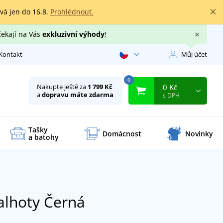
rvá jen do 16.8.
Prohlédnout.
čekají na Vás
exkluzivní výhody
!
Kontakt
Můj účet
0
0 Kč
Nakupte ještě za
1 799 Kč
a
dopravu máte zdarma
s DPH
Tašky
Domácnost
Novinky
a batohy
alhoty
Černá