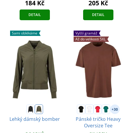
184 Kč
205 Kč
DETAIL
DETAIL
Sami oblékáme
Vyšší gramáž
Až do velikosti 5XL
+30
Lehký dámský bomber
Pánské tričko Heavy
Oversize Tee