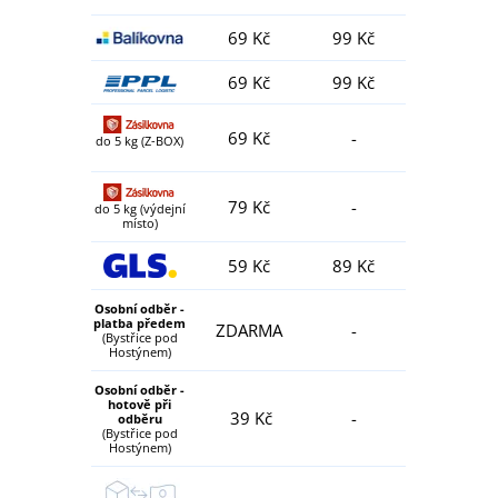
69 Kč
99 Kč
69 Kč
99 Kč
69 Kč
-
do 5 kg (Z-BOX)
79 Kč
-
do 5 kg (výdejní
místo)
59 Kč
89 Kč
Osobní odběr -
platba předem
ZDARMA
-
(Bystřice pod
Hostýnem)
Osobní odběr -
hotově při
39 Kč
-
odběru
(Bystřice pod
Hostýnem)