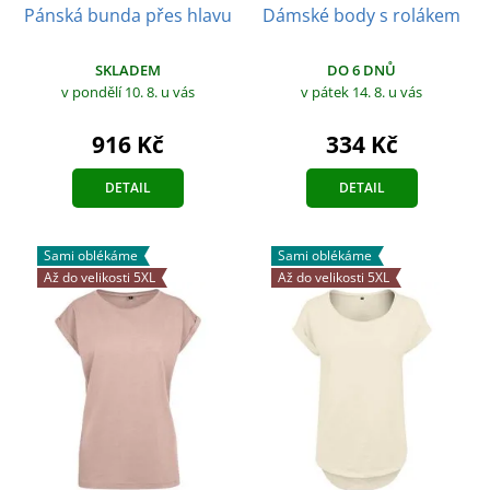
Pánská bunda přes hlavu
Dámské body s rolákem
SKLADEM
DO 6 DNŮ
v pondělí 10. 8.
u vás
v pátek 14. 8.
u vás
916 Kč
334 Kč
DETAIL
DETAIL
Sami oblékáme
Sami oblékáme
Až do velikosti 5XL
Až do velikosti 5XL