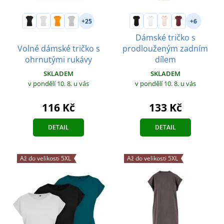
+25
+6
Dámské tričko s
Volné dámské tričko s
prodlouženým zadním
ohrnutými rukávy
dílem
SKLADEM
SKLADEM
v pondělí 10. 8.
u vás
v pondělí 10. 8.
u vás
116 Kč
133 Kč
DETAIL
DETAIL
Až do velikosti 5XL
Až do velikosti 5XL