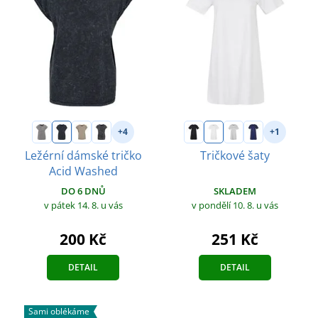
+4
+1
Ležérní dámské tričko
Tričkové šaty
Acid Washed
SKLADEM
DO 6 DNŮ
v pondělí 10. 8.
u vás
v pátek 14. 8.
u vás
251 Kč
200 Kč
DETAIL
DETAIL
Sami oblékáme