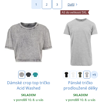
1
2
3
Další
Až do velikosti 5XL
+1
Dámské crop top tričko
Pánské tričko
Acid Washed
prodloužené délky
SKLADEM
SKLADEM
v pondělí 10. 8.
u vás
v pondělí 10. 8.
u vás