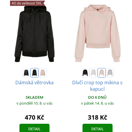
Až do velikosti 5XL
Dámská větrovka
Dívčí crop top mikina s
kapucí
SKLADEM
DO 6 DNŮ
v pondělí 10. 8.
u vás
v pátek 14. 8.
u vás
470 Kč
318 Kč
DETAIL
DETAIL