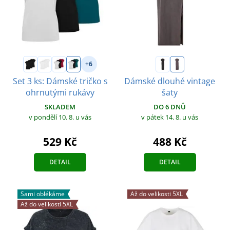
+6
Set 3 ks: Dámské tričko s
Dámské dlouhé vintage
ohrnutými rukávy
šaty
SKLADEM
DO 6 DNŮ
v pondělí 10. 8.
u vás
v pátek 14. 8.
u vás
529 Kč
488 Kč
DETAIL
DETAIL
Sami oblékáme
Až do velikosti 5XL
Až do velikosti 5XL