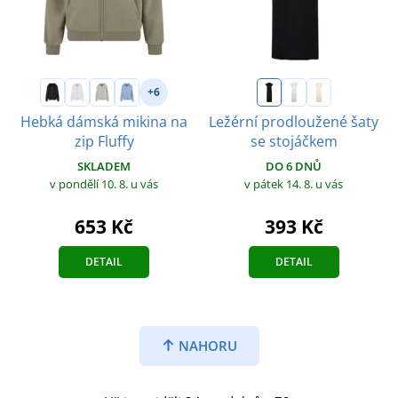
+6
Hebká dámská mikina na
Ležérní prodloužené šaty
zip Fluffy
se stojáčkem
SKLADEM
DO 6 DNŮ
v pondělí 10. 8.
u vás
v pátek 14. 8.
u vás
653 Kč
393 Kč
DETAIL
DETAIL
NAHORU