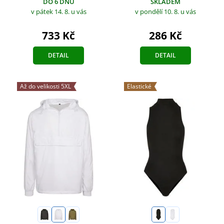
DO 6 DNŮ
SKLADEM
v pátek 14. 8.
u vás
v pondělí 10. 8.
u vás
733 Kč
286 Kč
DETAIL
DETAIL
Až do velikosti 5XL
Elastické