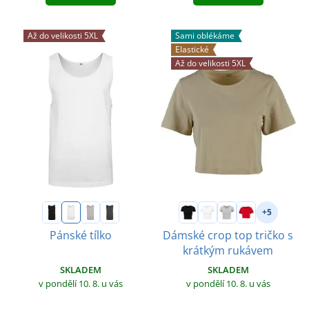
Až do velikosti 5XL
Sami oblékáme
Elastické
Až do velikosti 5XL
+5
Pánské tílko
Dámské crop top tričko s
krátkým rukávem
SKLADEM
SKLADEM
v pondělí 10. 8.
u vás
v pondělí 10. 8.
u vás