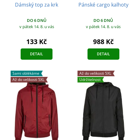
Dámský top za krk
Pánské cargo kalhoty
DO 6 DNŮ
DO 6 DNŮ
v pátek 14. 8.
u vás
v pátek 14. 8.
u vás
133 Kč
988 Kč
DETAIL
DETAIL
Sami oblékáme
Až do velikosti 5XL
Až do velikosti 5XL
Udržitelnost