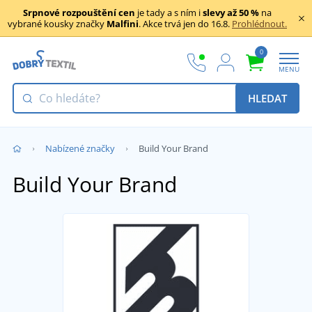
Srpnové rozpouštění cen
je tady a s ním i
slevy až 50 %
na
vybrané kousky značky
Malfini
. Akce trvá jen do 16.8.
Prohlédnout.
0
MENU
HLEDAT
Nabízené značky
Build Your Brand
Build Your Brand