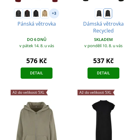
+3
Pánská větrovka
Dámská větrovka
Recycled
DO 6 DNŮ
SKLADEM
v pátek 14. 8.
u vás
v pondělí 10. 8.
u vás
576 Kč
537 Kč
DETAIL
DETAIL
Až do velikosti 5XL
Až do velikosti 5XL