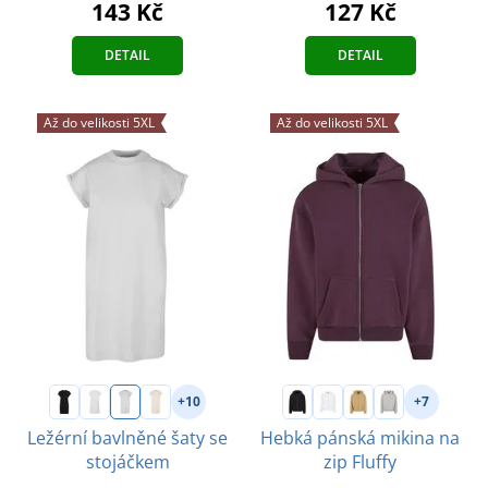
143 Kč
127 Kč
DETAIL
DETAIL
Až do velikosti 5XL
Až do velikosti 5XL
+10
+7
Ležérní bavlněné šaty se
Hebká pánská mikina na
stojáčkem
zip Fluffy