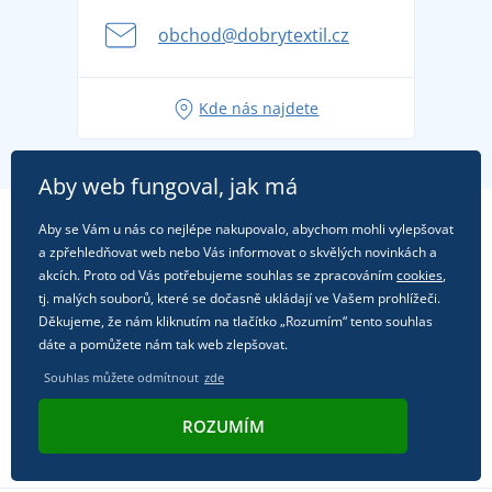
Kariéra
se na dovolenou bez starostí
obchod@dobrytextil.cz
Tipy na svěží outfity pro pohodové léto
Oblíbené tričko City v hlavní roli: outfity pro každou
Kde nás najdete
příležitost!
Aby web fungoval, jak má
Aby se Vám u nás co nejlépe nakupovalo, abychom mohli vylepšovat
a zpřehledňovat web nebo Vás informovat o skvělých novinkách a
akcích. Proto od Vás potřebujeme souhlas se zpracováním
cookies
,
tj. malých souborů, které se dočasně ukládají ve Vašem prohlížeči.
Děkujeme, že nám kliknutím na tlačítko „Rozumím“ tento souhlas
dáte a pomůžete nám tak web zlepšovat.
Souhlas můžete odmítnout
zde
ROZUMÍM