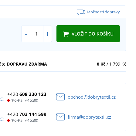
s
Možnosti dopravy
-
+
VLOŽIT DO KOŠÍKU
áte
DOPRAVU ZDARMA
0 Kč
/ 1 799 Kč
+420
608 330 123
obchod@dobrytextil.cz
(Po-Pá, 7-15:30)
+420
703 144 599
firma@dobrytextil.cz
(Po-Pá, 7-15:30)