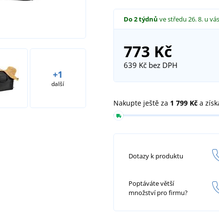
Do 2 týdnů
ve středu 26. 8.
u vá
773 Kč
639 Kč
bez DPH
+1
další
Nakupte ještě za
1 799 Kč
a získ
Dotazy k produktu
Poptáváte větší
množství pro firmu?