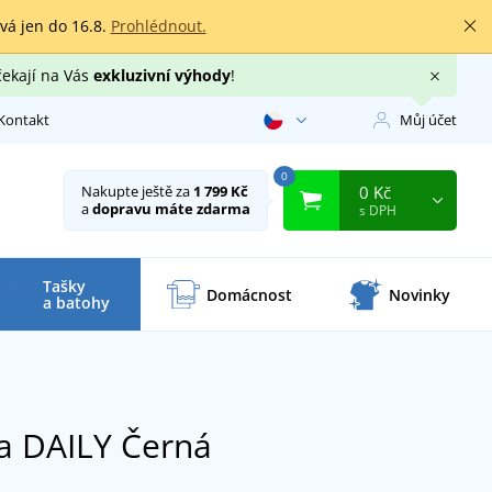
rvá jen do 16.8.
Prohlédnout.
čekají na Vás
exkluzivní výhody
!
Kontakt
Můj účet
0
0 Kč
Nakupte ještě za
1 799 Kč
a
dopravu máte zdarma
s DPH
Tašky
Domácnost
Novinky
a batohy
ka DAILY
Černá