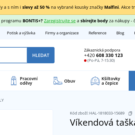
y a s ním i
slevy až 50 %
na vybrané kousky značky
Malfini
. Akce t
ho programu
BONTIS+?
Zaregistrujte se
a
sbírejte body
za nákupy - 
Potisk a výšivka
Firmy a organizace
Reference
Blog
Zákaznická podpora
+420
608 330 123
HLEDAT
(Po-Pá, 7-15:30)
Pracovní
Kšiltovky
Obuv
oděvy
a čepice
LY
Kód zboží:
HAL-1818033-15689
Víkendová taš