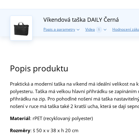
Víkendová taška DAILY
Černá
Popis a parametry
Videa
Hodnocení zák
1
Popis produktu
Praktická a moderní taška na víkend má ideální velikost na 
polyesteru. Taška má velkou hlavní přihrádku se zapínáním n
přihrádku na zip. Pro pohodlné nošení má taška nastaviteln
nošení v ruce má taška také 2 kratší ucha, která se dají se
Materiál
: rPET (recyklovaný polyester)
Rozměry
: š 50 x v 38 x h 20 cm