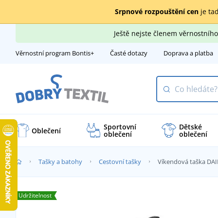
Srpnové rozpouštění cen
je tad
Ještě nejste členem věrnostní
Věrnostní program Bontis+
Časté dotazy
Doprava a platba
Sportovní
Dětské
Oblečení
oblečení
oblečení
Tašky a batohy
Cestovní tašky
Víkendová taška DAI
Udržitelnost