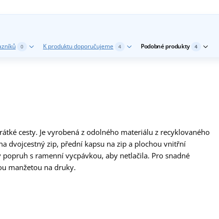
azníků
K produktu doporučujeme
Podobné produkty
0
4
4
krátké cesty. Je vyrobená z odolného materiálu z recyklovaného
a dvojcestný zip, přední kapsu na zip a plochou vnitřní
ý popruh s ramenní vycpávkou, aby netlačila. Pro snadné
pnou manžetou na druky.