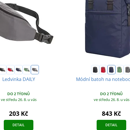
Ledvinka DAILY
Módní batoh na noteboo
DO 2 TÝDNŮ
DO 2 TÝDNŮ
ve středu 26. 8.
u vás
ve středu 26. 8.
u vás
203 Kč
843 Kč
DETAIL
DETAIL