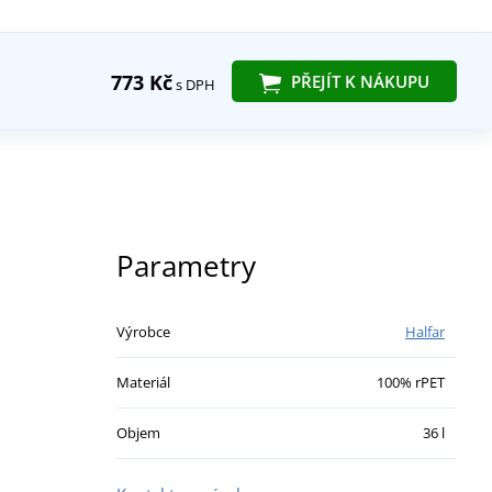
773 Kč
PŘEJÍT K NÁKUPU
s DPH
Parametry
Výrobce
Halfar
Materiál
100% rPET
Objem
36 l