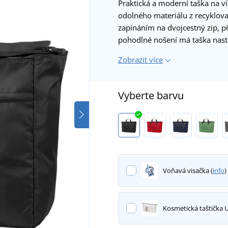
Praktická a moderní taška na ví
odolného materiálu z recyklova
zapínáním na dvojcestný zip, př
pohodlné nošení má taška nast
Zobrazit více
Vyberte barvu
Voňavá visačka (
info
)
Kosmetická taštička 