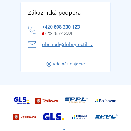
Reference
Vrácení zboží a reklamace
Objevte TEE JAYS - prémiovou dánskou značku s
DobrýTextil pro firmy a organizace
Zákaznická podpora
Potisk a výšivka
tradicí od roku 1976
Blog
Zásady ochrany osobních údajů
Jak zvládnout horké letní dny v pohodě a bezpečí
+420
608 330 123
Affiliate
Věrnostní program BONTIS +
Letní dobrodružství začíná balením aneb připravte
(Po-Pá, 7-15:30)
Kariéra
se na dovolenou bez starostí
obchod@dobrytextil.cz
Tipy na svěží outfity pro pohodové léto
Oblíbené tričko City v hlavní roli: outfity pro každou
Kde nás najdete
příležitost!