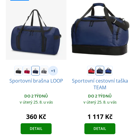
+1
Sportovní brašna LOOP
Sportovní cestovní taška
TEAM
DO 2 TÝDNŮ
DO 2 TÝDNŮ
v úterý 25. 8.
u vás
v úterý 25. 8.
u vás
360 Kč
1 117 Kč
DETAIL
DETAIL