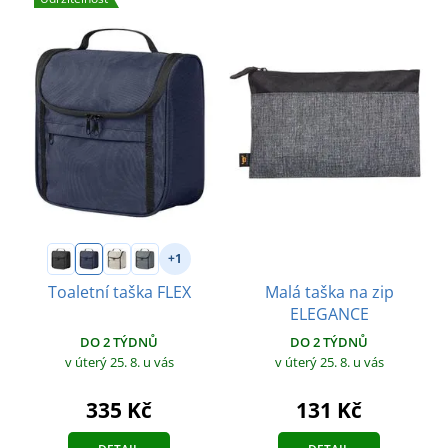
+1
Malá taška na zip
Toaletní taška FLEX
ELEGANCE
DO 2 TÝDNŮ
DO 2 TÝDNŮ
v úterý 25. 8.
u vás
v úterý 25. 8.
u vás
335 Kč
131 Kč