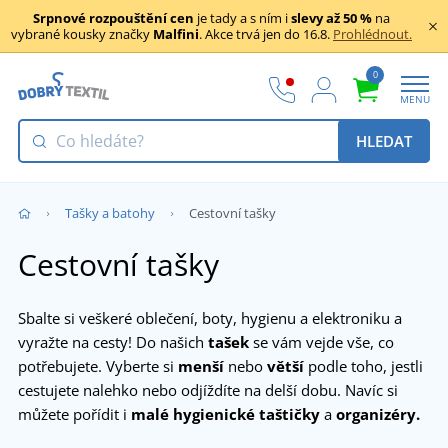
Srpnové rozpouštění cen
je tady a s ním i
slevy až 50 %
na
vybrané kousky značky
Malfini
. Akce trvá jen do 16.8.
Prohlédnout.
0
MENU
HLEDAT
Tašky a batohy
Cestovní tašky
Cestovní tašky
Sbalte si veškeré oblečení, boty, hygienu a elektroniku a
vyražte na cesty! Do našich
tašek
se vám vejde vše, co
potřebujete. Vyberte si
menší
nebo
větší
podle toho, jestli
cestujete nalehko nebo odjíždíte na delší dobu. Navíc si
můžete pořídit i
malé hygienické taštičky
a
organizéry.