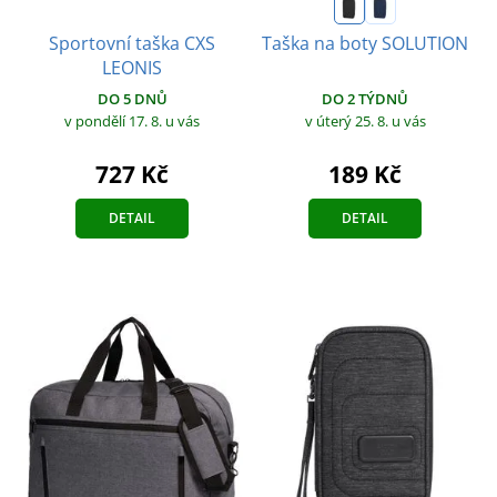
Sportovní taška CXS
Taška na boty SOLUTION
LEONIS
DO 5 DNŮ
DO 2 TÝDNŮ
v pondělí 17. 8.
u vás
v úterý 25. 8.
u vás
727 Kč
189 Kč
DETAIL
DETAIL