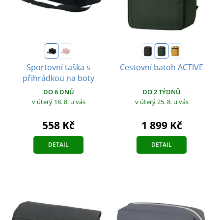
Sportovní taška s
Cestovní batoh ACTIVE
přihrádkou na boty
DO 2 TÝDNŮ
DO 6 DNŮ
v úterý 25. 8.
u vás
v úterý 18. 8.
u vás
1 899 Kč
558 Kč
DETAIL
DETAIL