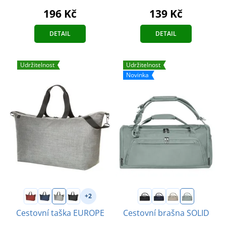
196 Kč
139 Kč
DETAIL
DETAIL
Udržitelnost
Udržitelnost
Novinka
+2
Cestovní taška EUROPE
Cestovní brašna SOLID