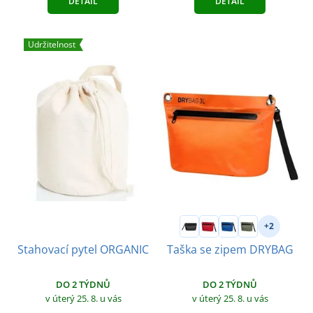
DETAIL
DETAIL
Udržitelnost
+2
Stahovací pytel ORGANIC
Taška se zipem DRYBAG
DO 2 TÝDNŮ
DO 2 TÝDNŮ
v úterý 25. 8.
u vás
v úterý 25. 8.
u vás