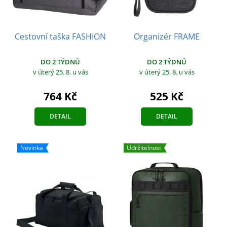
Cestovní taška FASHION
Organizér FRAME
DO 2 TÝDNŮ
DO 2 TÝDNŮ
v úterý 25. 8.
u vás
v úterý 25. 8.
u vás
764 Kč
525 Kč
DETAIL
DETAIL
Novinka
Udržitelnost