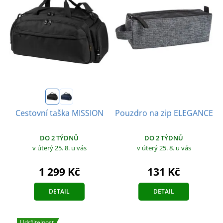
Pouzdro na zip ELEGANCE
Cestovní taška MISSION
DO 2 TÝDNŮ
DO 2 TÝDNŮ
v úterý 25. 8.
u vás
v úterý 25. 8.
u vás
131 Kč
1 299 Kč
DETAIL
DETAIL
Udržitelnost