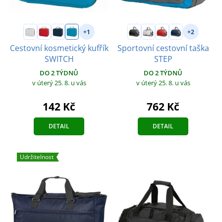
+1
+2
Cestovní kosmetický kufřík
Sportovní cestovní taška
SWITCH
STEP
DO 2 TÝDNŮ
DO 2 TÝDNŮ
v úterý 25. 8.
u vás
v úterý 25. 8.
u vás
142 Kč
762 Kč
DETAIL
DETAIL
Udržitelnost