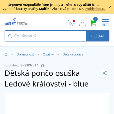
Srpnové rozpouštění cen
je tady a s ním i
slevy až 50 %
na
vybrané kousky značky
Malfini
. Akce trvá jen do 16.8.
Prohlédnout.
0
MENU
HLEDAT
Domácnost
Osušky
Dětská ponča
Kód zboží:
JF-23PN317
Dětská pončo osuška
Ledové království - blue