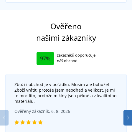
Sami používáme
Vy
Ověřeno
našimi zákazníky
zákazníků doporučuje
97%
náš obchod
Zboží i obchod je v pořádku. Musím ale bohužel
Zboží vrátit, protože jsem neodhadla velikost. Je mi
to moc líto, protože mikiny jsou pěkné a z kvalitního
+15
materiálu.
Dětská osuška s potiskem
Ověřený zákazník, 6. 8. 2026
SKLADEM
v úterý 11. 8.
u vás