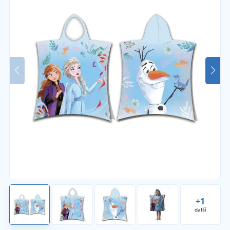
+1
další