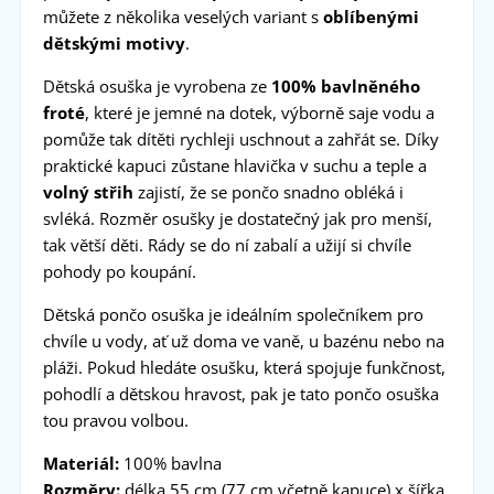
můžete z několika veselých variant s
oblíbenými
dětskými motivy
.
Dětská osuška je vyrobena ze
100% bavlněného
froté
, které je jemné na dotek, výborně saje vodu a
pomůže tak dítěti rychleji uschnout a zahřát se. Díky
praktické kapuci zůstane hlavička v suchu a teple a
volný střih
zajistí, že se pončo snadno obléká i
svléká. Rozměr osušky je dostatečný jak pro menší,
tak větší děti. Rády se do ní zabalí a užijí si chvíle
pohody po koupání.
Dětská pončo osuška je ideálním společníkem pro
chvíle u vody, ať už doma ve vaně, u bazénu nebo na
pláži. Pokud hledáte osušku, která spojuje funkčnost,
pohodlí a dětskou hravost, pak je tato pončo osuška
tou pravou volbou.
Materiál:
100% bavlna
Rozměry:
délka 55 cm (77 cm včetně kapuce) x šířka