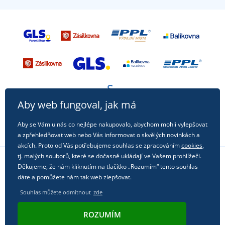
Aby web fungoval, jak má
Aby se Vám u nás co nejlépe nakupovalo, abychom mohli vylepšovat
a zpřehledňovat web nebo Vás informovat o skvělých novinkách a
akcích. Proto od Vás potřebujeme souhlas se zpracováním
cookies
,
tj. malých souborů, které se dočasně ukládají ve Vašem prohlížeči.
Děkujeme, že nám kliknutím na tlačítko „Rozumím“ tento souhlas
Sledujte nás na sociálních sítích
dáte a pomůžete nám tak web zlepšovat.
Souhlas můžete odmítnout
zde
ROZUMÍM
© 2011 - 2026, Dual Trade s.r.o. | Technicky zajišťuje
Simplia.cz
.