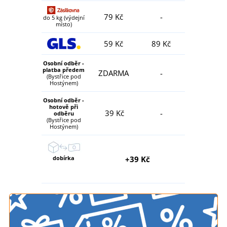
79 Kč
-
do 5 kg (výdejní
místo)
59 Kč
89 Kč
Osobní odběr -
platba předem
ZDARMA
-
(Bystřice pod
Hostýnem)
Osobní odběr -
hotově při
39 Kč
-
odběru
(Bystřice pod
Hostýnem)
dobírka
+39 Kč