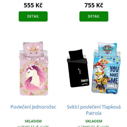
555 Kč
755 Kč
DETAIL
DETAIL
Povlečení Jednorožec
Svítící povlečení Tlapková
Patrola
SKLADEM
SKLADEM
v úterý 11. 8.
u vás
v úterý 11. 8.
u vás