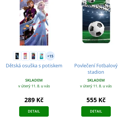
+15
Povlečení Fotbalový
Dětská osuška s potiskem
stadion
SKLADEM
SKLADEM
v úterý 11. 8.
u vás
v úterý 11. 8.
u vás
289 Kč
555 Kč
DETAIL
DETAIL