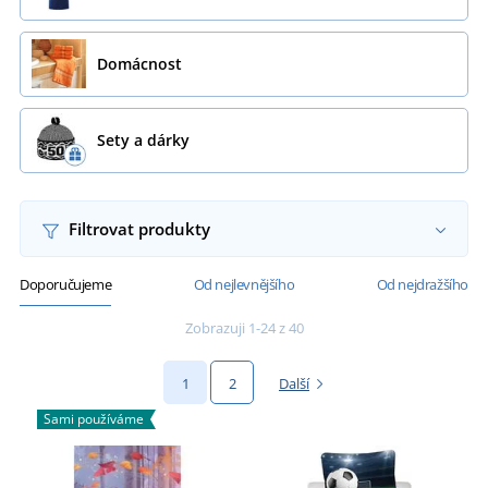
Domácnost
Sety a dárky
Filtrovat produkty
Doporučujeme
Od nejlevnějšího
Od nejdražšího
Zobrazuji 1-24 z 40
1
2
Další
Sami používáme