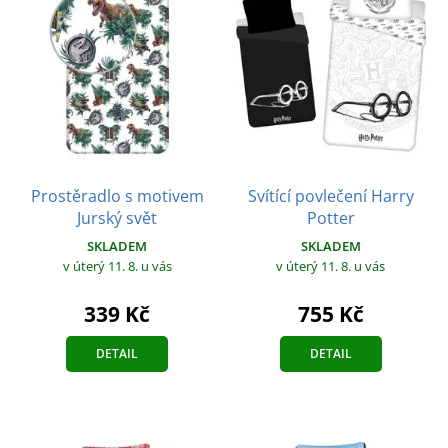
Prostěradlo s motivem
Svítící povlečení Harry
Jurský svět
Potter
SKLADEM
SKLADEM
v úterý 11. 8.
u vás
v úterý 11. 8.
u vás
339 Kč
755 Kč
DETAIL
DETAIL