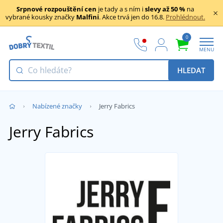
Srpnové rozpouštění cen
je tady a s ním i
slevy až 50 %
na
vybrané kousky značky
Malfini
. Akce trvá jen do 16.8.
Prohlédnout.
0
MENU
HLEDAT
Nabízené značky
Jerry Fabrics
Jerry Fabrics