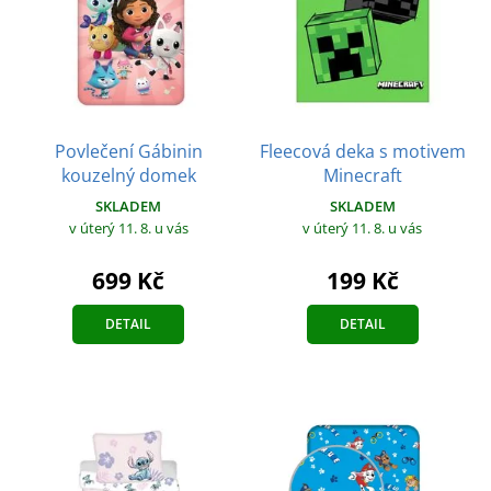
Povlečení Gábinin
Fleecová deka s motivem
kouzelný domek
Minecraft
SKLADEM
SKLADEM
v úterý 11. 8.
u vás
v úterý 11. 8.
u vás
699 Kč
199 Kč
DETAIL
DETAIL