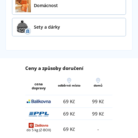
Domácnost
Sety a dárky
Ceny a způsoby doručení
cena
odběrné místo
domů
dopravy
69 Kč
99 Kč
69 Kč
99 Kč
69 Kč
-
do 5 kg (Z-BOX)