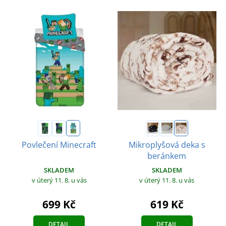
Povlečení Minecraft
Mikroplyšová deka s
beránkem
SKLADEM
SKLADEM
v úterý 11. 8.
u vás
v úterý 11. 8.
u vás
699 Kč
619 Kč
DETAIL
DETAIL