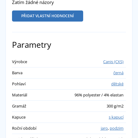
Zatím žádné názory
PŘIDAT VLASTNÍ HODNOCENÍ
Parametry
Výrobce
Canis (CXS)
Barva
černá
Pohlaví
dětské
Materiál
96% polyester / 4% elastan
Gramáž
300 g/m2
Kapuce
s kapucí
Roční období
jaro
,
podzim