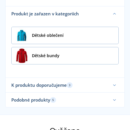
Produkt je zařazen v kategoriích
Dětské oblečení
Dětské bundy
K produktu doporučujeme
3
Až do velikosti 5XL
Až 
Podobné produkty
5
Funkční
Fu
Elastické
Funkční