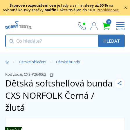
Srpnové rozpouštění cen
je tady a s ním i
slevy až 50 %
na
vybrané kousky značky
Malfini
. Akce trvá jen do 16.8.
Prohlédnout.
0
MENU
HLEDAT
Dětské oblečení
Dětské bundy
Kód zboží:
CXS-P264062
Dětská softshellová bunda
CXS NORFOLK
Černá /
žlutá
Funkční