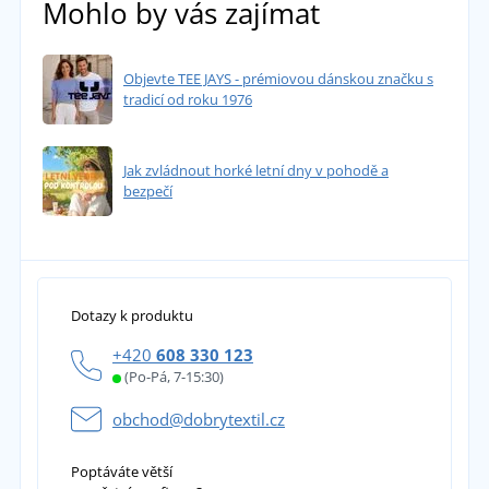
Mohlo by vás zajímat
Objevte TEE JAYS - prémiovou dánskou značku s
tradicí od roku 1976
Jak zvládnout horké letní dny v pohodě a
bezpečí
Dotazy k produktu
+420
608 330 123
(Po-Pá, 7-15:30)
obchod@dobrytextil.cz
Poptáváte větší