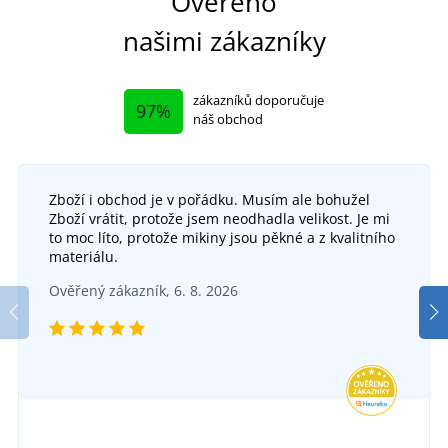
Ověřeno
našimi zákazníky
zákazníků doporučuje
97%
náš obchod
Zboží i obchod je v pořádku. Musím ale bohužel
Zboží vrátit, protože jsem neodhadla velikost. Je mi
Pánská softshellová bunda CXS NORFOLK
Pán
to moc líto, protože mikiny jsou pěkné a z kvalitního
materiálu.
Dětská softshellová bunda CXS STRETCH
SKLADEM
Ověřený zákazník, 6. 8. 2026
v úterý 11. 8.
u vás
SKLADEM
1 294 Kč
v úterý 11. 8.
u vás
DETAIL
695 Kč
DETAIL