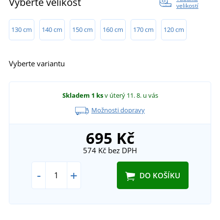
Vyberte velikost
velikostí
130 cm
140 cm
150 cm
160 cm
170 cm
120 cm
Vyberte variantu
Skladem
1 ks
v úterý 11. 8.
u vás
Možnosti dopravy
695 Kč
574 Kč
bez DPH
-
+
DO KOŠÍKU