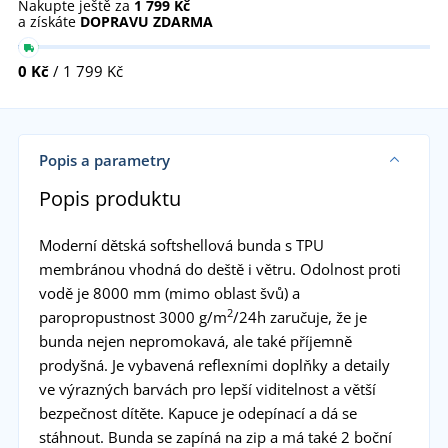
Nakupte ještě za
1 799 Kč
a získáte
DOPRAVU ZDARMA
0 Kč
/ 1 799 Kč
Popis a parametry
Popis produktu
Moderní dětská softshellová bunda s TPU
membránou vhodná do deště i větru. Odolnost proti
vodě je 8000 mm (mimo oblast švů) a
2
paropropustnost 3000 g/m
/24h zaručuje, že je
bunda nejen nepromokavá, ale také příjemně
prodyšná. Je vybavená reflexními doplňky a detaily
ve výrazných barvách pro lepší viditelnost a větší
bezpečnost dítěte. Kapuce je odepínací a dá se
stáhnout. Bunda se zapíná na zip a má také 2 boční