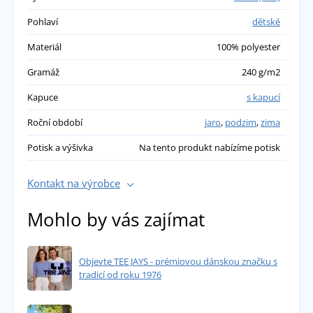
Pohlaví
dětské
Materiál
100% polyester
Gramáž
240 g/m2
Kapuce
s kapucí
Roční období
jaro
,
podzim
,
zima
Potisk a výšivka
Na tento produkt nabízíme potisk
Kontakt na výrobce
Mohlo by vás zajímat
Objevte TEE JAYS - prémiovou dánskou značku s
tradicí od roku 1976