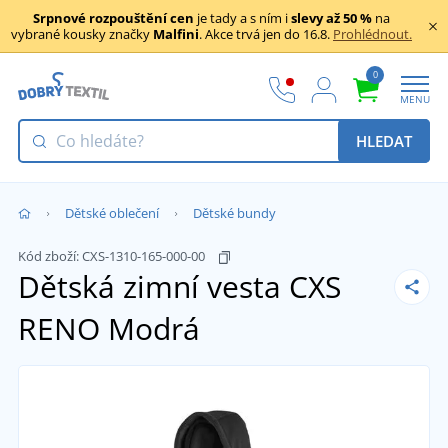
Srpnové rozpouštění cen
je tady a s ním i
slevy až 50 %
na
vybrané kousky značky
Malfini
. Akce trvá jen do 16.8.
Prohlédnout.
0
MENU
HLEDAT
Dětské oblečení
Dětské bundy
Kód zboží:
CXS-1310-165-000-00
Dětská zimní vesta CXS
RENO
Modrá