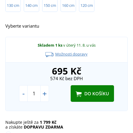
130 cm
140 cm
150 cm
160 cm
120 cm
Vyberte variantu
Skladem
1 ks
v úterý 11. 8.
u vás
Možnosti dopravy
695 Kč
574 Kč
bez DPH
-
+
DO KOŠÍKU
Nakupte ještě za
1 799 Kč
a získáte
DOPRAVU ZDARMA