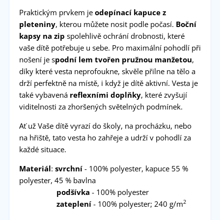
Praktickým prvkem je
odepínací kapuce z
pleteniny
, kterou můžete nosit podle počasí.
Boční
kapsy na zip
spolehlivě ochrání drobnosti, které
vaše dítě potřebuje u sebe. Pro maximální pohodlí při
nošení je s
podní lem tvořen pružnou manžetou
,
díky které vesta neprofoukne, skvěle přilne na tělo a
drží perfektně na místě, i když je dítě aktivní. Vesta je
také vybavená
reflexními doplňky
, které zvyšují
viditelnosti za zhoršených světelných podmínek.
Ať už Vaše dítě vyrazí do školy, na procházku, nebo
na hřiště, tato vesta ho zahřeje a udrží v pohodlí za
každé situace.
Materiál
:
svrchní
- 100% polyester, kapuce 55 %
polyester, 45 % bavlna
podšívka
- 100% polyester
2
zateplení
- 100% polyester; 240 g/m