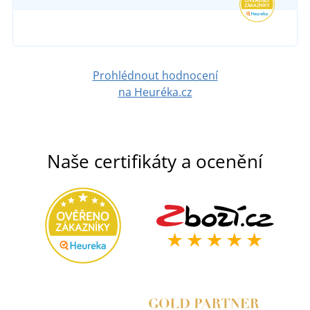
DETAIL
695 Kč
DETAIL
Prohlédnout hodnocení
na Heuréka.cz
Naše certifikáty a ocenění