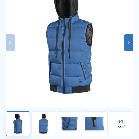
+1
další