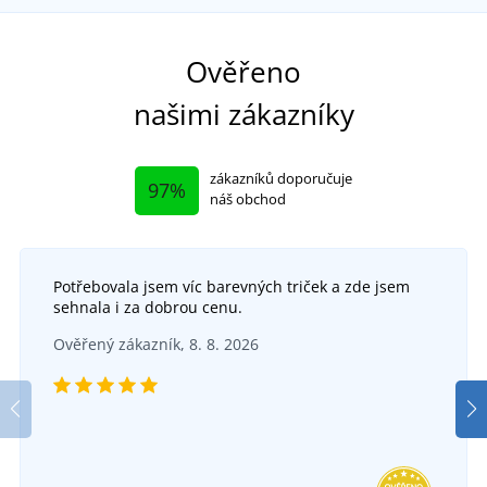
Funkční
Ověřeno
našimi zákazníky
zákazníků doporučuje
97%
náš obchod
Potřebovala jsem víc barevných triček a zde jsem
+2
sehnala i za dobrou cenu.
Pánská zimní vesta CXS RENO
Ověřený zákazník, 8. 8. 2026
Dětská softshellová bunda CXS STRETCH
SKLADEM
v úterý 11. 8.
u vás
SKLADEM
905 Kč
v úterý 11. 8.
u vás