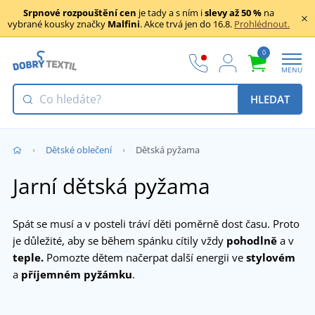
Srpnové rozpouštění cen
je tady a s ním i
slevy až 50 %
na
vybrané kousky značky
Malfini
. Akce trvá jen do 16.8.
Prohlédnout.
0
MENU
HLEDAT
Dětské oblečení
Dětská pyžama
Jarní dětská pyžama
Spát se musí a v posteli tráví děti poměrně dost času. Proto
je důležité, aby se během spánku cítily vždy
pohodlně
a v
teple.
Pomozte dětem načerpat další energii ve
stylovém
a
příjemném pyžámku
.