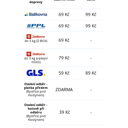
dopravy
69 Kč
99 Kč
69 Kč
99 Kč
69 Kč
-
do 5 kg (Z-BOX)
79 Kč
-
do 5 kg (výdejní
místo)
59 Kč
89 Kč
Osobní odběr -
platba předem
ZDARMA
-
(Bystřice pod
Hostýnem)
Osobní odběr -
hotově při
39 Kč
-
odběru
(Bystřice pod
Hostýnem)