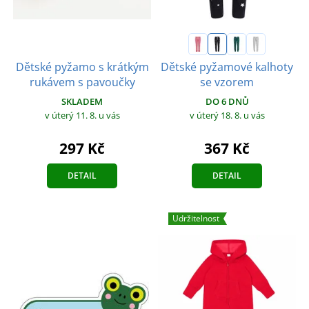
Dětské pyžamo s krátkým
Dětské pyžamové kalhoty
rukávem s pavoučky
se vzorem
SKLADEM
DO 6 DNŮ
v úterý 11. 8.
u vás
v úterý 18. 8.
u vás
297 Kč
367 Kč
DETAIL
DETAIL
Udržitelnost