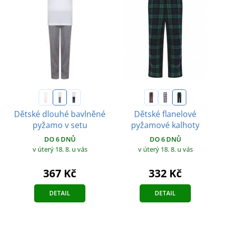
Dětské dlouhé bavlněné
Dětské flanelové
pyžamo v setu
pyžamové kalhoty
DO 6 DNŮ
DO 6 DNŮ
v úterý 18. 8.
u vás
v úterý 18. 8.
u vás
367 Kč
332 Kč
DETAIL
DETAIL