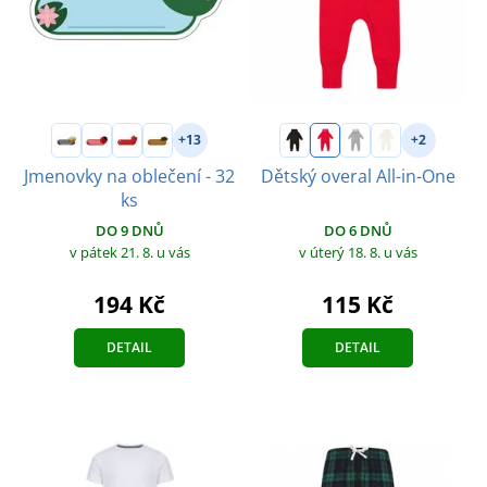
+13
+2
Jmenovky na oblečení - 32
Dětský overal All-in-One
ks
DO 6 DNŮ
DO 9 DNŮ
v úterý 18. 8.
u vás
v pátek 21. 8.
u vás
115 Kč
194 Kč
DETAIL
DETAIL