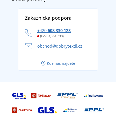
Doprava a platba
Reference
Vrácení zboží a reklamace
Objevte TEE JAYS - prémiovou dánskou značku s
DobrýTextil pro firmy a organizace
Zákaznická podpora
Potisk a výšivka
tradicí od roku 1976
Blog
Zásady ochrany osobních údajů
Jak zvládnout horké letní dny v pohodě a bezpečí
+420
608 330 123
Affiliate
Věrnostní program BONTIS +
Letní dobrodružství začíná balením aneb připravte
(Po-Pá, 7-15:30)
Kariéra
se na dovolenou bez starostí
obchod@dobrytextil.cz
Tipy na svěží outfity pro pohodové léto
Oblíbené tričko City v hlavní roli: outfity pro každou
Kde nás najdete
příležitost!