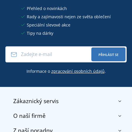
Přehled o novinkách
Rady a zajímavosti nejen ze světa oblečení
Speciální slevové akce
Tipy na dárky
PŘIHLÁSIT SE
Informace o
zpracování osobních údajů
.
Zákaznický servis
O naší firmě
Kontakt
Obchodní podmínky
Z naší poradny
O nás