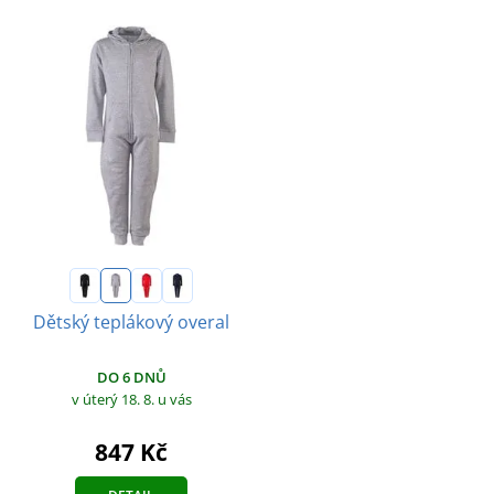
Dětský teplákový overal
DO 6 DNŮ
v úterý 18. 8.
u vás
847 Kč