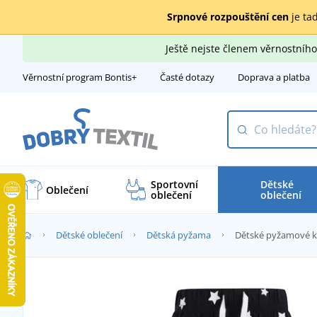
Srpnové rozpouštění cen
je tad
Ještě nejste členem věrnostní
Věrnostní program Bontis+
Časté dotazy
Doprava a platba
Sportovní
Dětské
Oblečení
oblečení
oblečení
Dětské oblečení
Dětská pyžama
Dětské pyžamové k