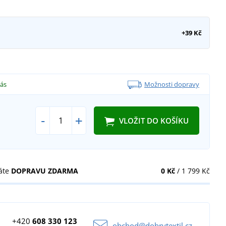
+39 Kč
vás
Možnosti dopravy
-
+
VLOŽIT DO KOŠÍKU
áte
DOPRAVU ZDARMA
0 Kč
/ 1 799 Kč
+420
608 330 123
obchod@dobrytextil.cz