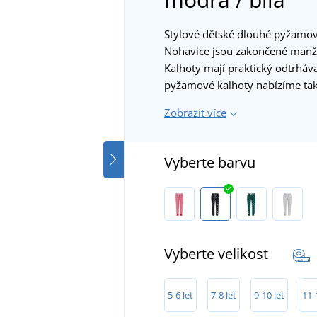
Stylové dětské dlouhé pyžamov
Nohavice jsou zakončené manž
Kalhoty mají praktický odtrháva
pyžamové kalhoty nabízíme t
Zobrazit více
Vyberte barvu
Vyberte velikost
5-6 let
7-8 let
9-10 let
11-