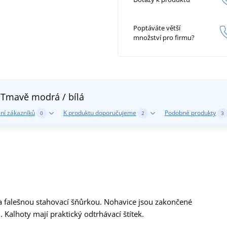
Poptáváte větší
množství pro firmu?
m
Tmavě modrá / bílá
ní zákazníků
K produktu doporučujeme
Podobné produkty
0
2
3
 falešnou stahovací šňůrkou. Nohavice jsou zakončené
lhoty mají praktický odtrhávací štítek.