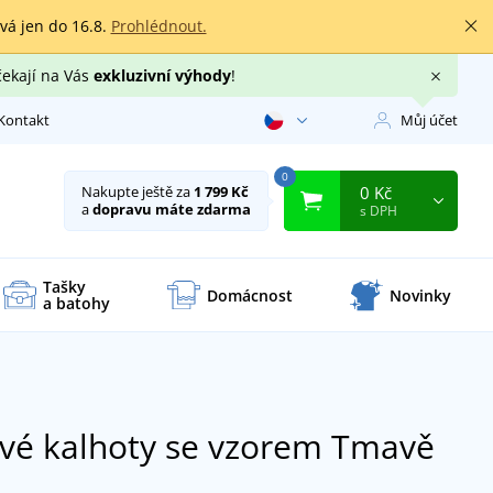
rvá jen do 16.8.
Prohlédnout.
čekají na Vás
exkluzivní výhody
!
Kontakt
Můj účet
0
0 Kč
Nakupte ještě za
1 799 Kč
a
dopravu máte zdarma
s DPH
Tašky
Domácnost
Novinky
a batohy
vé kalhoty se vzorem
Tmavě