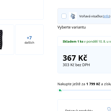
Voňavá visačka (
info
)
Vyberte variantu
+7
Skladem
1 ks
v pondělí 10. 8.
u 
dalších
367 Kč
303 Kč
bez DPH
Nakupte ještě za
1 799 Kč
a získ
Dotazy k produktu