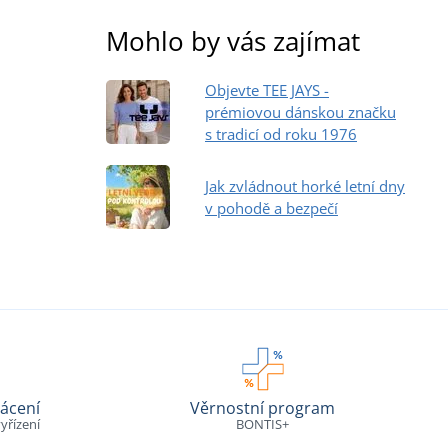
Mohlo by vás zajímat
Objevte TEE JAYS -
prémiovou dánskou značku
s tradicí od roku 1976
Jak zvládnout horké letní dny
v pohodě a bezpečí
ácení
Věrnostní program
yřízení
BONTIS+