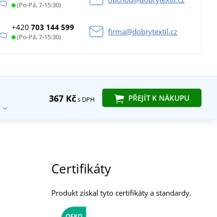
(Po-Pá, 7-15:30)
+420
703 144 599
firma@dobrytextil.cz
(Po-Pá, 7-15:30)
367 Kč
PŘEJÍT K NÁKUPU
s DPH
Certifikáty
Produkt získal tyto certifikáty a standardy.