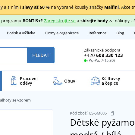
y a s ním i
slevy až 50 %
na vybrané kousky značky
Malfini
. Akce t
ho programu
BONTIS+?
Zaregistrujte se
a
sbírejte body
za nákupy - 
Potisk a výšivka
Firmy a organizace
Reference
Blog
Zákaznická podpora
+420
608 330 123
HLEDAT
(Po-Pá, 7-15:30)
Pracovní
Kšiltovky
Obuv
oděvy
a čepice
alhoty se vzorem
Kód zboží:
LS-SM085
Dětské pyžamo
modrá / bílá