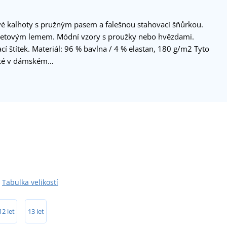
é kalhoty s pružným pasem a falešnou stahovací šňůrkou.
etovým lemem. Módní vzory s proužky nebo hvězdami.
cí štítek. Materiál: 96 % bavlna / 4 % elastan, 180 g/m2 Tyto
aké v dámském…
Tabulka velikostí
12 let
13 let