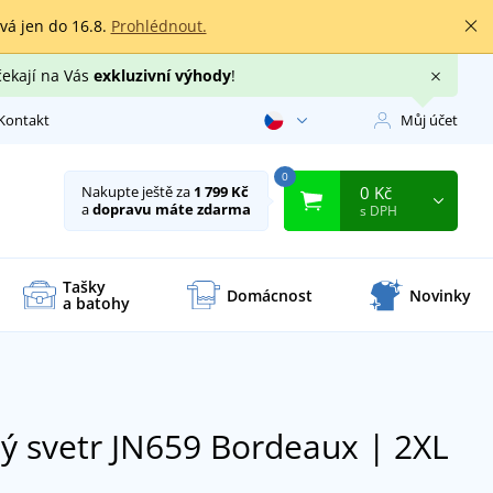
rvá jen do 16.8.
Prohlédnout.
čekají na Vás
exkluzivní výhody
!
Kontakt
Můj účet
0
0 Kč
Nakupte ještě za
1 799 Kč
a
dopravu máte zdarma
s DPH
Tašky
Domácnost
Novinky
a batohy
ý svetr JN659
Bordeaux | 2XL