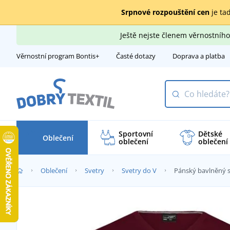
Srpnové rozpouštění cen
je tad
Ještě nejste členem věrnostní
Věrnostní program Bontis+
Časté dotazy
Doprava a platba
Sportovní
Dětské
Oblečení
oblečení
oblečení
Oblečení
Svetry
Svetry do V
Pánský bavlněný s