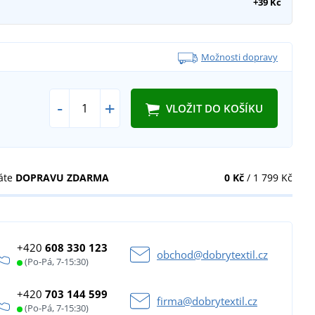
+39 Kč
Možnosti dopravy
-
+
VLOŽIT DO KOŠÍKU
áte
DOPRAVU ZDARMA
0 Kč
/ 1 799 Kč
+420
608 330 123
obchod@dobrytextil.cz
(Po-Pá, 7-15:30)
+420
703 144 599
firma@dobrytextil.cz
(Po-Pá, 7-15:30)