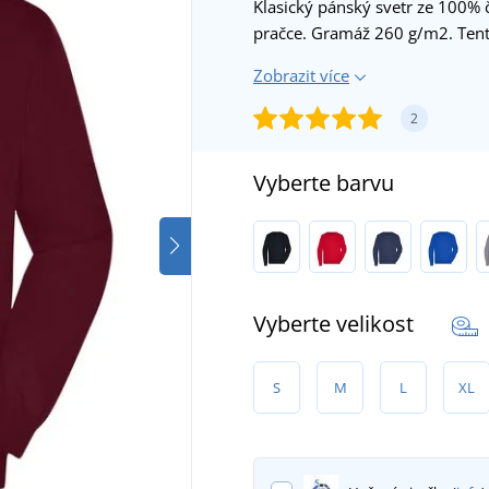
Klasický pánský svetr ze 100% č
pračce. Gramáž 260 g/m2. Tent
Zobrazit více
2
Vyberte barvu
Vyberte velikost
S
M
L
XL