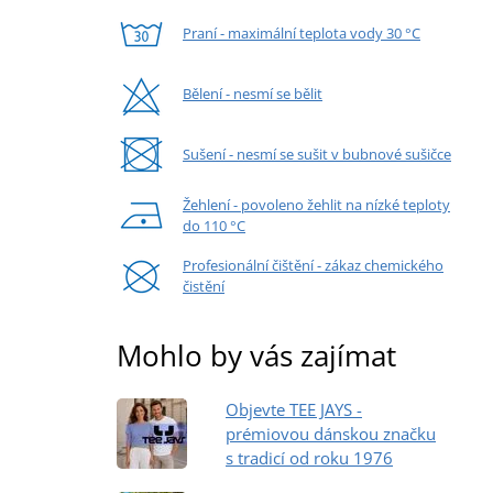
Praní - maximální teplota vody 30 °C
Bělení - nesmí se bělit
Sušení - nesmí se sušit v bubnové sušičce
Žehlení - povoleno žehlit na nízké teploty
do 110 °C
Profesionální čištění - zákaz chemického
čistění
Mohlo by vás zajímat
Objevte TEE JAYS -
prémiovou dánskou značku
s tradicí od roku 1976