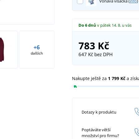
Voňavá visačka (
info
)
Do 6 dnů
v pátek 14. 8.
u vás
783 Kč
+6
dalších
647 Kč
bez DPH
Nakupte ještě za
1 799 Kč
a získ
Dotazy k produktu
Poptáváte větší
množství pro firmu?