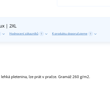
ux | 2XL
Hodnocení zákazníků
K produktu doporučujeme
1
1
 lehká pletenina, lze prát v pračce. Gramáž 260 g/m2.