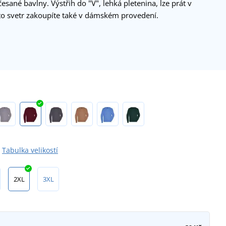
esané bavlny. Výstřih do "V", lehká pletenina, lze prát v
o svetr zakoupíte také v dámském provedení.
Tabulka velikostí
2XL
3XL