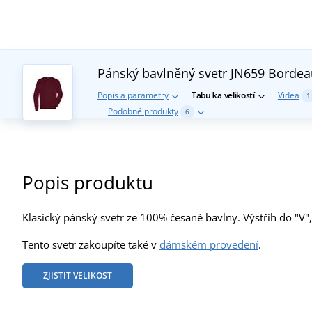
Pánský bavlněný svetr JN659
Bordea
Popis a parametry
Tabulka velikostí
Videa
1
Podobné produkty
6
Popis produktu
Klasický pánský svetr ze 100% česané bavlny. Výstřih do "V",
Tento svetr zakoupíte také v
dámském provedení
.
ZJISTIT VELIKOST