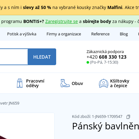
y a s ním i
slevy až 50 %
na vybrané kousky značky
Malfini
. Akce t
ho programu
BONTIS+?
Zaregistrujte se
a
sbírejte body
za nákupy - 
Potisk a výšivka
Firmy a organizace
Reference
Blog
Zákaznická podpora
+420
608 330 123
HLEDAT
(Po-Pá, 7-15:30)
Pracovní
Kšiltovky
Obuv
oděvy
a čepice
vetr JN659
Kód zboží:
1-JN659-1709547
Pánský bavlněn