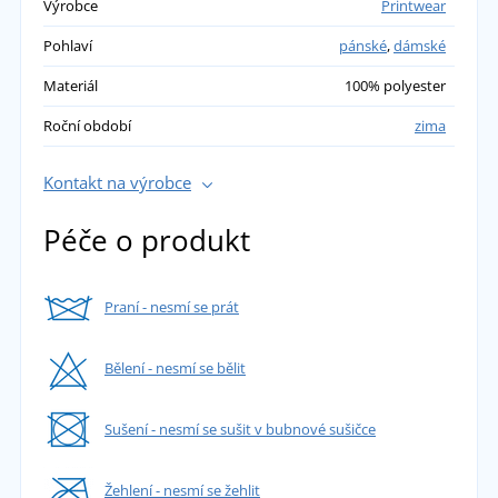
Výrobce
Printwear
Pohlaví
pánské
,
dámské
Materiál
100% polyester
Roční období
zima
Kontakt na výrobce
Péče o produkt
Praní - nesmí se prát
Bělení - nesmí se bělit
Sušení - nesmí se sušit v bubnové sušičce
Žehlení - nesmí se žehlit