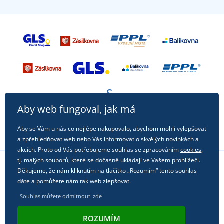
Aby web fungoval, jak má
Aby se Vám u nás co nejlépe nakupovalo, abychom mohli vylepšovat
a zpřehledňovat web nebo Vás informovat o skvělých novinkách a
akcích. Proto od Vás potřebujeme souhlas se zpracováním
cookies
,
tj. malých souborů, které se dočasně ukládají ve Vašem prohlížeči.
Děkujeme, že nám kliknutím na tlačítko „Rozumím“ tento souhlas
Sledujte nás na sociálních sítích
dáte a pomůžete nám tak web zlepšovat.
Souhlas můžete odmítnout
zde
ROZUMÍM