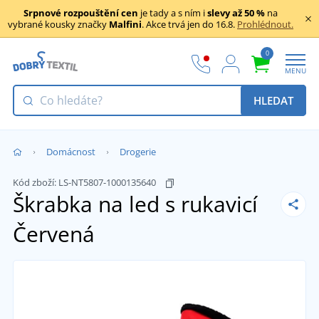
Srpnové rozpouštění cen
je tady a s ním i
slevy až 50 %
na
vybrané kousky značky
Malfini
. Akce trvá jen do 16.8.
Prohlédnout.
0
MENU
HLEDAT
Domácnost
Drogerie
Kód zboží:
LS-NT5807-1000135640
Škrabka na led s rukavicí
Červená