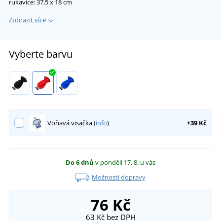
rukavice: 37,5 x 18 cm
Zobrazit více
Vyberte barvu
Voňavá visačka (
info
)
+39 Kč
Do 6 dnů
v pondělí 17. 8.
u vás
Možnosti dopravy
76 Kč
63 Kč
bez DPH