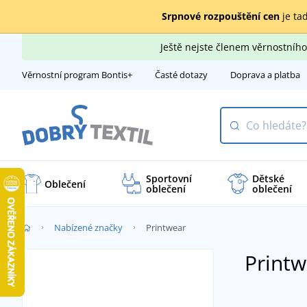
Srpnové rozpouštění cen
je tad
Ještě nejste členem věrnostní
Věrnostní program Bontis+
Časté dotazy
Doprava a platba
Sportovní
Dětské
Oblečení
oblečení
oblečení
Nabízené značky
Printwear
Printw