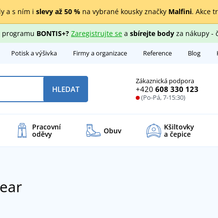
y a s ním i
slevy až 50 %
na vybrané kousky značky
Malfini
. Akce t
ho programu
BONTIS+?
Zaregistrujte se
a
sbírejte body
za nákupy - 
Potisk a výšivka
Firmy a organizace
Reference
Blog
Zákaznická podpora
+420
608 330 123
HLEDAT
(Po-Pá, 7-15:30)
Pracovní
Kšiltovky
Obuv
oděvy
a čepice
ear