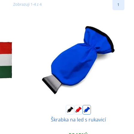
Zobrazuji 1-4 z 4
1
Škrabka na led s rukavicí