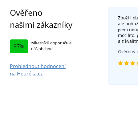
Ověřeno
Zboží i o
našimi zákazníky
ale bohuž
jsem neod
moc líto,
a z kvalit
zákazníků doporučuje
97%
náš obchod
Ověřený z
Prohlédnout hodnocení
na Heuréka.cz