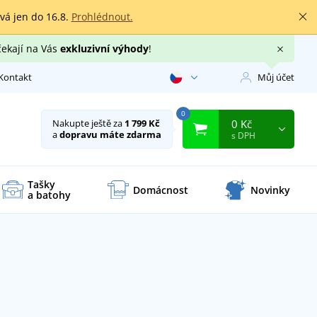
rvá jen do 16.8.
Prohlédnout.
čekají na Vás
exkluzivní výhody
!
Kontakt
Můj účet
0
0 Kč
Nakupte ještě za
1 799 Kč
a
dopravu máte zdarma
s DPH
Tašky
Domácnost
Novinky
a batohy