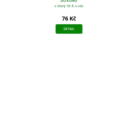
DO 6 DNŮ
v úterý 18. 8.
u vás
76 Kč
DETAIL