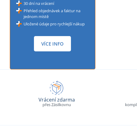
30 dní na vrácení
Přehled objednávek a faktur na
jednom místě
Uložené údaje pro rychlejší nákup
VÍCE INFO
Vrácení zdarma
přes Zásilkovnu
komple