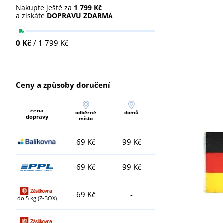
Nakupte ještě za
1 799 Kč
a získáte
DOPRAVU ZDARMA
0 Kč
/ 1 799 Kč
Ceny a způsoby doručení
cena
odběrné
domů
dopravy
místo
69 Kč
99 Kč
69 Kč
99 Kč
69 Kč
-
do 5 kg (Z-BOX)