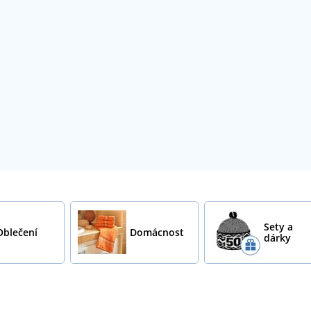
Sety a
Oblečení
Domácnost
dárky