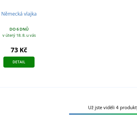
Německá vlajka
DO 6 DNŮ
v úterý 18. 8.
u vás
73 Kč
DETAIL
Už jste viděli 4 produkt