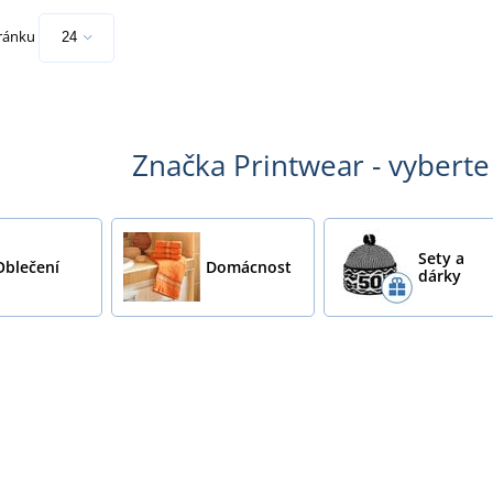
tránku
Značka Printwear - vyberte 
Sety a
Oblečení
Domácnost
dárky