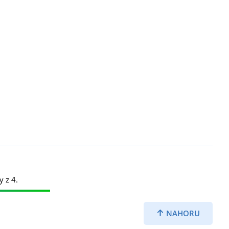
y z 4.
NAHORU