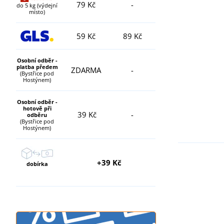
79 Kč
-
do 5 kg (výdejní
místo)
59 Kč
89 Kč
Osobní odběr -
platba předem
ZDARMA
-
(Bystřice pod
Hostýnem)
Osobní odběr -
hotově při
39 Kč
-
odběru
(Bystřice pod
Hostýnem)
+39 Kč
dobírka