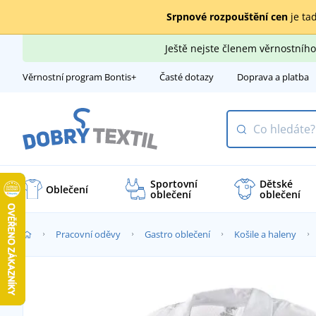
Srpnové rozpouštění cen
je tad
Ještě nejste členem věrnostní
Věrnostní program Bontis+
Časté dotazy
Doprava a platba
Sportovní
Dětské
Oblečení
oblečení
oblečení
Pracovní oděvy
Gastro oblečení
Košile a haleny