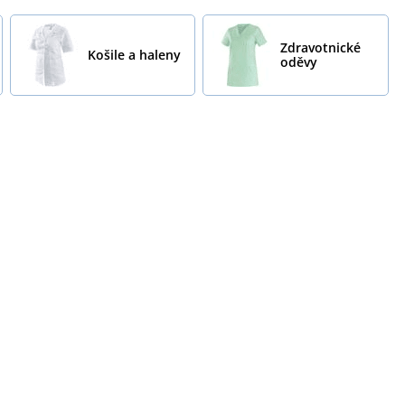
Zdravotnické
Košile a haleny
oděvy