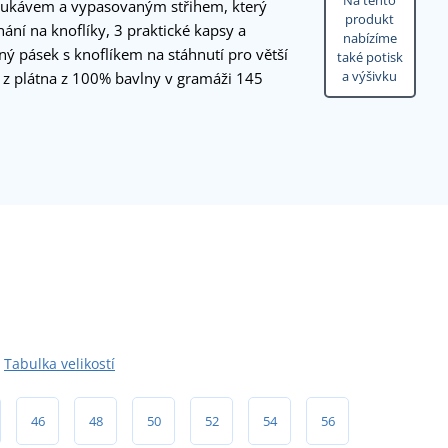
Na tento
rukávem a vypasovaným střihem, který
produkt
nání na knoflíky, 3 praktické kapsy a
nabízíme
ný pásek s knoflíkem na stáhnutí pro větší
také potisk
a výšivku
a z plátna z 100% bavlny v gramáži 145
Tabulka velikostí
46
48
50
52
54
56