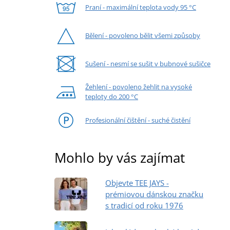
Praní - maximální teplota vody 95 °C
Bělení - povoleno bělit všemi způsoby
Sušení - nesmí se sušit v bubnové sušičce
Žehlení - povoleno žehlit na vysoké
teploty do 200 °C
Profesionální čištění - suché čistění
Mohlo by vás zajímat
Objevte TEE JAYS -
prémiovou dánskou značku
s tradicí od roku 1976