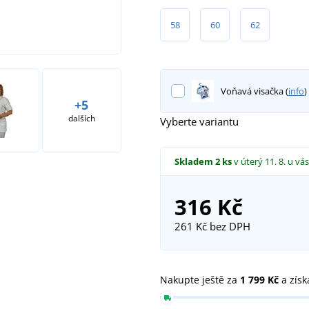
58
60
62
Modelka měří 166 cm a má na 
Voňavá visačka (
info
)
+5
dalších
Vyberte variantu
Skladem
2 ks
v úterý 11. 8.
u vás
316 Kč
261 Kč
bez DPH
Nakupte ještě za
1 799 Kč
a získ