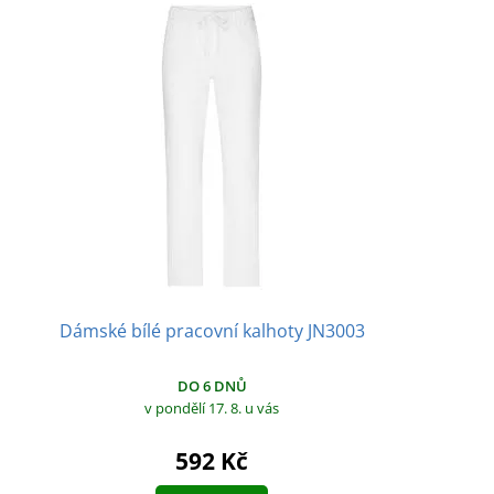
Dámské bílé pracovní kalhoty JN3003
DO 6 DNŮ
v pondělí 17. 8.
u vás
592 Kč