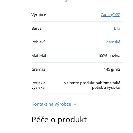
Výrobce
Canis (CXS)
Barva
bílá
Pohlaví
dámské
Materiál
100% bavlna
Gramáž
145 g/m2
Potisk a
Na tento produkt nabízíme také
výšivka
potisk a výšivku
Kontakt na výrobce
Péče o produkt