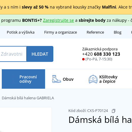
y a s ním i
slevy až 50 %
na vybrané kousky značky
Malfini
. Akce t
ho programu
BONTIS+?
Zaregistrujte se
a
sbírejte body
za nákupy - 
Potisk a výšivka
Firmy a organizace
Reference
Blog
Zákaznická podpora
+420
608 330 123
HLEDAT
(Po-Pá, 7-15:30)
Pracovní
Kšiltovky
Obuv
oděvy
a čepice
Dámská bílá halena GABRIELA
Kód zboží:
CXS-P70124
Dámská bílá h