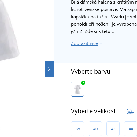
Bílá dámská halena s krátkým 
lichotí ženské postavě. Má zapí
kapsičku na tužku. Vzadu je vol
poholdí při nošení. Je vyroben
g/m2. Zde si k této…
Zobrazit více
Vyberte barvu
Vyberte velikost
38
40
42
44