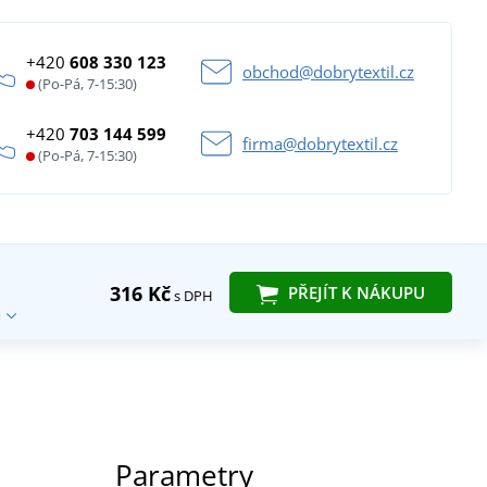
+420
608 330 123
obchod@dobrytextil.cz
(Po-Pá, 7-15:30)
+420
703 144 599
firma@dobrytextil.cz
(Po-Pá, 7-15:30)
316 Kč
PŘEJÍT K NÁKUPU
s DPH
Parametry