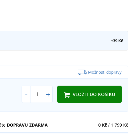
sobě velikost 46.
Modelka měří 16
+39 Kč
Možnosti dopravy
-
+
VLOŽIT DO KOŠÍKU
áte
DOPRAVU ZDARMA
0 Kč
/ 1 799 Kč