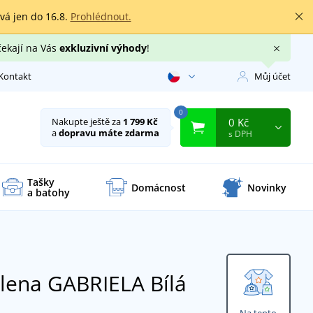
rvá jen do 16.8.
Prohlédnout.
čekají na Vás
exkluzivní výhody
!
Kontakt
Můj účet
0
0 Kč
Nakupte ještě za
1 799 Kč
a
dopravu máte zdarma
s DPH
Tašky
Domácnost
Novinky
a batohy
alena GABRIELA
Bílá