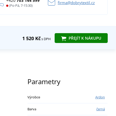
+420
703 144 599
firma@dobrytextil.cz
(Po-Pá, 7-15:30)
1 520 Kč
PŘEJÍT K NÁKUPU
s DPH
Parametry
Výrobce
Ardon
Barva
černá