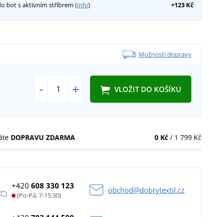
do bot s aktivním stříbrem (
info
)
+123 Kč
Možnosti dopravy
-
+
VLOŽIT DO KOŠÍKU
áte
DOPRAVU ZDARMA
0 Kč
/ 1 799 Kč
+420
608 330 123
obchod@dobrytextil.cz
(Po-Pá, 7-15:30)