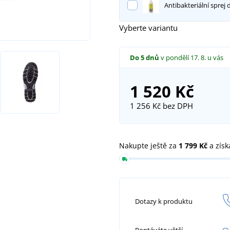
Antibakteriální sprej 
Vyberte variantu
Do 5 dnů
v pondělí 17. 8.
u vás
1 520 Kč
1 256 Kč
bez DPH
Nakupte ještě za
1 799 Kč
a získ
Dotazy k produktu