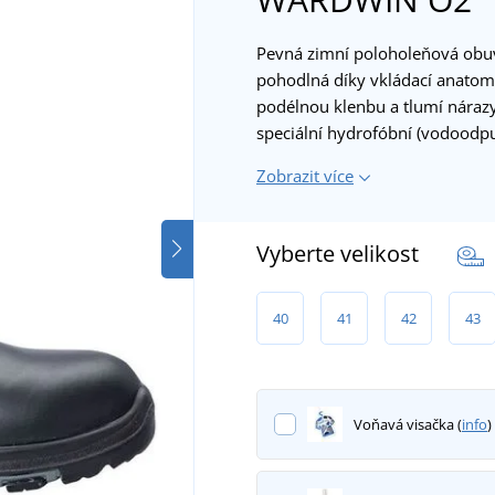
Pevná zimní poloholeňová obuv
pohodlná díky vkládací anatomi
podélnou klenbu a tlumí nárazy 
speciální hydrofóbní (vodoodp
Zobrazit více
Vyberte velikost
40
41
42
43
Voňavá visačka (
info
)