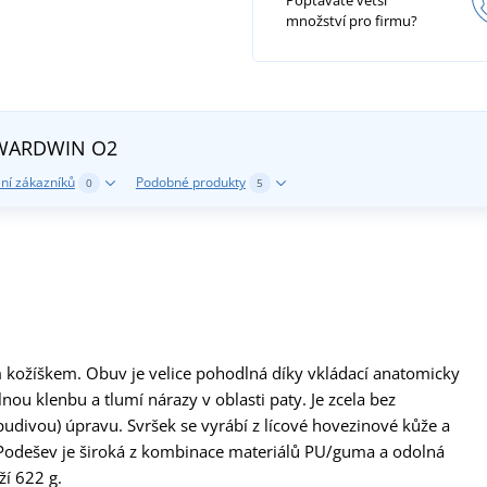
Poptáváte větší
množství pro firmu?
v WARDWIN O2
ní zákazníků
Podobné produkty
0
5
kožíškem. Obuv je velice pohodlná díky vkládací anatomicky
nou klenbu a tlumí nárazy v oblasti paty. Je zcela bez
udivou) úpravu. Svršek se vyrábí z lícové hovezinové kůže a
H. Podešev je široká z kombinace materiálů PU/guma a odolná
ží 622 g.