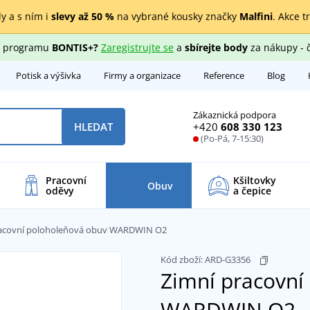
y a s ním i
slevy až 50 %
na vybrané kousky značky
Malfini
. Akce t
ho programu
BONTIS+?
Zaregistrujte se
a
sbírejte body
za nákupy - 
Potisk a výšivka
Firmy a organizace
Reference
Blog
Zákaznická podpora
+420
608 330 123
HLEDAT
(Po-Pá, 7-15:30)
Pracovní
Kšiltovky
Obuv
oděvy
a čepice
racovní poloholeňová obuv WARDWIN O2
Kód zboží:
ARD-G3356
Zimní pracovní
WARDWIN O2