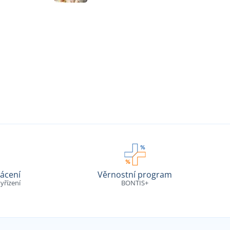
ácení
Věrnostní program
yřízení
BONTIS+