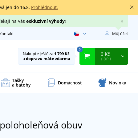
rvá jen do 16.8.
Prohlédnout.
čekají na Vás
exkluzivní výhody
!
Kontakt
Můj účet
0
0 Kč
Nakupte ještě za
1 799 Kč
a
dopravu máte zdarma
s DPH
Tašky
Domácnost
Novinky
a batohy
 poloholeňová obuv