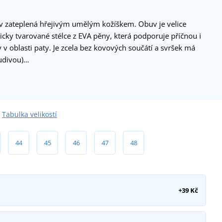
 zateplená hřejivým umělým kožíškem. Obuv je velice
cky tvarované stélce z EVA pěny, která podporuje příčnou i
v oblasti paty. Je zcela bez kovových součátí a svršek má
udivou)…
Tabulka velikostí
44
45
46
47
48
+39 Kč