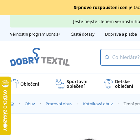
Srpnové rozpouštění cen
je tad
Ještě nejste členem věrnostní
Věrnostní program Bontis+
Časté dotazy
Doprava a platba
Sportovní
Dětské
Oblečení
oblečení
oblečení
Obuv
Pracovní obuv
Kotníková obuv
Zimní p