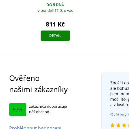
DO 5 DNŮ
v pondělí 17. 8.
u vás
811 Kč
DETAIL
Ověřeno
Zboží i o
našimi zákazníky
ale bohuž
jsem neod
moc líto,
a z kvalit
zákazníků doporučuje
97%
náš obchod
Ověřený z
Prohlédnout hodnocení