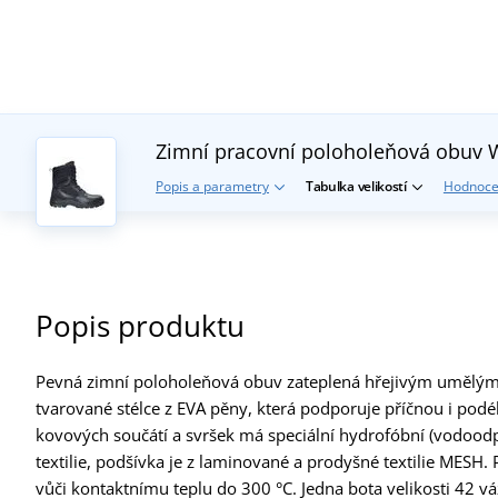
Zimní pracovní poloholeňová obu
Popis a parametry
Tabulka velikostí
Hodnoce
Popis produktu
Pevná zimní poloholeňová obuv zateplená hřejivým umělým 
tvarované stélce z EVA pěny, která podporuje příčnou i podél
kovových součátí a svršek má speciální hydrofóbní (vodoodp
textilie, podšívka je z laminované a prodyšné textilie MES
vůči kontaktnímu teplu do 300 °C. Jedna bota velikosti 42 vá