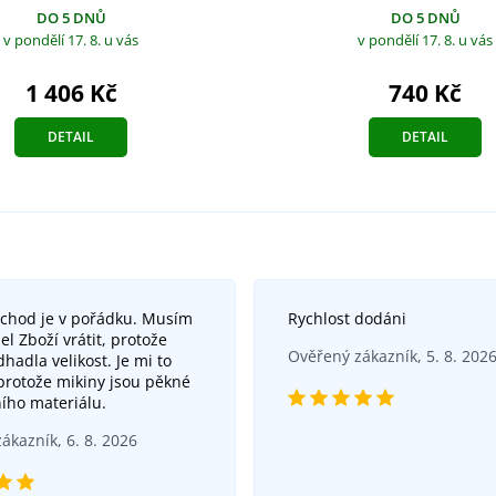
DO 5 DNŮ
DO 5 DNŮ
v pondělí 17. 8.
u vás
v pondělí 17. 8.
u vás
740 Kč
1 406 Kč
DETAIL
DETAIL
bchod je v pořádku. Musím
Rychlost dodáni
el Zboží vrátit, protože
Ověřený zákazník, 5. 8. 202
hadla velikost. Je mi to
 protože mikiny jsou pěkné
ního materiálu.
ákazník, 6. 8. 2026