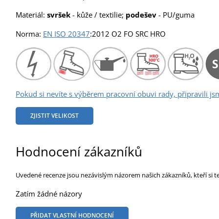
Materiál:
svršek
- kůže / textilie;
podešev
- PU/guma
Norma:
EN ISO 20347
:2012 O2 FO SRC HRO
Pokud si nevíte s výběrem pracovní obuvi rady, připravili js
ZJISTIT VELIKOST
Hodnocení zákazníků
Uvedené recenze jsou nezávislým názorem našich zákazníků, kteří si t
Zatím žádné názory
PŘIDAT VLASTNÍ HODNOCENÍ