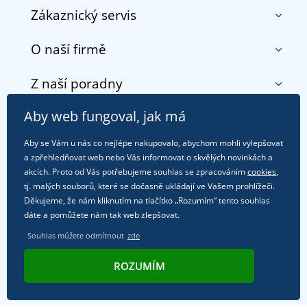
Zákaznický servis
O naší firmě
Kontakt
Obchodní podmínky
Z naší poradny
O nás
Doprava a platba
Reference
Vrácení zboží a reklamace
Aby web fungoval, jak má
Objevte TEE JAYS - prémiovou dánskou značku s
DobrýTextil pro firmy a organizace
Zákaznická podpora
Potisk a výšivka
tradicí od roku 1976
Aby se Vám u nás co nejlépe nakupovalo, abychom mohli vylepšovat
Blog
Zásady ochrany osobních údajů
a zpřehledňovat web nebo Vás informovat o skvělých novinkách a
Jak zvládnout horké letní dny v pohodě a bezpečí
+420
608 330 123
Affiliate
akcích. Proto od Vás potřebujeme souhlas se zpracováním
cookies
,
Věrnostní program BONTIS +
Letní dobrodružství začíná balením aneb připravte
(Po-Pá, 7-15:30)
tj. malých souborů, které se dočasně ukládají ve Vašem prohlížeči.
Kariéra
Děkujeme, že nám kliknutím na tlačítko „Rozumím“ tento souhlas
se na dovolenou bez starostí
obchod@dobrytextil.cz
dáte a pomůžete nám tak web zlepšovat.
Tipy na svěží outfity pro pohodové léto
Souhlas můžete odmítnout
zde
Oblíbené tričko City v hlavní roli: outfity pro každou
Kde nás najdete
příležitost!
ROZUMÍM