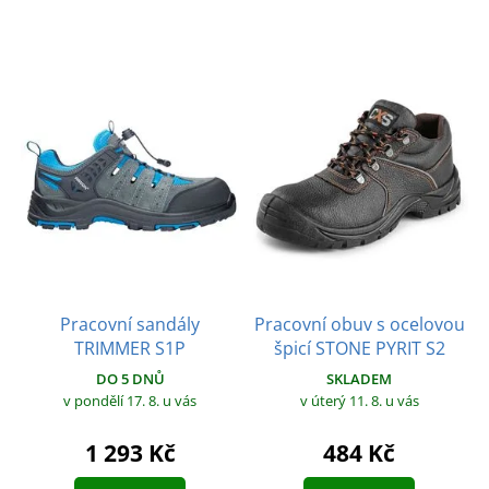
Pracovní sandály
Pracovní obuv s ocelovou
TRIMMER S1P
špicí STONE PYRIT S2
DO 5 DNŮ
SKLADEM
v pondělí 17. 8.
u vás
v úterý 11. 8.
u vás
1 293 Kč
484 Kč