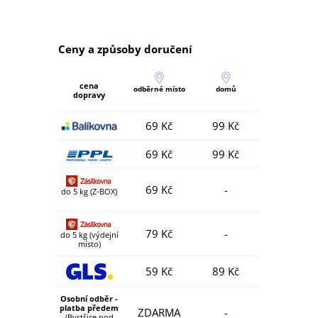
Ceny a způsoby doručení
cena
odběrné místo
domů
dopravy
69 Kč
99 Kč
69 Kč
99 Kč
69 Kč
-
do 5 kg (Z-BOX)
79 Kč
-
do 5 kg (výdejní
místo)
59 Kč
89 Kč
Osobní odběr -
platba předem
ZDARMA
-
(Bystřice pod