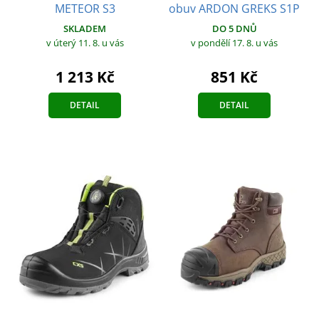
METEOR S3
obuv ARDON GREKS S1P
SKLADEM
DO 5 DNŮ
v úterý 11. 8.
u vás
v pondělí 17. 8.
u vás
1 213 Kč
851 Kč
DETAIL
DETAIL