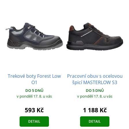
Trekové boty Forest Low
Pracovní obuv s ocelovou
O1
špicí MASTERLOW S3
DO 5 DNŮ
DO 5 DNŮ
v pondělí 17. 8.
u vás
v pondělí 17. 8.
u vás
593 Kč
1 188 Kč
DETAIL
DETAIL