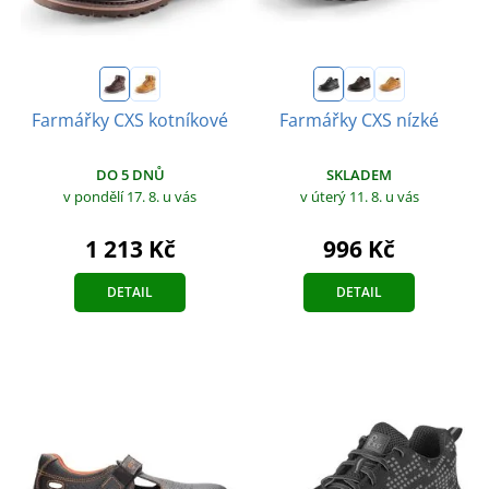
Farmářky CXS kotníkové
Farmářky CXS nízké
DO 5 DNŮ
SKLADEM
v pondělí 17. 8.
u vás
v úterý 11. 8.
u vás
1 213 Kč
996 Kč
DETAIL
DETAIL