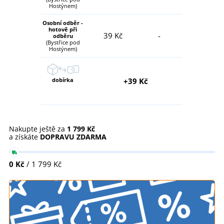
Hostýnem)
Osobní odběr -
hotově při
39 Kč
-
odběru
(Bystřice pod
Hostýnem)
dobírka
+39 Kč
Nakupte ještě za
1 799 Kč
a získáte
DOPRAVU ZDARMA
0 Kč
/ 1 799 Kč