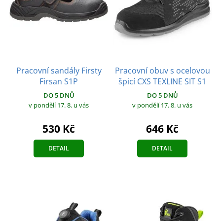
Pracovní sandály Firsty
Pracovní obuv s ocelovou
Firsan S1P
špicí CXS TEXLINE SIT S1
DO 5 DNŮ
DO 5 DNŮ
v pondělí 17. 8.
u vás
v pondělí 17. 8.
u vás
530 Kč
646 Kč
DETAIL
DETAIL