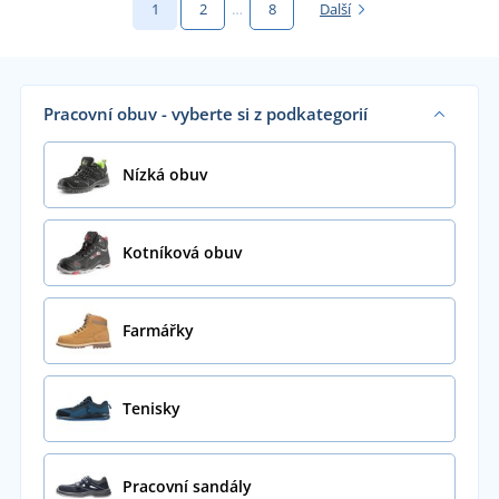
1
2
…
8
Další
Pracovní obuv - vyberte si z podkategorií
Nízká obuv
Kotníková obuv
Farmářky
Tenisky
Pracovní sandály