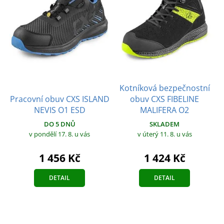
Kotníková bezpečnostní
Pracovní obuv CXS ISLAND
obuv CXS FIBELINE
NEVIS O1 ESD
MALIFERA O2
DO 5 DNŮ
SKLADEM
v pondělí 17. 8.
u vás
v úterý 11. 8.
u vás
1 456 Kč
1 424 Kč
DETAIL
DETAIL