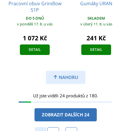
Pracovní obuv Grindlow
Gumáky URAN
S1P
SKLADEM
DO 5 DNŮ
v úterý 11. 8.
u vás
v pondělí 17. 8.
u vás
241 Kč
1 072 Kč
DETAIL
DETAIL
NAHORU
Už jste viděli 24 produktů z 180.
ZOBRAZIT DALŠÍCH 24