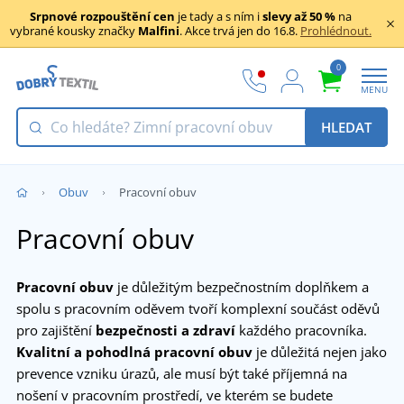
Srpnové rozpouštění cen
je tady a s ním i
slevy až 50 %
na
vybrané kousky značky
Malfini
. Akce trvá jen do 16.8.
Prohlédnout.
0
MENU
HLEDAT
Obuv
Pracovní obuv
Pracovní obuv
Pracovní obuv
je důležitým bezpečnostním doplňkem a
spolu s pracovním oděvem tvoří komplexní součást oděvů
pro zajištění
bezpečnosti a zdraví
každého pracovníka.
Kvalitní a pohodlná
pracovní obuv
je důležitá nejen jako
prevence vzniku úrazů, ale musí být také příjemná na
nošení v pracovním prostředí, ve kterém se budete