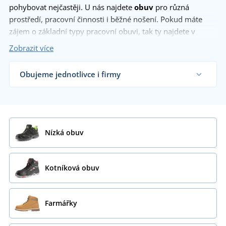
pohybovat nejčastěji. U nás najdete
obuv
pro různá
prostředí, pracovní činnosti i běžné nošení. Pokud máte
zájem o základní typy pracovní obuvi, tak ty najdete v
kategorii
kotníková pracovní obuv
. Do vlhkého prostředí se
Zobrazit více
budou hodit
pracovní holínky
a v létě uvítáte
nízké pracovní
boty
, nebo
pracovní sandály
. Pro moderní pracanty, kteří
Obujeme jednotlivce i firmy
chtějí vypadat stylově i na stavbě nabízíme moderní
Dodáváme pracovní obuv řemeslníkům, firmám i
pracovní tenisky
.
koncovým zákazníkům již od 1 kusu.
Chci vědět více
Zobrazit více
Nízká obuv
Kotníková obuv
Farmářky