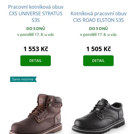
Pracovní kotníková obuv
CXS UNIVERSE STRATUS
Kotníková pracovní obuv
S3S
CXS ROAD ELSTON S3S
DO 5 DNŮ
DO 5 DNŮ
v pondělí 17. 8.
u vás
v pondělí 17. 8.
u vás
1 553 Kč
1 505 Kč
DETAIL
DETAIL
Sami nosíme