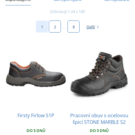
Zobrazuji 1-24 z 180
1
2
…
8
Další
Firsty Firlow S1P
Pracovní obuv s ocelovou
špicí STONE MARBLE S2
DO 5 DNŮ
DO 5 DNŮ