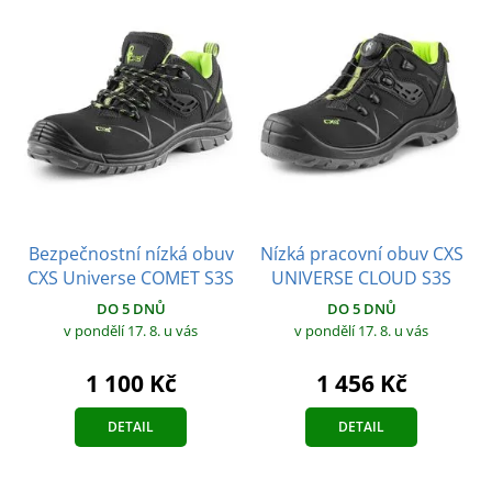
Bezpečnostní nízká obuv
Nízká pracovní obuv CXS
CXS Universe COMET S3S
UNIVERSE CLOUD S3S
DO 5 DNŮ
DO 5 DNŮ
v pondělí 17. 8.
u vás
v pondělí 17. 8.
u vás
1 100 Kč
1 456 Kč
DETAIL
DETAIL