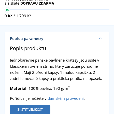
a získáte
DOPRAVU ZDARMA
0 Kč
/ 1 799 Kč
Popis a parametry
Popis produktu
Jednobarevné pánské bavlněné kraťasy jsou ušité v
klasickém rovném střihu, který zaručuje pohodlné
nošení. Mají 2 přední kapsy, 1 malou kapsičku, 2
zadní lemované kapsy a praktická poutka na opasek.
2
Materiál
: 100% bavlna; 190 g/m
Pořídit si je můžete v
dámském provedení
.
ZJISTIT VELIKOST