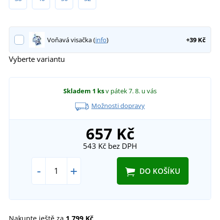
Voňavá visačka (
info
)
+39 Kč
Vyberte variantu
Skladem
1 ks
v pátek 7. 8.
u vás
Možnosti dopravy
657 Kč
543 Kč
bez DPH
-
+
DO KOŠÍKU
Nakupte ještě za
1 799 Kč