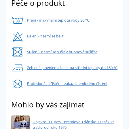
Péče o produkt
Praní - maximální teplota vody 30 °C
Bělení - nesmí se bělit
Sušení - nesmí se sušit v bubnové sušičce
Žehlení - povoleno žehlit na střední teploty do 150 °C
Profesionální čištění - zákaz chemického čistění
Mohlo by vás zajímat
Objevte TEE JAYS - prémiovou dánskou značku s
tradicí od roku 1976