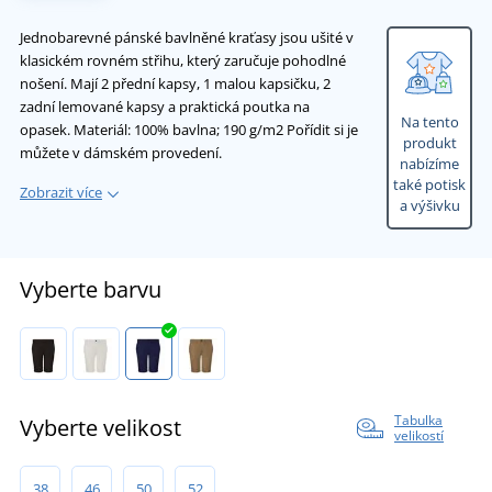
Jednobarevné pánské bavlněné kraťasy jsou ušité v
klasickém rovném střihu, který zaručuje pohodlné
nošení. Mají 2 přední kapsy, 1 malou kapsičku, 2
zadní lemované kapsy a praktická poutka na
Na tento
opasek. Materiál: 100% bavlna; 190 g/m2 Pořídit si je
produkt
můžete v dámském provedení.
nabízíme
také potisk
Zobrazit více
a výšivku
Vyberte barvu
Tabulka
Vyberte velikost
velikostí
38
46
50
52