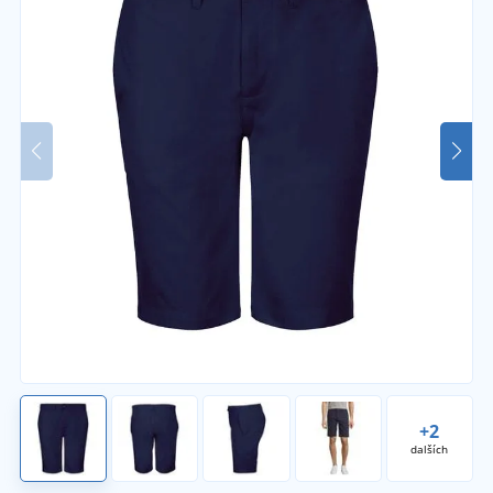
+2
dalších