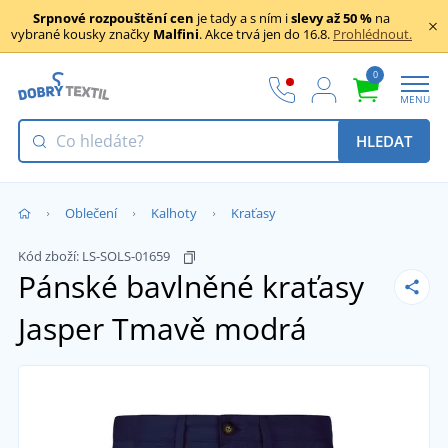
Srpnové rozpouštění cen
je tady a s ním i
slevy až 50 %
na
vybrané kousky značky
Malfini
. Akce trvá jen do 16.8.
Prohlédnout.
0
MENU
HLEDAT
Oblečení
Kalhoty
Kraťasy
Kód zboží:
LS-SOLS-01659
Pánské bavlněné kraťasy
Jasper
Tmavě modrá