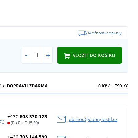
Možnosti dopravy
-
+
VLOŽIT DO KOŠÍKU
áte
DOPRAVU ZDARMA
0 Kč
/ 1 799 Kč
+420
608 330 123
obchod@dobrytextil.cz
(Po-Pá, 7-15:30)
+420
703 144 599