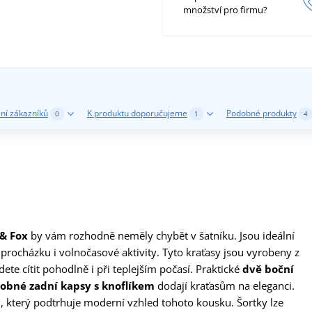
množství pro firmu?
ní zákazníků
K produktu doporučujeme
Podobné produkty
0
1
4
 & Fox
by vám rozhodně neměly chybět v šatníku. Jsou ideální
procházku i volnočasové aktivity. Tyto kraťasy jsou vyrobeny z
dete cítit pohodlně i při teplejším počasí. Praktické
dvě boční
obné zadní kapsy s knoflíkem
dodají kraťasům na eleganci.
 který podtrhuje moderní vzhled tohoto kousku. Šortky lze