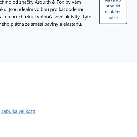
Na tento
 chino od značky Asquith & Fox by vám
produkt
ku. Jsou ideální volbou pro každodenní
nabízíme
a, na procházku i volnočasové aktivity. Tyto
potisk
ného plátna ze směsi bavlny a elastanu,
Tabulka velikostí