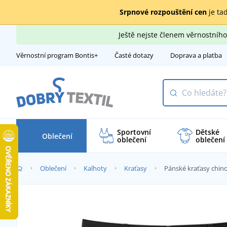
Srpnové rozpouštění cen
je tad
Ještě nejste členem věrnostní
Věrnostní program Bontis+
Časté dotazy
Doprava a platba
Sportovní
Dětské
Oblečení
oblečení
oblečení
Oblečení
Kalhoty
Kraťasy
Pánské kraťasy chin