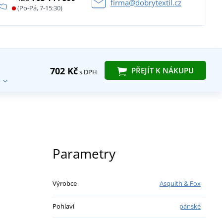
firma@dobrytextil.cz
(Po-Pá, 7-15:30)
702 Kč
PŘEJÍT K NÁKUPU
s DPH
Parametry
Výrobce
Asquith & Fox
Pohlaví
pánské