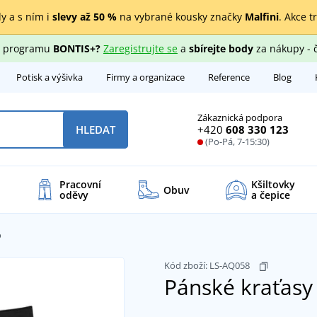
y a s ním i
slevy až 50 %
na vybrané kousky značky
Malfini
. Akce t
ho programu
BONTIS+?
Zaregistrujte se
a
sbírejte body
za nákupy - 
Potisk a výšivka
Firmy a organizace
Reference
Blog
Zákaznická podpora
+420
608 330 123
HLEDAT
(Po-Pá, 7-15:30)
Pracovní
Kšiltovky
Obuv
oděvy
a čepice
o
Kód zboží:
LS-AQ058
Pánské kraťasy