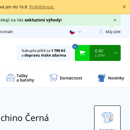
rvá jen do 16.8.
Prohlédnout.
čekají na Vás
exkluzivní výhody
!
Kontakt
Můj účet
0
0 Kč
Nakupte ještě za
1 799 Kč
a
dopravu máte zdarma
s DPH
Tašky
Domácnost
Novinky
a batohy
 chino
Černá