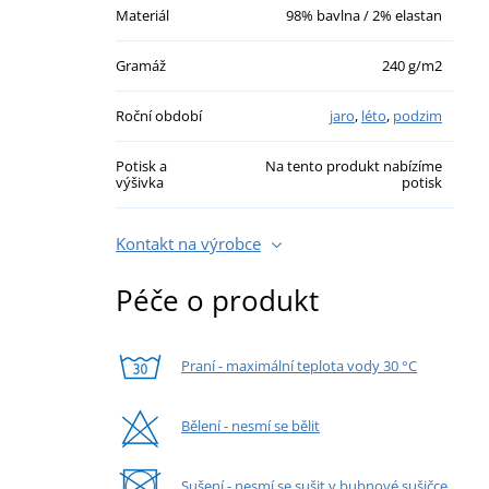
Materiál
98% bavlna / 2% elastan
Gramáž
240 g/m2
Roční období
jaro
,
léto
,
podzim
Potisk a
Na tento produkt nabízíme
výšivka
potisk
Kontakt na výrobce
Péče o produkt
Praní - maximální teplota vody 30 °C
Bělení - nesmí se bělit
Sušení - nesmí se sušit v bubnové sušičce