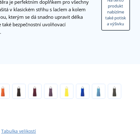
Na tento
stěra je perfektním doplňkem pro všechny
produkt
šitá v klasickém střihu s laclem a kolem
nabízíme
nou, kterým se dá snadno upravit délka
také potisk
a výšivku
e také bezpečnostní uvolňovací
…
Tabulka velikostí