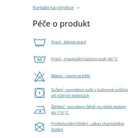
Kontakt na výrobce
Péče o produkt
Praní - šetrné praní
Praní - maximální teplota vody 60 °C
Bělení - nesmí se bělit
Sušení - povoleno sušit v bubnové sušičce
při nízkých teplotách
Žehlení - povoleno žehlit na nízké teploty
do 110 °C
Profesionální čištění - zákaz chemického
čistění