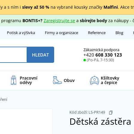
y a s ním i
slevy až 50 %
na vybrané kousky značky
Malfini
. Akce t
ho programu
BONTIS+?
Zaregistrujte se
a
sbírejte body
za nákupy - 
Potisk a výšivka
Firmy a organizace
Reference
Blog
Zákaznická podpora
+420
608 330 123
HLEDAT
(Po-Pá, 7-15:30)
Pracovní
Kšiltovky
Obuv
oděvy
a čepice
ření
Kód zboží:
LS-PR149
Dětská zástěra