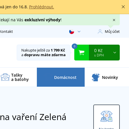
rvá jen do 16.8.
Prohlédnout.
čekají na Vás
exkluzivní výhody
!
Kontakt
Můj účet
0
0 Kč
Nakupte ještě za
1 799 Kč
a
dopravu máte zdarma
s DPH
Tašky
Domácnost
Novinky
a batohy
 na vaření
Zelená