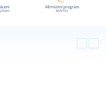
ácení
Věrnostní program
yřízení
BONTIS+