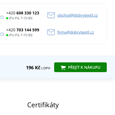
+420
608 330 123
obchod@dobrytextil.cz
(Po-Pá, 7-15:30)
+420
703 144 599
firma@dobrytextil.cz
(Po-Pá, 7-15:30)
196 Kč
PŘEJÍT K NÁKUPU
s DPH
Certifikáty