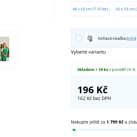
48 x 63 cm (7-10 let)
43 x 53 cm (
Voňavá visačka (
info
)
Vyberte variantu
Skladem
> 10 ks
v pondělí 10. 8.
196 Kč
162 Kč
bez DPH
Nakupte ještě za
1 799 Kč
a získ