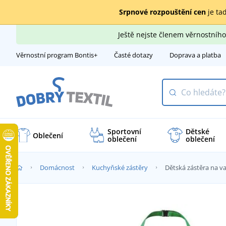
Srpnové rozpouštění cen
je tad
Ještě nejste členem věrnostní
Věrnostní program Bontis+
Časté dotazy
Doprava a platba
Sportovní
Dětské
Oblečení
oblečení
oblečení
Domácnost
Kuchyňské zástěry
Dětská zástěra na va