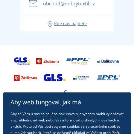
se na dovolenou bez starostí
obchod@dobrytextil.cz
Tipy na svěží outfity pro pohodové léto
Oblíbené tričko City v hlavní roli: outfity pro každou
Kde nás najdete
příležitost!
Aby web fungoval, jak má
Aby se Vám u nás co nejlépe nakupovalo, abychom mohli vylepšovat
a zpřehledňovat web nebo Vás informovat o skvělých novinkách a
akcích. Proto od Vás potřebujeme souhlas se zpracováním
cookies
,
tj. malých souborů, které se dočasně ukládají ve Vašem prohlížeči.