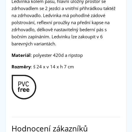
Ledvinka kolem pasu, hlavní úložný prostor se
zdrhovadlem se 2 jezdci a vnitřní přihrádkou taktéž
na zdrhovadlo. Ledvinka má pohodlné zádové
polstrování, reflexní proužky na přední kapse na
zdrhovadlo, délkově nastavitelný bederní pás s
bočním zapínáním. Ledvinku lze zakoupit v 6
barevných variantách.
Materiál
: polyester 420d a ripstop
Rozměry
: š 24 x v 14 x h 7 cm
Hodnocení zákazníků