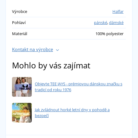
Výrobce
Halfar
Pohlaví
pánské
,
dámské
Materiál
100% polyester
Kontakt na výrobce
Mohlo by vás zajímat
Objevte TEE JAYS - prémiovou dánskou značku s
tradicí od roku 1976
Jak zvládnout horké letní dny v pohodě a
bezpečí