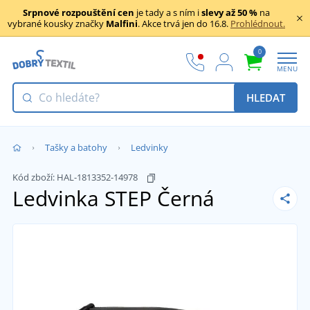
Srpnové rozpouštění cen
je tady a s ním i
slevy až 50 %
na
vybrané kousky značky
Malfini
. Akce trvá jen do 16.8.
Prohlédnout.
0
MENU
HLEDAT
Tašky a batohy
Ledvinky
Kód zboží:
HAL-1813352-14978
Ledvinka STEP
Černá