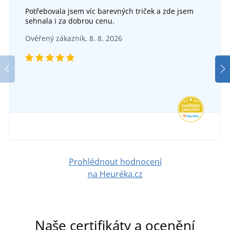
Potřebovala jsem víc barevných triček a zde jsem
+2
sehnala i za dobrou cenu.
Batoh STEP
+1
Ověřený zákazník, 8. 8. 2026
Ledvinka DAILY
DO 2 TÝDNŮ
ve středu 26. 8.
u vás
DO 2 TÝDNŮ
695 Kč
ve středu 26. 8.
u vás
DETAIL
203 Kč
DETAIL
Prohlédnout hodnocení
na Heuréka.cz
Naše certifikáty a ocenění