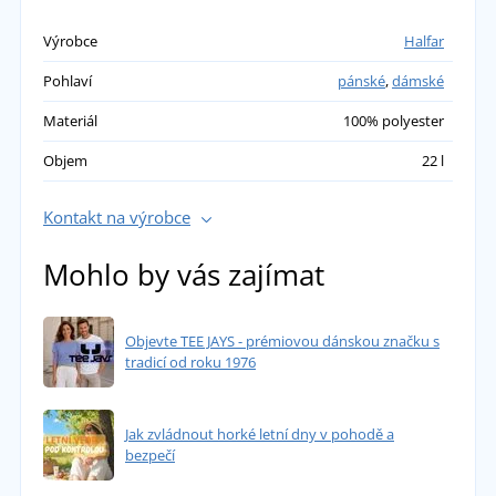
Výrobce
Halfar
Pohlaví
pánské
,
dámské
Materiál
100% polyester
Objem
22 l
Kontakt na výrobce
Mohlo by vás zajímat
Objevte TEE JAYS - prémiovou dánskou značku s
tradicí od roku 1976
Jak zvládnout horké letní dny v pohodě a
bezpečí