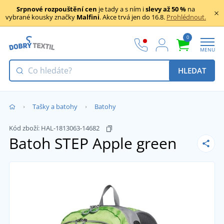
Srpnové rozpouštění cen
je tady a s ním i
slevy až 50 %
na
vybrané kousky značky
Malfini
. Akce trvá jen do 16.8.
Prohlédnout.
0
MENU
HLEDAT
Tašky a batohy
Batohy
Kód zboží:
HAL-1813063-14682
Batoh STEP
Apple green