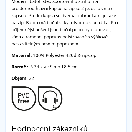
Moderní batoh step sportovního střihu má
prostornou hlavní kapsu na zip se 2 jezdci a vnitřní
kapsou. Přední kapsa se dvěma přihrádkami je také
na zip. Batoh má boční síťky, otvor na sluchátka. Pro
příjemnější nošení jsou boční popruhy utahovací,
záda a ramenní popruhy polstrované s výškově
nastavitelným prsním popruhem.
Materiál
: 100% Polyester 420d & ripstop
Rozměr
: š 34 x v 49 x h 18,5 cm
Objem
: 22 l
Hodnocení zákazníků