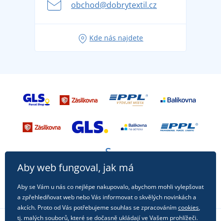
obchod@dobrytextil.cz
Tipy na svěží outfity pro pohodové léto
Oblíbené tričko City v hlavní roli: outfity pro každou
Kde nás najdete
příležitost!
Aby web fungoval, jak má
Aby se Vám u nás co nejlépe nakupovalo, abychom mohli vylepšovat
a zpřehledňovat web nebo Vás informovat o skvělých novinkách a
akcích. Proto od Vás potřebujeme souhlas se zpracováním
cookies
,
tj. malých souborů, které se dočasně ukládají ve Vašem prohlížeči.