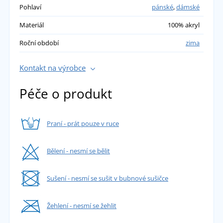
Pohlaví
pánské
,
dámské
Materiál
100% akryl
Roční období
zima
Kontakt na výrobce
Péče o produkt
Praní - prát pouze v ruce
Bělení - nesmí se bělit
Sušení - nesmí se sušit v bubnové sušičce
Žehlení - nesmí se žehlit