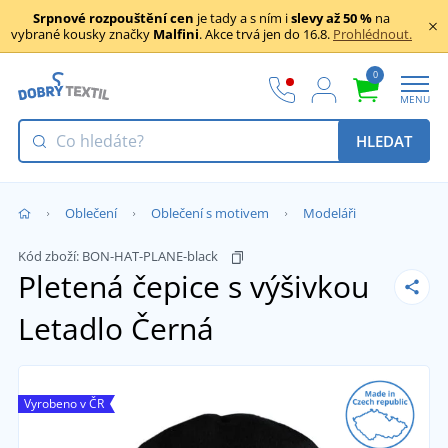
Srpnové rozpouštění cen
je tady a s ním i
slevy až 50 %
na
vybrané kousky značky
Malfini
. Akce trvá jen do 16.8.
Prohlédnout.
0
MENU
HLEDAT
Oblečení
Oblečení s motivem
Modeláři
Kód zboží:
BON-HAT-PLANE-black
Pletená čepice s výšivkou
Letadlo
Černá
Vyrobeno v ČR