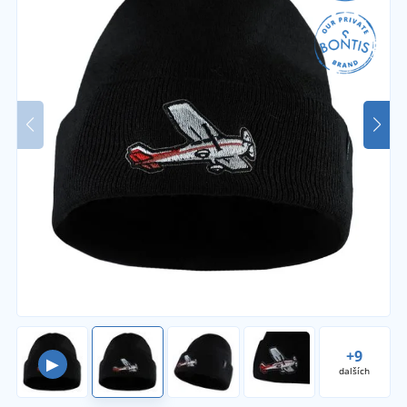
+9
▶
dalších