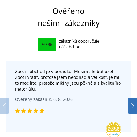
Ověřeno
našimi zákazníky
zákazníků doporučuje
97%
náš obchod
Zboží i obchod je v pořádku. Musím ale bohužel
+1
Zboží vrátit, protože jsem neodhadla velikost. Je mi
Pletený nákrčník
to moc líto, protože mikiny jsou pěkné a z kvalitního
Kšiltovka s výšivkou Štika
materiálu.
SKLADEM
Ověřený zákazník, 6. 8. 2026
SKLADEM
v pondělí 10. 8.
u vás
v pondělí 10. 8.
u vás
189 Kč
173 Kč
DETAIL
DETAIL