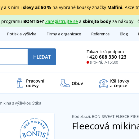
y a s ním i
slevy až 50 %
na vybrané kousky značky
Malfini
. Akce t
ho programu
BONTIS+?
Zaregistrujte se
a
sbírejte body
za nákupy - 
Potisk a výšivka
Firmy a organizace
Reference
Blog
Zákaznická podpora
+420
608 330 123
HLEDAT
(Po-Pá, 7-15:30)
Pracovní
Kšiltovky
Obuv
oděvy
a čepice
mikina s výšivkou Štika
Kód zboží:
BON-SWEAT-FLEECE-PIK
Fleecová mikina