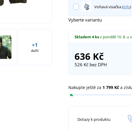
Voňavá visačka (
info
)
Vyberte variantu
Skladem
4 ks
v pondělí 10. 8.
u 
+1
další
636 Kč
526 Kč
bez DPH
Nakupte ještě za
1 799 Kč
a získ
Dotazy k produktu