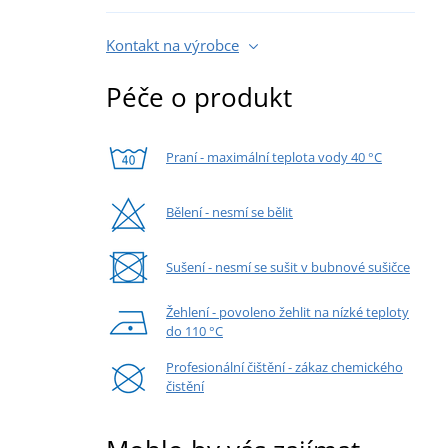
Kontakt na výrobce
Péče o produkt
Praní - maximální teplota vody 40 °C
Bělení - nesmí se bělit
Sušení - nesmí se sušit v bubnové sušičce
Žehlení - povoleno žehlit na nízké teploty
do 110 °C
Profesionální čištění - zákaz chemického
čistění