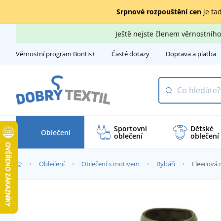
Srpnové rozpouštění cen
je tad
Ještě nejste členem věrnostní
Věrnostní program Bontis+
Časté dotazy
Doprava a platba
Sportovní
Dětské
Oblečení
oblečení
oblečení
Oblečení
Oblečení s motivem
Rybáři
Fleecová 