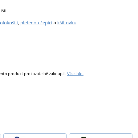
šit.
olokošili
,
pletenou čepici
a
kšiltovku
.
ento produkt prokazatelně zakoupili.
Více info.