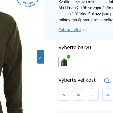
Kvalitní fleecová mikina s ozdo
Má klasický střih se zapínáním
elastické šňůrky. Rukávy jsou 
mikiny má úpravu proti žmolk
Zobrazit více
Vyberte barvu
Vyberte velikost
S
M
L
XL