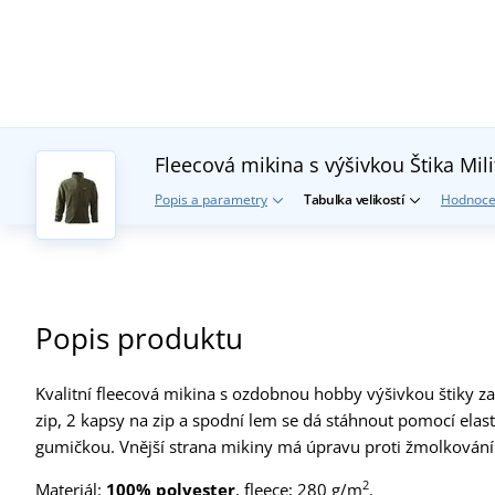
Fleecová mikina s výšivkou Štika
Mili
Popis a parametry
Tabulka velikostí
Hodnoce
Popis produktu
Kvalitní fleecová mikina s ozdobnou hobby výšivkou štiky zah
zip, 2 kapsy na zip a spodní lem se dá stáhnout pomocí ela
gumičkou. Vnější strana mikiny má úpravu proti žmolkování
2
Materiál:
100% polyester
, fleece; 280 g/m
.