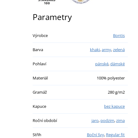
Parametry
Výrobce
Bontis
Barva
khaki
,
army
,
zelená
Pohlaví
pánské
,
dámské
Materiál
100% polyester
Gramáž
280 g/m2
Kapuce
bez kapuce
Roční období
jaro
,
podzim
,
zima
Střih
Boční švy
,
Regular fit