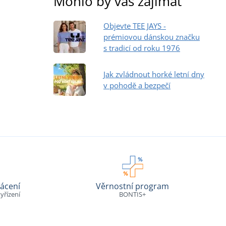
Mohlo by vás zajímat
Objevte TEE JAYS -
prémiovou dánskou značku
s tradicí od roku 1976
Jak zvládnout horké letní dny
v pohodě a bezpečí
ácení
Věrnostní program
yřízení
BONTIS+