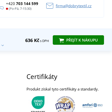
+420
703 144 599
firma@dobrytextil.cz
(Po-Pá, 7-15:30)
636 Kč
PŘEJÍT K NÁKUPU
s DPH
Certifikáty
Produkt získal tyto certifikáty a standardy.