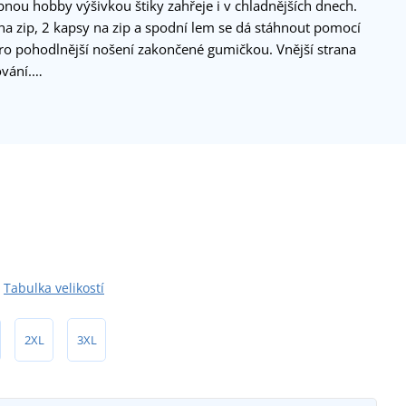
bnou hobby výšivkou štiky zahřeje i v chladnějších dnech.
 na zip, 2 kapsy na zip a spodní lem se dá stáhnout pomocí
pro pohodlnější nošení zakončené gumičkou. Vnější strana
ování.…
Tabulka velikostí
2XL
3XL