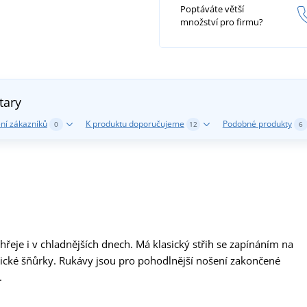
Poptáváte větší
množství pro firmu?
tary
ní zákazníků
K produktu doporučujeme
Podobné produkty
0
12
6
řeje i v chladnějších dnech. Má klasický střih se zapínáním na
stické šňůrky. Rukávy jsou pro pohodlnější nošení zakončené
.