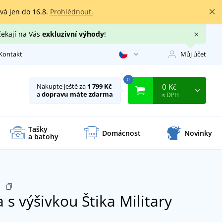
rvá jen do 16.8.
Prohlédnout.
čekají na Vás
exkluzivní výhody
!
Kontakt
Můj účet
0
0 Kč
Nakupte ještě za
1 799 Kč
a
dopravu máte zdarma
s DPH
Tašky
Domácnost
Novinky
a batohy
E
 s výšivkou Štika
Military