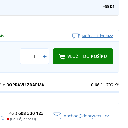
+39 Kč
vás
Možnosti dopravy
-
+
VLOŽIT DO KOŠÍKU
áte
DOPRAVU ZDARMA
0 Kč
/ 1 799 Kč
+420
608 330 123
obchod@dobrytextil.cz
(Po-Pá, 7-15:30)