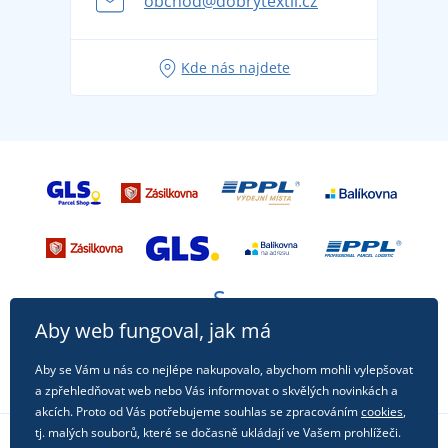
obchod@dobrytextil.cz
Tipy na svěží outfity pro pohodové léto
Oblíbené tričko City v hlavní roli: outfity pro každou
Kde nás najdete
příležitost!
Aby web fungoval, jak má
Aby se Vám u nás co nejlépe nakupovalo, abychom mohli vylepšovat
a zpřehledňovat web nebo Vás informovat o skvělých novinkách a
akcích. Proto od Vás potřebujeme souhlas se zpracováním
cookies
,
tj. malých souborů, které se dočasně ukládají ve Vašem prohlížeči.