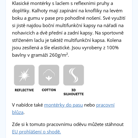
Klasické montérky s laclem s reflexními pruhy a
doplňky. Kalhoty mají zapínání na knoflíky na levém
boku a gumu v pase pro pohodlné nošení. Své využití
si jistě najdou boční multifunkční kapsy na nářadí na
nohavicích a dvě přední a zadní kapsy. Na sportovně
střiženém laclu je taktéž multifunkční kapsa. Kolena
jsou zesílená a šle elastické. Jsou vyrobeny z 100%
bavlny v gramáži 260g/m².
V nabídce také
montérky do pasu
nebo
pracovní
blůza
.
Zde si k tomuto pracovnímu oděvu můžete stáhnout
EU prohlášení o shodě.