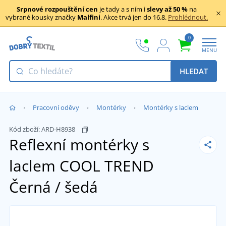
Srpnové rozpouštění cen
je tady a s ním i
slevy až 50 %
na
vybrané kousky značky
Malfini
. Akce trvá jen do 16.8.
Prohlédnout.
0
MENU
HLEDAT
Pracovní oděvy
Montérky
Montérky s laclem
Kód zboží:
ARD-H8938
Reflexní montérky s
laclem COOL TREND
Černá / šedá