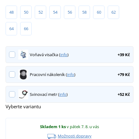
48
50
52
54
56
58
60
62
64
66
Voňavá visačka (
info
)
+39 Kč
Pracovní nákoleník (
info
)
+79 Kč
Svinovací metr (
info
)
+52 Kč
Vyberte variantu
Skladem
1 ks
v pátek 7. 8.
u vás
Možnosti dopravy