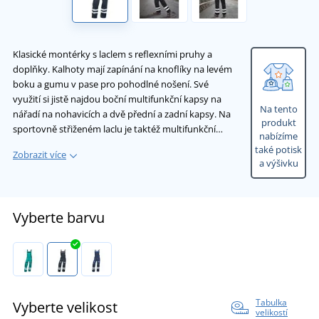
Klasické montérky s laclem s reflexními pruhy a
doplňky. Kalhoty mají zapínání na knoflíky na levém
boku a gumu v pase pro pohodlné nošení. Své
využití si jistě najdou boční multifunkční kapsy na
Na tento
nářadí na nohavicích a dvě přední a zadní kapsy. Na
produkt
sportovně střiženém laclu je taktéž multifunkční…
nabízíme
také potisk
Zobrazit více
a výšivku
Vyberte barvu
Tabulka
Vyberte velikost
velikostí