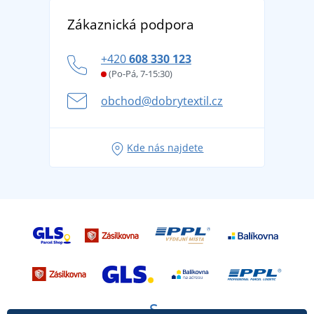
Vrácení zboží a reklamace
Objevte TEE JAYS - prémiovou dánskou značku s
DobrýTextil pro firmy a organizace
Zákaznická podpora
Potisk a výšivka
tradicí od roku 1976
Blog
Zásady ochrany osobních údajů
Jak zvládnout horké letní dny v pohodě a bezpečí
+420
608 330 123
Affiliate
Věrnostní program BONTIS +
Letní dobrodružství začíná balením aneb připravte
(Po-Pá, 7-15:30)
Kariéra
se na dovolenou bez starostí
obchod@dobrytextil.cz
Tipy na svěží outfity pro pohodové léto
Oblíbené tričko City v hlavní roli: outfity pro každou
Kde nás najdete
příležitost!