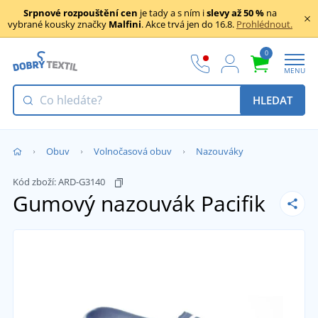
Srpnové rozpouštění cen
je tady a s ním i
slevy až 50 %
na
vybrané kousky značky
Malfini
. Akce trvá jen do 16.8.
Prohlédnout.
0
MENU
HLEDAT
Obuv
Volnočasová obuv
Nazouváky
Kód zboží:
ARD-G3140
Gumový nazouvák Pacifik