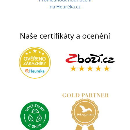
na Heuréka.cz
Naše certifikáty a ocenění