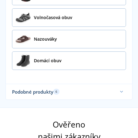
Volnočasová obuv
Nazouváky
Domácí obuv
Podobné produkty
6
Sa
Ověřeno
našimi zákazníky