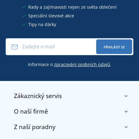
Rady a zajímavosti nejen ze světa oblečení
Speciální slevové akce
Tipy na dárky
PŘIHLÁSIT SE
Informace o
zpracování osobních údajů
.
Zákaznický servis
O naší firmě
Kontakt
Obchodní podmínky
Z naší poradny
O nás
Doprava a platba
Reference