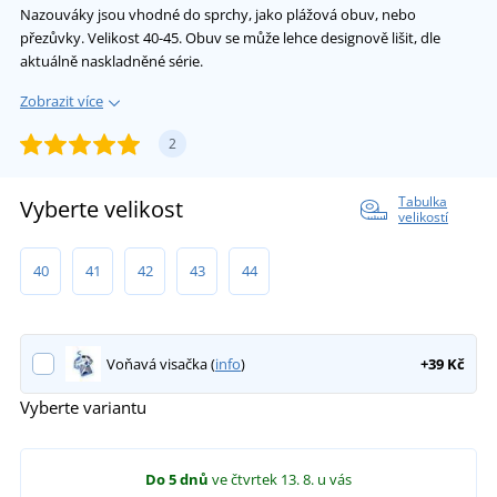
Nazouváky jsou vhodné do sprchy, jako plážová obuv, nebo
přezůvky. Velikost 40-45. Obuv se může lehce designově lišit, dle
aktuálně naskladněné série.
Zobrazit více
2
Tabulka
Vyberte velikost
velikostí
40
41
42
43
44
Voňavá visačka (
info
)
+39 Kč
Vyberte variantu
Do 5 dnů
ve čtvrtek 13. 8.
u vás