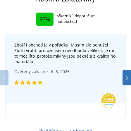
zákazníků doporučuje
97%
náš obchod
Zboží i obchod je v pořádku. Musím ale bohužel
Zboží vrátit, protože jsem neodhadla velikost. Je mi
to moc líto, protože mikiny jsou pěkné a z kvalitního
materiálu.
Volnočasové nazouváky ARDON BALTIK
Ověřený zákazník, 6. 8. 2026
DO 5 DNŮ
ve čtvrtek 13. 8.
u vás
196 Kč
DETAIL
Prohlédnout hodnocení