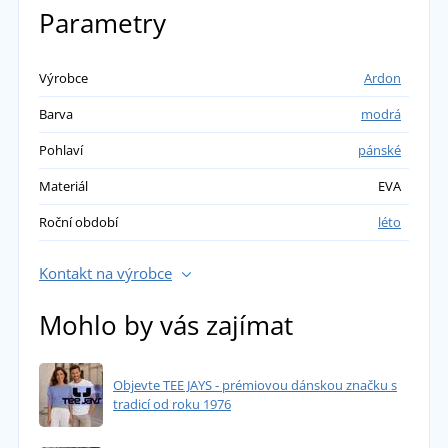
PŘIDAT VLASTNÍ HODNOCENÍ
Parametry
helena
Výrobce
Ardon
Barva
modrá
naprostá spokojenost, už jsem manželovi
kupovala druhé, chodí v nich celé léto
Pohlaví
pánské
přidáno 22.06.2023
Materiál
EVA
Roční období
léto
Kontakt na výrobce
Mohlo by vás zajímat
Objevte TEE JAYS - prémiovou dánskou značku s
tradicí od roku 1976