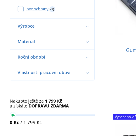
bez ochrany
(5)
Výrobce
Materiál
Gumo
Roční období
Vlastnosti pracovní obuvi
Nakupte ještě za
1 799 Kč
a získáte
DOPRAVU ZDARMA
Vyrobeno v 
0 Kč
/ 1 799 Kč