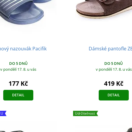
vý nazouvák Pacifik
Dámské pantofle Z
DO 5 DNŮ
DO 5 DNŮ
v pondělí 17. 8.
u vás
v pondělí 17. 8.
u vás
177 Kč
419 Kč
DETAIL
DETAIL
EU
Udržitelnost