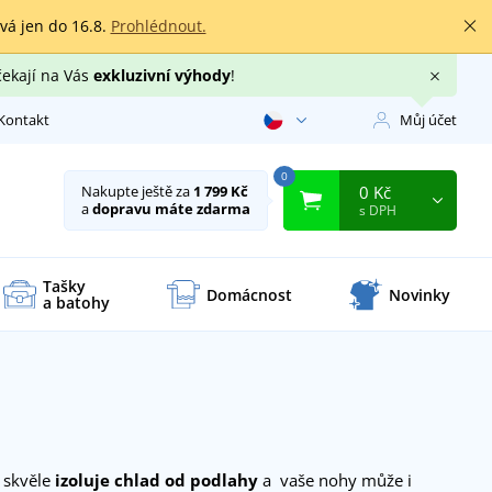
rvá jen do 16.8.
Prohlédnout.
čekají na Vás
exkluzivní výhody
!
Kontakt
Můj účet
0
0 Kč
Nakupte ještě za
1 799 Kč
a
dopravu máte zdarma
s DPH
Tašky
Domácnost
Novinky
a batohy
skvěle
izoluje chlad od podlahy
a vaše nohy může i