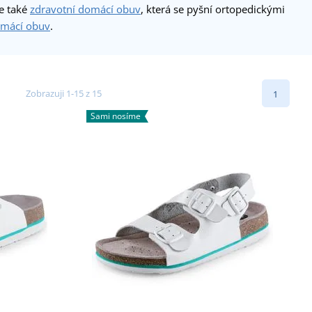
te také
zdravotní domácí obuv
, která se pyšní ortopedickými
omácí obuv
.
Zobrazuji 1-15 z 15
1
Sami nosíme