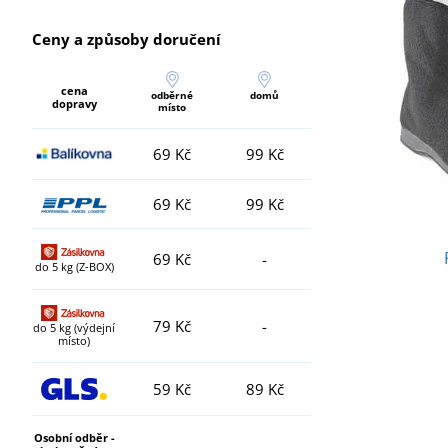
Ceny a způsoby doručení
cena
odběrné
domů
dopravy
místo
69 Kč
99 Kč
69 Kč
99 Kč
69 Kč
-
do 5 kg (Z-BOX)
79 Kč
-
do 5 kg (výdejní
místo)
59 Kč
89 Kč
Osobní odběr -