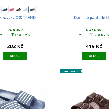
Dámské pantofle L
zouváky CXS TREND
DO 5 DNŮ
DO 5 DNŮ
v pondělí 17. 8.
u vás
v pondělí 17. 8.
u vás
419 Kč
202 Kč
DETAIL
DETAIL
Sami nosíme