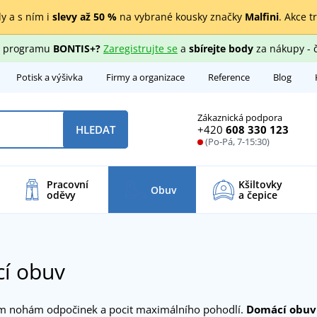
y a s ním i
slevy až 50 %
na vybrané kousky značky
Malfini
. Akce t
ho programu
BONTIS+?
Zaregistrujte se
a
sbírejte body
za nákupy - 
Potisk a výšivka
Firmy a organizace
Reference
Blog
Zákaznická podpora
+420
608 330 123
HLEDAT
(Po-Pá, 7-15:30)
Pracovní
Kšiltovky
Obuv
oděvy
a čepice
í obuv
m nohám odpočinek a pocit maximálního pohodlí.
Domácí obuv