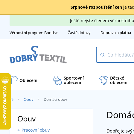
Srpnové rozpouštění cen
je tad
Ještě nejste členem věrnostní
Věrnostní program Bontis+
Časté dotazy
Doprava a platba
Sportovní
Dětské
Oblečení
oblečení
oblečení
Obuv
Domácí obuv
Domác
Obuv
Pracovní obuv
Dopřejte svý