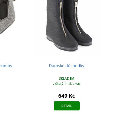
Brumby
Dámské důchodky
SKLADEM
v úterý 11. 8.
u vás
649 Kč
DETAIL