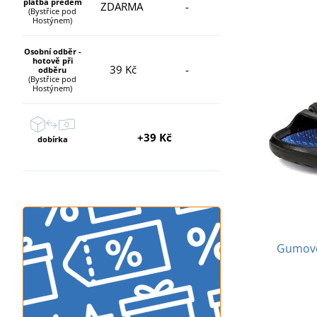
platba předem
ZDARMA
-
(Bystřice pod
Hostýnem)
Osobní odběr -
hotově při
39 Kč
-
odběru
(Bystřice pod
Hostýnem)
+39 Kč
dobírka
Gumové