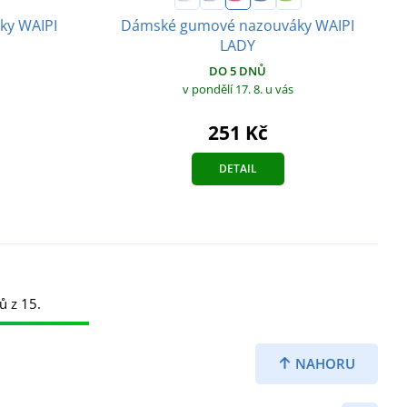
ky WAIPI
Dámské gumové nazouváky WAIPI
LADY
DO 5 DNŮ
v pondělí 17. 8.
u vás
251 Kč
DETAIL
ů z 15.
NAHORU