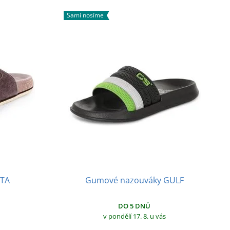
Sami nosíme
ETA
Gumové nazouváky GULF
DO 5 DNŮ
v pondělí 17. 8.
u vás