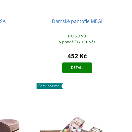
ISA
Dámské pantofle MEGI
DO 5 DNŮ
v pondělí 17. 8.
u vás
452 Kč
DETAIL
Sami nosíme