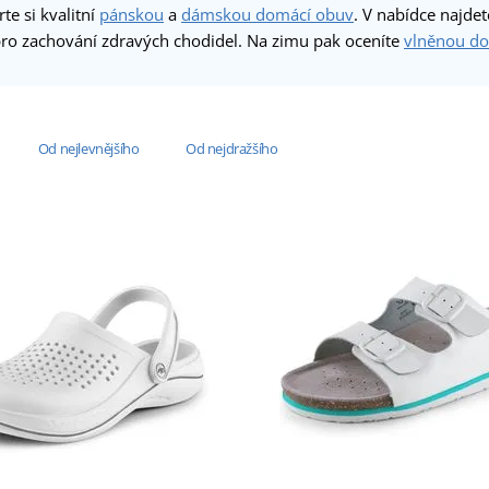
te si kvalitní
pánskou
a
dámskou domácí obuv
. V nabídce najde
pro zachování zdravých chodidel. Na zimu pak oceníte
vlněnou d
Od nejlevnějšího
Od nejdražšího