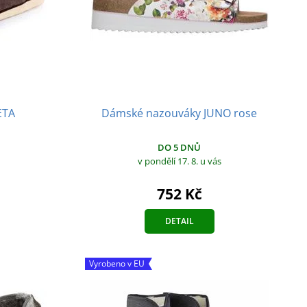
ETA
Dámské nazouváky JUNO rose
DO 5 DNŮ
v pondělí 17. 8.
u vás
752 Kč
DETAIL
Vyrobeno v EU