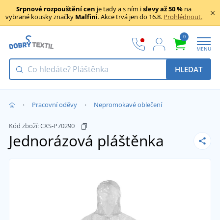
Srpnové rozpouštění cen
je tady a s ním i
slevy až 50 %
na
vybrané kousky značky
Malfini
. Akce trvá jen do 16.8.
Prohlédnout.
0
MENU
HLEDAT
Pracovní oděvy
Nepromokavé oblečení
Kód zboží:
CXS-P70290
Jednorázová pláštěnka