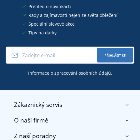
Přehled o novinkách
Rady a zajímavosti nejen ze světa oblečení
Speciální slevové akce
Tipy na dárky
PŘIHLÁSIT SE
Informace o
zpracování osobních údajů
.
Zákaznický servis
O naší firmě
Kontakt
Obchodní podmínky
Z naší poradny
O nás
Doprava a platba