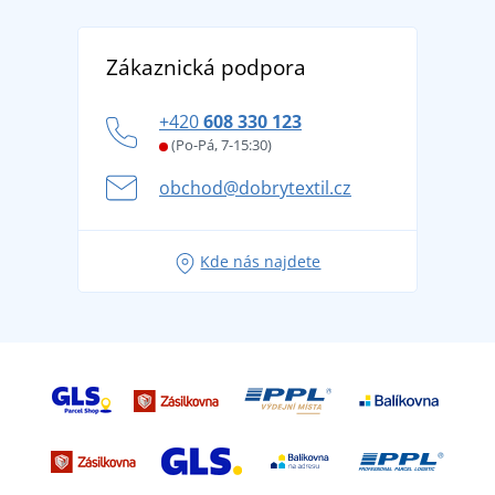
Reference
Vrácení zboží a reklamace
Objevte TEE JAYS - prémiovou dánskou značku s
DobrýTextil pro firmy a organizace
Zákaznická podpora
Potisk a výšivka
tradicí od roku 1976
Blog
Zásady ochrany osobních údajů
Jak zvládnout horké letní dny v pohodě a bezpečí
+420
608 330 123
Affiliate
Věrnostní program BONTIS +
Letní dobrodružství začíná balením aneb připravte
(Po-Pá, 7-15:30)
Kariéra
se na dovolenou bez starostí
obchod@dobrytextil.cz
Tipy na svěží outfity pro pohodové léto
Oblíbené tričko City v hlavní roli: outfity pro každou
Kde nás najdete
příležitost!