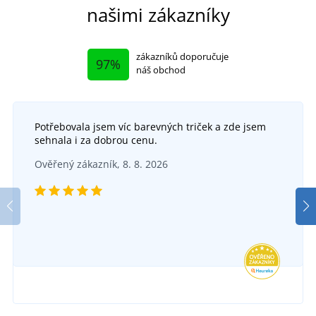
našimi zákazníky
zákazníků doporučuje
97%
náš obchod
Potřebovala jsem víc barevných triček a zde jsem
sehnala i za dobrou cenu.
Ověřený zákazník, 8. 8. 2026
Nepromokavá pláštěnka Cyril
Ne
DO 5 DNŮ
v pondělí 17. 8.
u vás
184 Kč
DETAIL