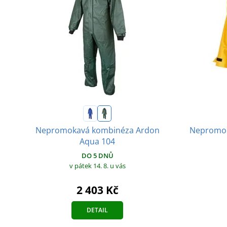
Nepromokavá kombinéza Ardon
Nepromok
Aqua 104
DO 5 DNŮ
v pátek 14. 8.
u vás
2 403 Kč
DETAIL