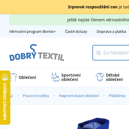
Srpnové rozpouštění cen
je tad
Ještě nejste členem věrnostní
Věrnostní program Bontis+
Časté dotazy
Doprava a platba
Sportovní
Dětské
Oblečení
oblečení
oblečení
Pracovní oděvy
Nepromokavé oblečení
Pláštěnky