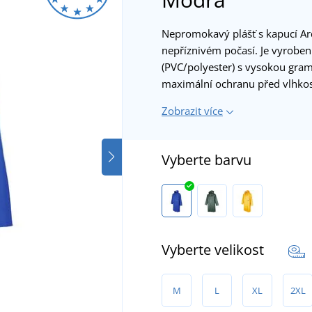
Nepromokavý plášť s kapucí Ard
nepříznivém počasí. Je vyrobe
(PVC/polyester) s vysokou gram
maximální ochranu před vlhkost
Zobrazit více
Vyberte barvu
Vyberte velikost
M
L
XL
2XL