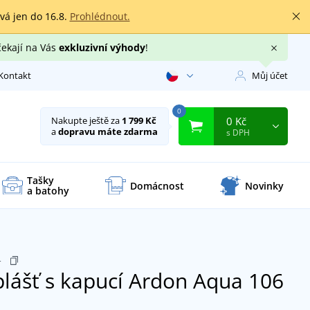
rvá jen do 16.8.
Prohlédnout.
čekají na Vás
exkluzivní výhody
!
Kontakt
Můj účet
0
0 Kč
Nakupte ještě za
1 799 Kč
a
dopravu máte zdarma
s DPH
Tašky
Domácnost
Novinky
a batohy
4
ášť s kapucí Ardon Aqua 106