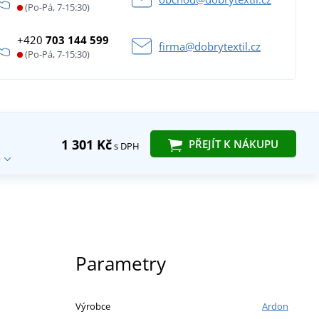
(Po-Pá, 7-15:30)
+420
703 144 599
firma@dobrytextil.cz
(Po-Pá, 7-15:30)
1 301 Kč
PŘEJÍT K NÁKUPU
s DPH
Parametry
Výrobce
Ardon