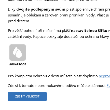
Díky
dvojitě podlepeným švům
plášť spolehlivě chrání př
usnadňuje oblékání a zároveň brání pronikání vody. Plášť j
před deštěm.
Pro větší pohodlí při nošení má plášť
nastavitelnou šířku 
zatékání vody. Kapuce poskytuje dodatečnou ochranu hlavy 
Pro kompletní ochranu v dešti můžete plášť doplnit o
nepro
Zde si k tomuto nepromokavému oděvu můžete stáhnout
E
ZJISTIT VELIKOST