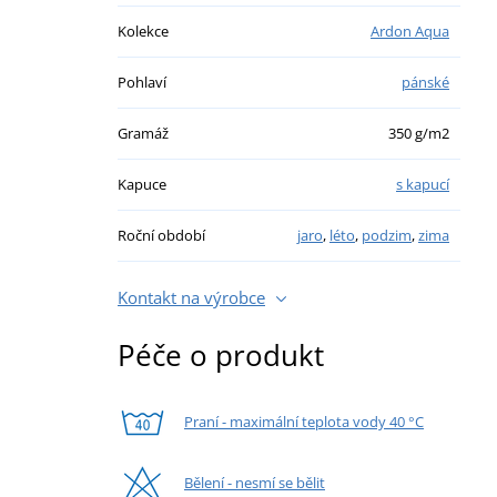
Kolekce
Ardon Aqua
Pohlaví
pánské
Gramáž
350 g/m2
Kapuce
s kapucí
Roční období
jaro
,
léto
,
podzim
,
zima
Kontakt na výrobce
Péče o produkt
Praní - maximální teplota vody 40 °C
Bělení - nesmí se bělit