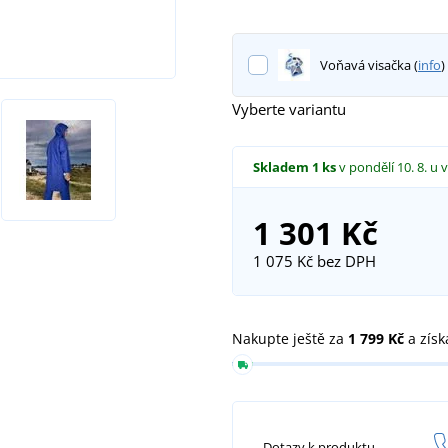
Voňavá visačka (
info
)
Vyberte variantu
Skladem
1 ks
v pondělí 10. 8.
u 
1 301 Kč
1 075 Kč
bez DPH
Nakupte ještě za
1 799 Kč
a získ
Dotazy k produktu