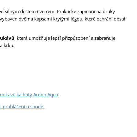
ed silným deštěm i větrem. Praktické zapínání na druky
e vybaven dvěma kapsami krytými légou, které ochrání obsah
rukávů
, která umožňuje lepší přizpůsobení a zabraňuje
a krku.
mokavé kalhoty Ardon Aqua
.
U prohlášení o shodě.