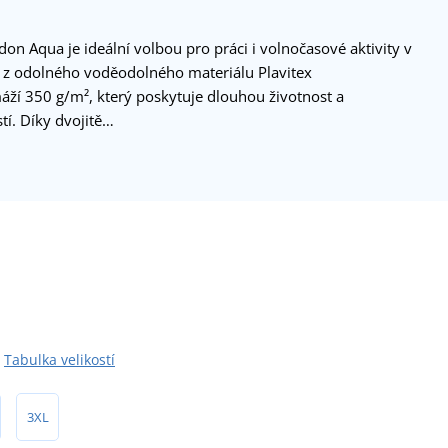
on Aqua je ideální volbou pro práci i volnočasové aktivity v
n z odolného voděodolného materiálu Plavitex
áží 350 g/m², který poskytuje dlouhou životnost a
í. Díky dvojitě…
Tabulka velikostí
3XL