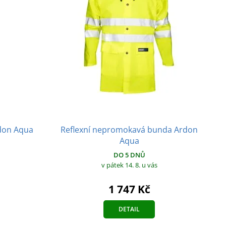
Reflexní nepromokavá bunda Ardon
R
don Aqua
Aqua
DO 5 DNŮ
v pátek 14. 8.
u vás
1 747 Kč
DETAIL