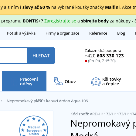
y a s ním i
slevy až 50 %
na vybrané kousky značky
Malfini
. Akce t
ho programu
BONTIS+?
Zaregistrujte se
a
sbírejte body
za nákupy - 
Potisk a výšivka
Firmy a organizace
Reference
Blog
Zákaznická podpora
+420
608 330 123
HLEDAT
(Po-Pá, 7-15:30)
Pracovní
Kšiltovky
Obuv
oděvy
a čepice
Nepromokavý plášť s kapucí Ardon Aqua 106
Kód zboží:
ARD-H1172/H1173/H117
Nepromokavý pl
Modrá