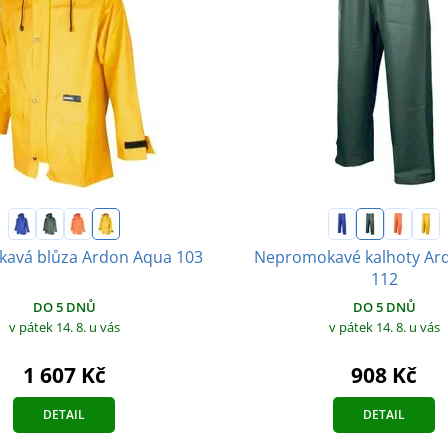
avá blůza Ardon Aqua 103
Nepromokavé kalhoty Ar
112
DO 5 DNŮ
DO 5 DNŮ
v pátek 14. 8.
u vás
v pátek 14. 8.
u vás
1 607 Kč
908 Kč
DETAIL
DETAIL