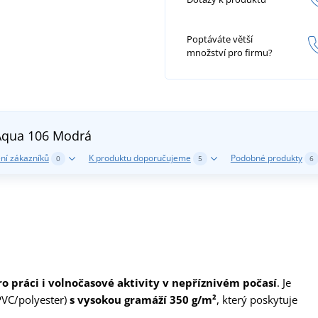
Poptáváte větší
množství pro firmu?
Aqua 106
Modrá
ní zákazníků
K produktu doporučujeme
Podobné produkty
0
5
6
ro práci i volnočasové aktivity v nepříznivém počasí
. Je
PVC/polyester)
s vysokou gramáží 350 g/m²
, který poskytuje