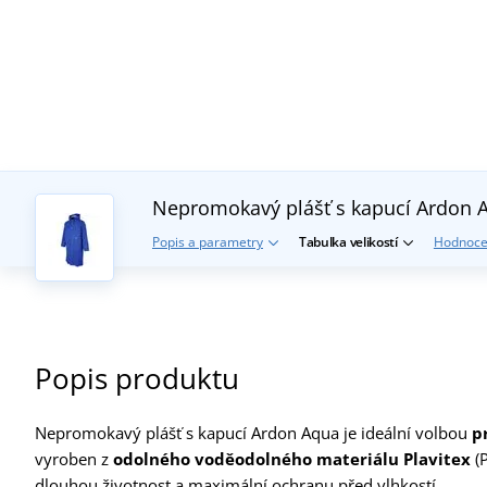
Nepromokavý plášť s kapucí Ardon 
Popis a parametry
Tabulka velikostí
Hodnoce
Popis produktu
Nepromokavý plášť s kapucí Ardon Aqua je ideální volbou
p
vyroben z
odolného voděodolného materiálu Plavitex
(
dlouhou životnost a maximální ochranu před vlhkostí.