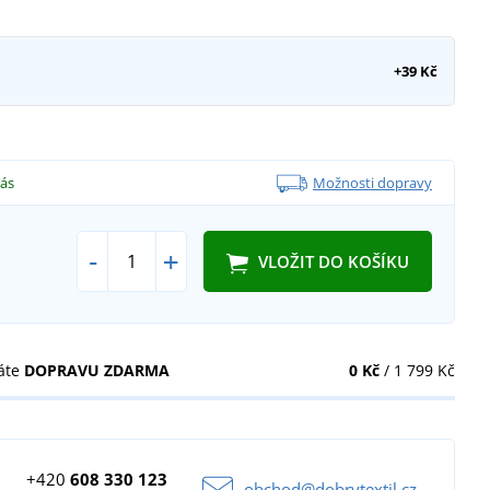
+39 Kč
vás
Možnosti dopravy
-
+
VLOŽIT DO KOŠÍKU
áte
DOPRAVU ZDARMA
0 Kč
/ 1 799 Kč
+420
608 330 123
obchod@dobrytextil.cz