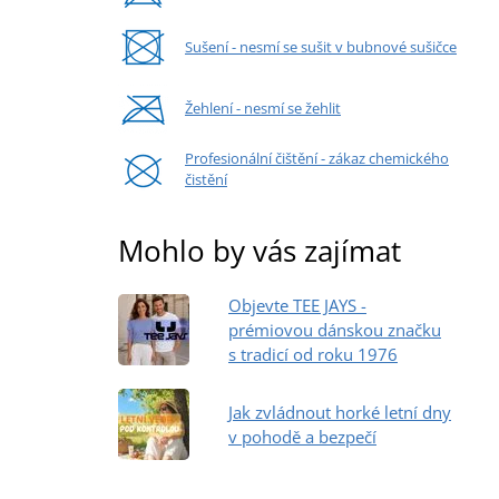
Sušení - nesmí se sušit v bubnové sušičce
Žehlení - nesmí se žehlit
Profesionální čištění - zákaz chemického
čistění
Mohlo by vás zajímat
Objevte TEE JAYS -
prémiovou dánskou značku
s tradicí od roku 1976
Jak zvládnout horké letní dny
v pohodě a bezpečí