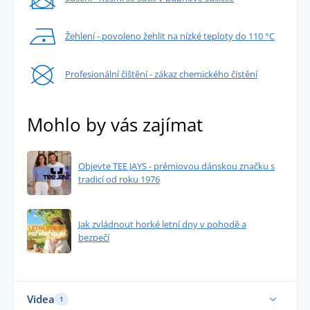
Žehlení - povoleno žehlit na nízké teploty do 110 °C
Profesionální čištění - zákaz chemického čistění
Mohlo by vás zajímat
Objevte TEE JAYS - prémiovou dánskou značku s
tradicí od roku 1976
Jak zvládnout horké letní dny v pohodě a
bezpečí
Videa
1