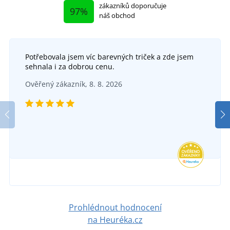
zákazníků doporučuje
97%
náš obchod
Potřebovala jsem víc barevných triček a zde jsem
+1
sehnala i za dobrou cenu.
Plyšáci do oblečení
Ověřený zákazník, 8. 8. 2026
Mikina s kapsičkou na hračku
SKLADEM
v úterý 11. 8.
u vás
SKLADEM
79 Kč
v úterý 11. 8.
u vás
DETAIL
660 Kč
DETAIL
Prohlédnout hodnocení
na Heuréka.cz