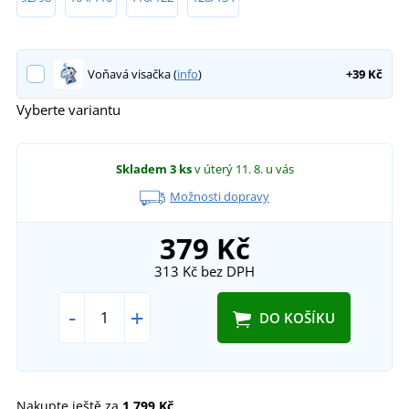
Voňavá visačka (
info
)
+39 Kč
Vyberte variantu
Skladem
3 ks
v úterý 11. 8.
u vás
Možnosti dopravy
379 Kč
313 Kč
bez DPH
-
+
DO KOŠÍKU
Nakupte ještě za
1 799 Kč