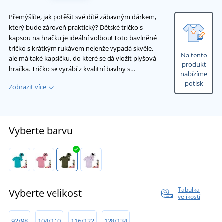
Přemýšlíte, jak potěšit své dítě zábavným dárkem,
který bude zároveň praktický? Dětské tričko s
kapsou na hračku je ideální volbou! Toto bavlněné
tričko s krátkým rukávem nejenže vypadá skvěle,
Na tento
ale má také kapsičku, do které se dá vložit plyšová
produkt
hračka. Tričko se vyrábí z kvalitní bavlny s…
nabízíme
potisk
Zobrazit více
Vyberte barvu
Tabulka
Vyberte velikost
velikostí
92/98
104/110
116/122
128/134