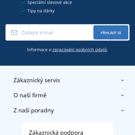
Speciální slevové akce
Tipy na dárky
PŘIHLÁSIT SE
Informace o
zpracování osobních údajů
.
Zákaznický servis
O naší firmě
Kontakt
Obchodní podmínky
Z naší poradny
O nás
Doprava a platba
Reference
Vrácení zboží a reklamace
Objevte TEE JAYS - prémiovou dánskou značku s
DobrýTextil pro firmy a organizace
Zákaznická podpora
Potisk a výšivka
tradicí od roku 1976