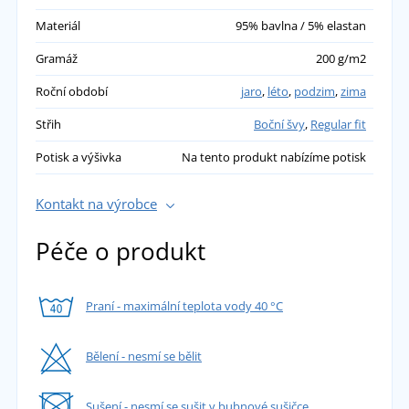
Materiál
95% bavlna / 5% elastan
Gramáž
200 g/m2
Roční období
jaro
,
léto
,
podzim
,
zima
Střih
Boční švy
,
Regular fit
Potisk a výšivka
Na tento produkt nabízíme potisk
Kontakt na výrobce
Péče o produkt
Praní - maximální teplota vody 40 °C
Bělení - nesmí se bělit
Sušení - nesmí se sušit v bubnové sušičce