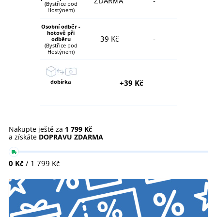
ZDARMA
-
(Bystřice pod
Hostýnem)
Osobní odběr -
hotově při
39 Kč
-
odběru
(Bystřice pod
Hostýnem)
dobírka
+39 Kč
Nakupte ještě za
1 799 Kč
a získáte
DOPRAVU ZDARMA
0 Kč
/ 1 799 Kč