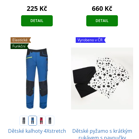
225 Kč
660 Kč
DETAIL
DETAIL
Elastické
Vyrobeno v ČR
Funkční
Dětské pyžamo s krátkým
Dětské kalhoty 4Xstretch
rukávem s pavoučky