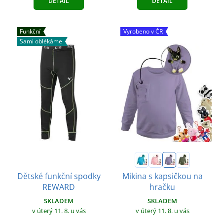
DETAIL
DETAIL
Funkční
Vyrobeno v ČR
Sami oblékáme
Dětské funkční spodky
Mikina s kapsičkou na
REWARD
hračku
SKLADEM
SKLADEM
v úterý 11. 8.
u vás
v úterý 11. 8.
u vás