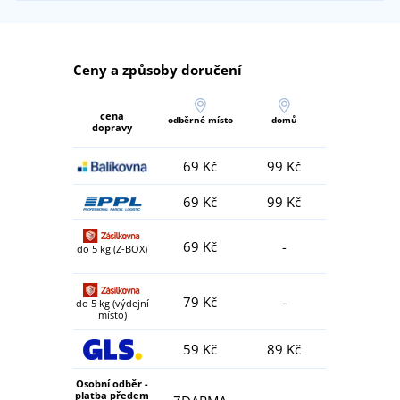
Ceny a způsoby doručení
cena
odběrné místo
domů
dopravy
69 Kč
99 Kč
69 Kč
99 Kč
69 Kč
-
do 5 kg (Z-BOX)
79 Kč
-
do 5 kg (výdejní
místo)
59 Kč
89 Kč
Osobní odběr -
platba předem