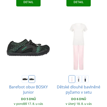
DETAIL
DETAIL
Barefoot obuv BOSKY
Dětské dlouhé bavlněné
Junior
pyžamo v setu
DO 5 DNŮ
DO 6 DNŮ
v pondělí 17. 8.
u vás
v úterý 18. 8.
u vás