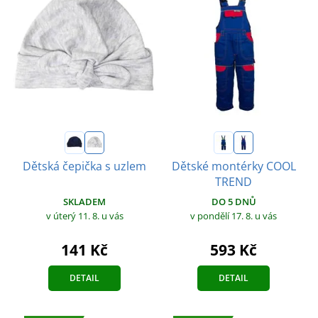
Dětská čepička s uzlem
Dětské montérky COOL
TREND
SKLADEM
DO 5 DNŮ
v úterý 11. 8.
u vás
v pondělí 17. 8.
u vás
141 Kč
593 Kč
DETAIL
DETAIL