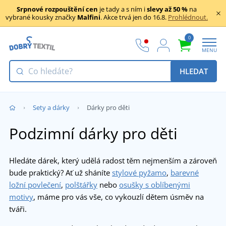
Srpnové rozpouštění cen
je tady a s ním i
slevy až 50 %
na
vybrané kousky značky
Malfini
. Akce trvá jen do 16.8.
Prohlédnout.
0
MENU
HLEDAT
Sety a dárky
Dárky pro děti
Podzimní dárky pro děti
Hledáte dárek, který udělá radost těm nejmenším a zároveň
bude praktický? Ať už sháníte
stylové pyžamo
,
barevné
ložní povlečení
,
polštářky
nebo
osušky s oblíbenými
motivy
, máme pro vás vše, co vykouzlí dětem úsměv na
tváři.