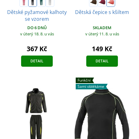
Dětské pyžamové kalhoty
Dětská čepice s kšiltem
se vzorem
SKLADEM
DO 6 DNŮ
v úterý 11. 8.
u vás
v úterý 18. 8.
u vás
149 Kč
367 Kč
DETAIL
DETAIL
Funkční
Sami oblékáme