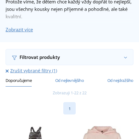
Protože víme, že dětem chce každý vždy dopřát to nejlepší,
jsou všechny kousky nejen příjemné a pohodlné, ale také
kvalitní.
Dopřejte dětem dárek, který je potěší a stane se součástí
Zobrazit více
jejich každodenní radosti.
Filtrovat produkty
Zrušit vybrané filtry (1)
Doporučujeme
Od nejlevnějšího
Od nejdražšího
Zobrazuji 1-22 z 22
1