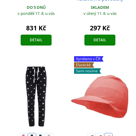
DO 5 DNŮ
SKLADEM
v pondělí 17. 8.
u vás
v úterý 11. 8.
u vás
831 Kč
297 Kč
DETAIL
DETAIL
Vyrobeno v ČR
Elastické
Sami nosíme