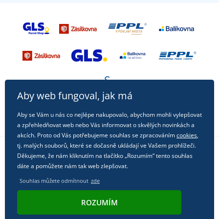
Aby web fungoval, jak má
Aby se Vám u nás co nejlépe nakupovalo, abychom mohli vylepšovat
a zpřehledňovat web nebo Vás informovat o skvělých novinkách a
akcích. Proto od Vás potřebujeme souhlas se zpracováním
cookies
,
tj. malých souborů, které se dočasně ukládají ve Vašem prohlížeči.
Děkujeme, že nám kliknutím na tlačítko „Rozumím“ tento souhlas
Sledujte nás na sociálních sítích
dáte a pomůžete nám tak web zlepšovat.
Souhlas můžete odmítnout
zde
ROZUMÍM
© 2011 - 2026, Dual Trade s.r.o. | Technicky zajišťuje
Simplia.cz
.