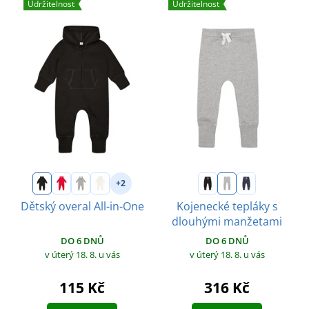
Udržitelnost
Udržitelnost
+2
Dětský overal All-in-One
Kojenecké tepláky s
dlouhými manžetami
DO 6 DNŮ
DO 6 DNŮ
v úterý 18. 8.
u vás
v úterý 18. 8.
u vás
115 Kč
316 Kč