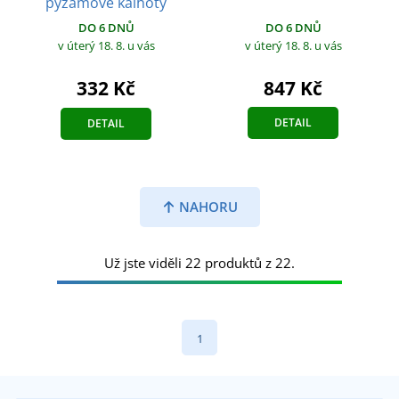
pyžamové kalhoty
DO 6 DNŮ
DO 6 DNŮ
v úterý 18. 8.
u vás
v úterý 18. 8.
u vás
847 Kč
332 Kč
DETAIL
DETAIL
NAHORU
Už jste viděli 22 produktů z 22.
1