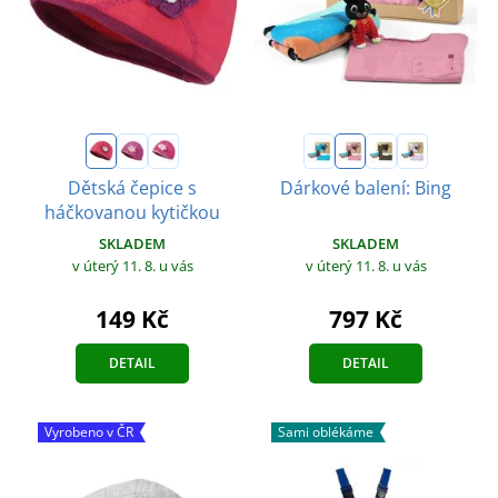
Dětská čepice s
Dárkové balení: Bing
háčkovanou kytičkou
SKLADEM
SKLADEM
v úterý 11. 8.
u vás
v úterý 11. 8.
u vás
797 Kč
149 Kč
DETAIL
DETAIL
Vyrobeno v ČR
Sami oblékáme