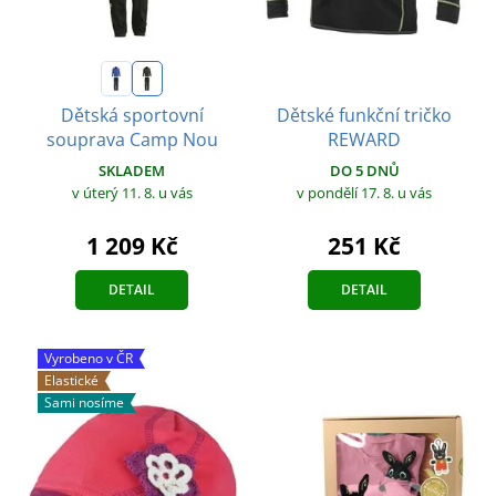
Dětské funkční tričko
Dětská sportovní
REWARD
souprava Camp Nou
DO 5 DNŮ
SKLADEM
v pondělí 17. 8.
u vás
v úterý 11. 8.
u vás
251 Kč
1 209 Kč
DETAIL
DETAIL
Vyrobeno v ČR
Elastické
Sami nosíme