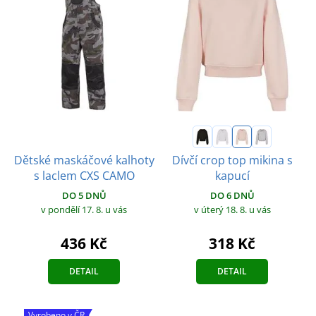
Dětské maskáčové kalhoty
Dívčí crop top mikina s
s laclem CXS CAMO
kapucí
DO 5 DNŮ
DO 6 DNŮ
v pondělí 17. 8.
u vás
v úterý 18. 8.
u vás
436 Kč
318 Kč
DETAIL
DETAIL
Vyrobeno v ČR