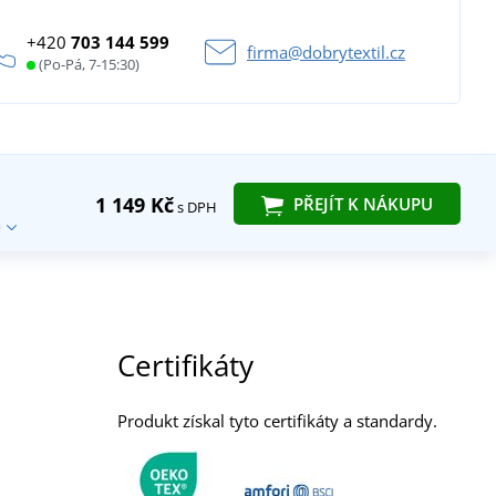
+420
703 144 599
firma@dobrytextil.cz
(Po-Pá, 7-15:30)
1 149 Kč
PŘEJÍT K NÁKUPU
s DPH
Certifikáty
Produkt získal tyto certifikáty a standardy.