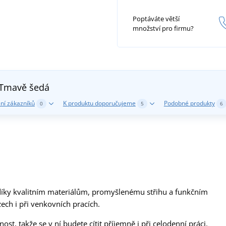
Poptáváte větší
množství pro firmu?
Tmavě šedá
ní zákazníků
K produktu doporučujeme
Podobné produkty
0
5
6
ky kvalitním materiálům, promyšlenému střihu a funkčním
ech i při venkovních pracích.
t, takže se v ní budete cítit příjemně i při celodenní práci.