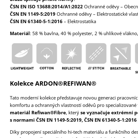
ČSN EN ISO
13688:2014/A1:2022
Ochranné oděvy – Obecn
ČSN EN 1149-5:2019
Ochranné oděvy – Elektrostatické vlas
ČSN EN 61340-5-1:2016
– Elektrostatika
Materiál
: 58 % bavlna, 40 % polyester, 2 % uhlíkové vlákn
Kolekce ARDON®REFIWAN®
Tato moderní kolekce představuje novou generaci pracovních
komfortu a ochranných vlastností oděvů pro specializované
materiál Refiwan®Fibre
, který
se vyznačuje extrémní p
s normami ČSN EN 1149-5:2019, ČSN EN 61340-5-1:2016
Díky propojení speciálního hi-tech materiálu a funkčního de