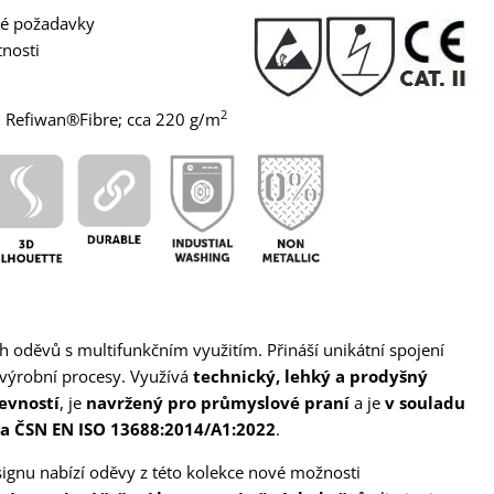
é požadavky
tnosti
2
o, Refiwan®Fibre; cca 220 g/m
 oděvů s multifunkčním využitím. Přináší unikátní spojení
 výrobní procesy. Využívá
technický, lehký a prodyšný
evností
, je
navržený pro průmyslové praní
a je
v souladu
 a ČSN EN ISO 13688:2014/A1:2022
.
signu nabízí oděvy z této kolekce nové možnosti