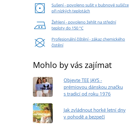
Sušení - povoleno sušit v bubnové sušičce
při nízkých teplotách
Žehlení - povoleno žehlit na střední
teploty do 150 °C
Profesionální čištění - zákaz chemického
čistění
Mohlo by vás zajímat
Objevte TEE JAYS -
prémiovou dánskou značku
s tradicí od roku 1976
Jak zvládnout horké letní dny
v pohodě a bezpečí