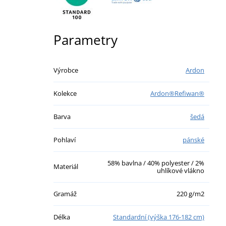
Parametry
Výrobce
Ardon
Kolekce
Ardon®Refiwan®
Barva
šedá
Pohlaví
pánské
58% bavlna / 40% polyester / 2%
Materiál
uhlíkové vlákno
Gramáž
220 g/m2
Délka
Standardní (výška 176-182 cm)