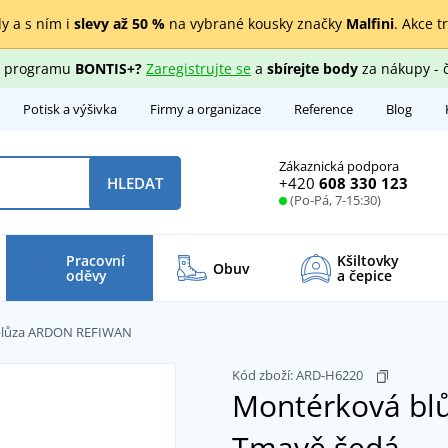
y a s ním i
slevy až 50 %
na vybrané kousky značky
Malfini
. Akce t
ho programu
BONTIS+?
Zaregistrujte se
a
sbírejte body
za nákupy - 
Potisk a výšivka
Firmy a organizace
Reference
Blog
Zákaznická podpora
+420
608 330 123
HLEDAT
(Po-Pá, 7-15:30)
Pracovní
Kšiltovky
Obuv
oděvy
a čepice
blůza ARDON REFIWAN
Kód zboží:
ARD-H6220
Montérková b
Tmavě šedá