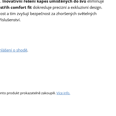
u.
Inovativní řešení kapes umístěných do švů
eliminuje
třih comfort fit
dokresluje precizní a exkluzivní design.
lnost a tím zvyšují bezpečnost za zhoršených světelných
íslušenství.
hlášení o shodě
.
ento produkt prokazatelně zakoupili.
Více info.