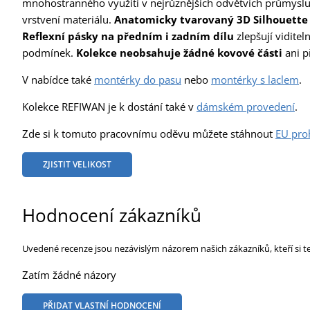
mnohostranného využití v nejrůznějších odvětvích průmysl
vrstvení materiálu.
Anatomicky tvarovaný 3D Silhouette s
Reflexní pásky na předním i zadním dílu
zlepšují vidite
podmínek.
Kolekce neobsahuje žádné kovové části
ani př
V nabídce také
montérky do pasu
nebo
montérky s laclem
.
Kolekce REFIWAN je k dostání také v
dámském provedení
.
Zde si k tomuto pracovnímu oděvu můžete stáhnout
EU pro
ZJISTIT VELIKOST
Hodnocení zákazníků
Uvedené recenze jsou nezávislým názorem našich zákazníků, kteří si t
Zatím žádné názory
PŘIDAT VLASTNÍ HODNOCENÍ