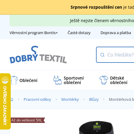
Srpnové rozpouštění cen
je tad
Ještě nejste členem věrnostní
Věrnostní program Bontis+
Časté dotazy
Doprava a platba
Sportovní
Dětské
Oblečení
oblečení
oblečení
Pracovní oděvy
Montérky
Blůzy
Montérková 
Až do velikosti 5XL