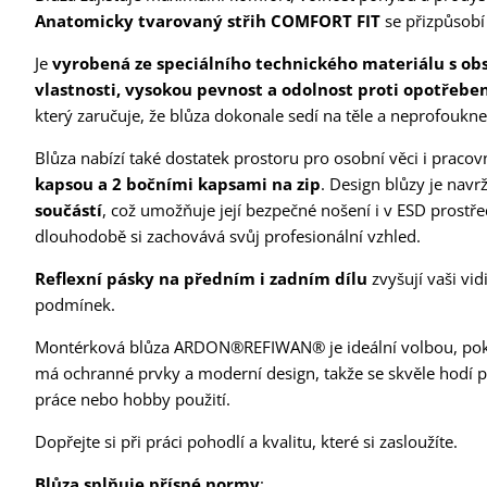
Anatomicky tvarovaný střih COMFORT FIT
se přizpůsobí
Je
vyrobená ze speciálního technického materiálu s o
vlastnosti, vysokou pevnost a odolnost proti opotřebe
který zaručuje, že blůza dokonale sedí na těle a neprofoukne
Blůza nabízí také dostatek prostoru pro osobní věci i prac
kapsou a 2 bočními kapsami na zip
. Design blůzy je navr
součástí
, což umožňuje její bezpečné nošení i v ESD prostře
dlouhodobě si zachovává svůj profesionální vzhled.
Reflexní pásky na předním i zadním dílu
zvyšují vaši vid
podmínek.
Montérková blůza ARDON®REFIWAN® je ideální volbou, pokud
má ochranné prvky a moderní design, takže se skvěle hodí pr
práce nebo hobby použití.
Dopřejte si při práci pohodlí a kvalitu, které si zasloužíte.
Blůza splňuje přísné normy
: