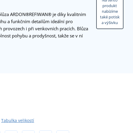
Na tento
produkt
nabízíme
blůza ARDON®REFIWAN® je díky kvalitním
také potisk
hu a funkčním detailům ideální pro
a výšivku
 provozech i při venkovních pracích. Blůza
olnost pohybu a prodyšnost, takže se v ní
Tabulka velikostí