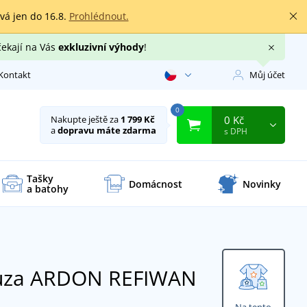
rvá jen do 16.8.
Prohlédnout.
čekají na Vás
exkluzivní výhody
!
Kontakt
Můj účet
0
0 Kč
Nakupte ještě za
1 799 Kč
a
dopravu máte zdarma
s DPH
Tašky
Domácnost
Novinky
a batohy
lůza ARDON REFIWAN