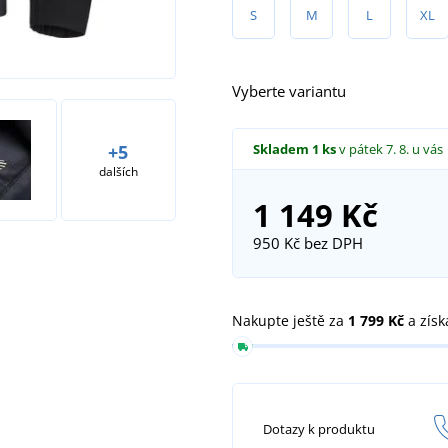
S
M
L
XL
Vyberte variantu
Skladem
1 ks
v pátek 7. 8.
u vás
+5
dalších
1 149 Kč
950 Kč
bez DPH
Nakupte ještě za
1 799 Kč
a získ
Dotazy k produktu