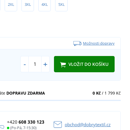
2XL
3XL
4XL
5XL
Možnosti dopravy
-
+
VLOŽIT DO KOŠÍKU
áte
DOPRAVU ZDARMA
0 Kč
/ 1 799 Kč
+420
608 330 123
obchod@dobrytextil.cz
(Po-Pá, 7-15:30)