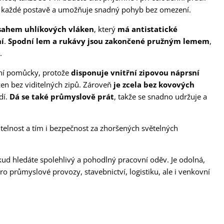
 každé postavě a umožňuje snadný pohyb bez omezení.
bsahem uhlíkových vláken
, který
má antistatické
ní
.
Spodní lem a rukávy jsou zakončené pružným lemem
,
.
ovní pomůcky, protože
disponuje vnitřní zipovou náprsní
žen bez viditelných zipů. Zároveň
je zcela bez kovových
dí.
Dá se také průmyslově prát
, takže se snadno udržuje a
itelnost a tím i bezpečnost za zhoršených světelných
 hledáte spolehlivý a pohodlný pracovní oděv. Je odolná,
o průmyslové provozy, stavebnictví, logistiku, ale i venkovní