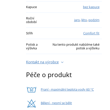
Kapuce
bez kapuce
Roční
jaro
,
léto
,
podzim
období
Střih
Comfort fit
Potisk a
Na tento produkt nabízíme také
výšivka
potisk a výšivku
Kontakt na výrobce
Péče o produkt
Praní - maximální teplota vody 60 °C
Bělení - nesmí se bělit