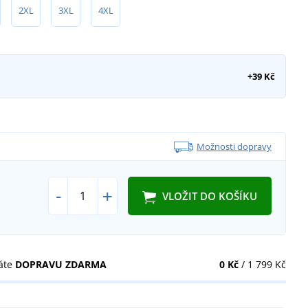
2XL
3XL
4XL
+39 Kč
Možnosti dopravy
-
+
VLOŽIT DO KOŠÍKU
áte
DOPRAVU ZDARMA
0 Kč
/ 1 799 Kč