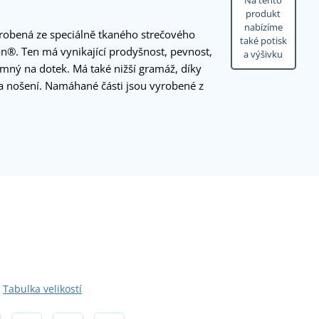
Na tento
produkt
nabízíme
robená ze speciálně tkaného strečového
také potisk
n®. Ten má vynikající prodyšnost, pevnost,
a výšivku
emný na dotek. Má také nižší gramáž, díky
na nošení. Namáhané části jsou vyrobené z
Tabulka velikostí