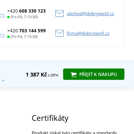
+420
608 330 123
obchod@dobrytextil.cz
(Po-Pá, 7-15:30)
+420
703 144 599
firma@dobrytextil.cz
(Po-Pá, 7-15:30)
1 387 Kč
PŘEJÍT K NÁKUPU
s DPH
Certifikáty
Produkt získal tyto certifikáty a standardy.