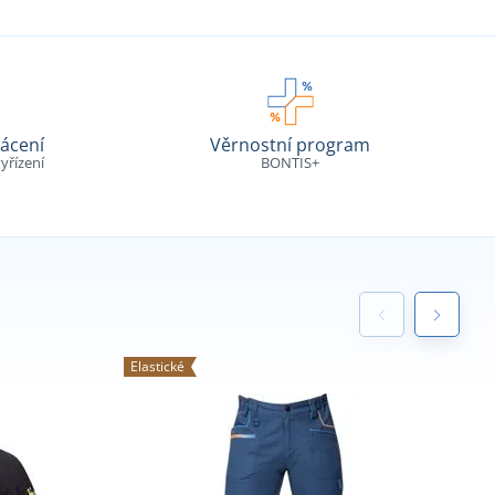
ácení
Věrnostní program
yřízení
BONTIS+
Elastické
E