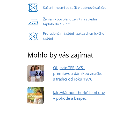
Sušení - nesmí se sušit v bubnové sušičce
Žehlení - povoleno žehlit na střední
teploty do 150 °C
Profesionální čištění - zákaz chemického
čistění
Mohlo by vás zajímat
Objevte TEE JAYS -
prémiovou dánskou značku
s tradicí od roku 1976
Jak zvládnout horké letní dny
v pohodě a bezpečí