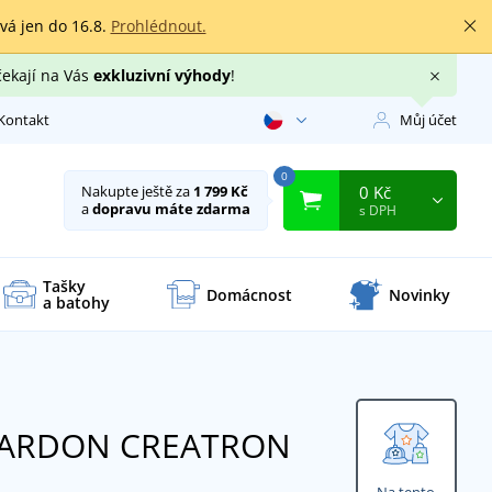
rvá jen do 16.8.
Prohlédnout.
čekají na Vás
exkluzivní výhody
!
Kontakt
Můj účet
0
0 Kč
Nakupte ještě za
1 799 Kč
a
dopravu máte zdarma
s DPH
Tašky
Domácnost
Novinky
a batohy
a ARDON CREATRON