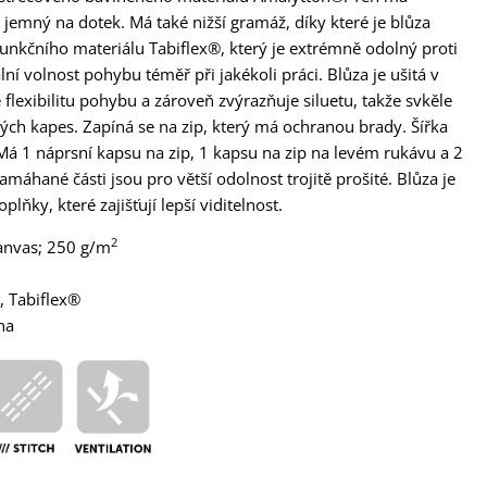
a jemný na dotek. Má také nižší gramáž, díky které je blůza
unkčního materiálu Tabiflex®, který je extrémně odolný proti
í volnost pohybu téměř při jakékoli práci. Blůza je ušitá v
exibilitu pohybu a zároveň zvýrazňuje siluetu, takže svkěle
kých kapes. Zapíná se na zip, který má ochranou brady. Šířka
á 1 náprsní kapsu na zip, 1 kapsu na zip na levém rukávu a 2
máhané části jsou pro větší odolnost trojitě prošité. Blůza je
ňky, které zajišťují lepší viditelnost.
2
kanvas; 250 g/m
, Tabiflex®
na