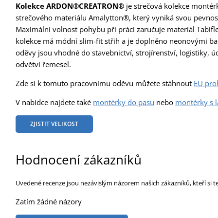
Kolekce
ARDON®CREATRON®
je strečová kolekce montér
strečového materiálu Amalytton®, který vyniká svou pevností
Maximální volnost pohybu při práci zaručuje materiál Tabifle
kolekce má módní slim-fit střih a je doplněno neonovými b
oděvy jsou vhodné do stavebnictví, strojírenství, logistiky,
odvětví řemesel.
Zde si k tomuto pracovnímu oděvu můžete stáhnout
EU pro
V nabídce najdete také
montérky do pasu
nebo
montérky s 
ZJISTIT VELIKOST
Hodnocení zákazníků
Uvedené recenze jsou nezávislým názorem našich zákazníků, kteří si t
Zatím žádné názory