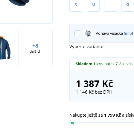
S
M
L
XL
Voňavá visačka (
info
)
+8
Vyberte variantu
dalších
Skladem
1 ks
v pátek 7. 8.
u vás
1 387 Kč
1 146 Kč
bez DPH
Nakupte ještě za
1 799 Kč
a získ