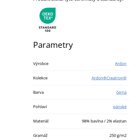
Parametry
Výrobce
Ardon
Kolekce
Ardon®Creatron®
Barva
černá
Pohlaví
pánské
Materiál
98% bavlna / 2% elastan
Gramáž
250 g/m2