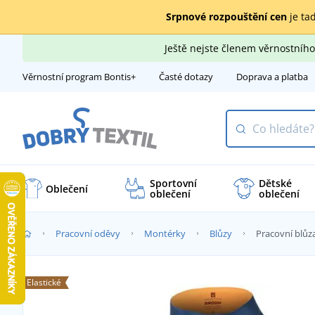
Srpnové rozpouštění cen
je tad
Ještě nejste členem věrnostní
Věrnostní program Bontis+
Časté dotazy
Doprava a platba
Sportovní
Dětské
Oblečení
oblečení
oblečení
Pracovní oděvy
Montérky
Blůzy
Pracovní bl
Elastické