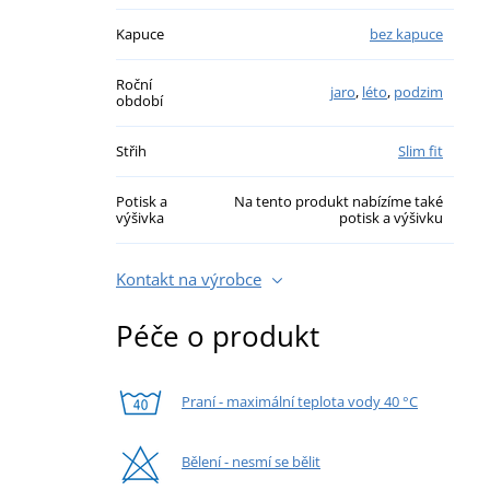
Kapuce
bez kapuce
Roční
jaro
,
léto
,
podzim
období
Střih
Slim fit
Potisk a
Na tento produkt nabízíme také
výšivka
potisk a výšivku
Kontakt na výrobce
Péče o produkt
Praní - maximální teplota vody 40 °C
Bělení - nesmí se bělit