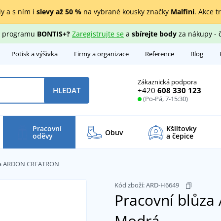
y a s ním i
slevy až 50 %
na vybrané kousky značky
Malfini
. Akce t
ho programu
BONTIS+?
Zaregistrujte se
a
sbírejte body
za nákupy - 
Potisk a výšivka
Firmy a organizace
Reference
Blog
Zákaznická podpora
+420
608 330 123
HLEDAT
(Po-Pá, 7-15:30)
Pracovní
Kšiltovky
Obuv
oděvy
a čepice
ůza ARDON CREATRON
Kód zboží:
ARD-H6649
Pracovní blůz
Modrá