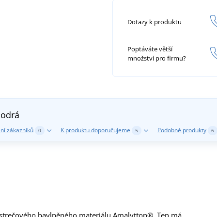
Dotazy k produktu
Poptáváte větší
množství pro firmu?
odrá
ní zákazníků
K produktu doporučujeme
Podobné produkty
0
5
6
 strečového bavlněného materiálu Amalytton®. Ten má