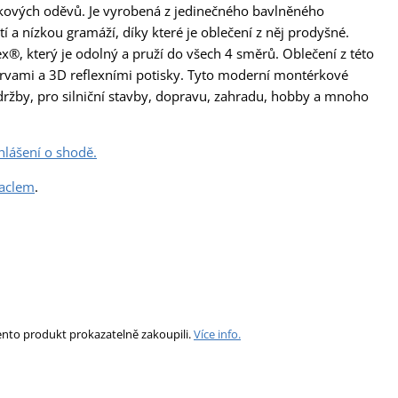
kových oděvů. Je vyrobená z jedinečného bavlněného
 a nízkou gramáží, díky které je oblečení z něj prodyšné.
x®, který je odolný a pruží do všech 4 směrů. Oblečení z této
arvami a 3D reflexními potisky. Tyto moderní montérkové
 údržby, pro silniční stavby, dopravu, zahradu, hobby a mnoho
hlášení o shodě.
laclem
.
ento produkt prokazatelně zakoupili.
Více info.