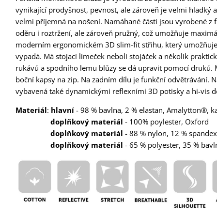
vynikající prodyšnost, pevnost, ale zároveň je velmi hladký 
velmi příjemná na nošení. Namáhané části jsou vyrobené z f
oděru i roztržení, ale zároveň pružný, což umožňuje maximáln
moderním ergonomickém 3D slim-fit střihu, který umožňuje fl
vypadá. Má stojací límeček neboli stojáček a několik praktic
rukávů a spodního lemu blůzy se dá upravit pomocí druků. M
boční kapsy na zip. Na zadním dílu je funkční odvětrávání. Na
vybavená také dynamickými reflexními 3D potisky a hi-vis dopl
Materiál
:
hlavní
- 98 % bavlna, 2 % elastan, Amalytton®, 
doplňkový materiál
- 100% poylester, Oxford
doplňkový materiál
- 88 % nylon, 12 % spandex
doplňkový materiál
- 65 % polyester, 35 % bavl