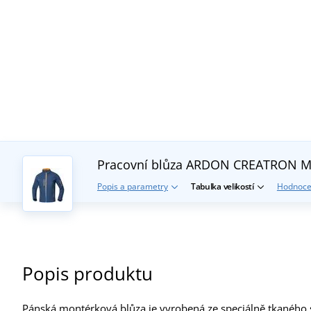
Pracovní blůza ARDON CREATRON
M
Popis a parametry
Tabulka velikostí
Hodnoce
Popis produktu
Pánská montérková blůza je vyrobená ze speciálně tkaného