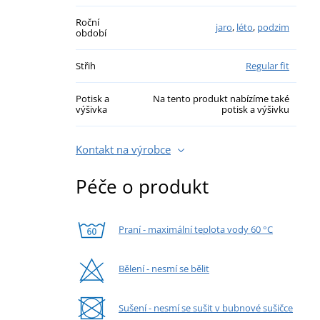
Roční
jaro
,
léto
,
podzim
období
Střih
Regular fit
Potisk a
Na tento produkt nabízíme také
výšivka
potisk a výšivku
Kontakt na výrobce
Péče o produkt
Praní - maximální teplota vody 60 °C
Bělení - nesmí se bělit
Sušení - nesmí se sušit v bubnové sušičce