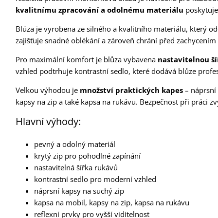
kvalitnímu zpracování a odolnému materiálu
poskytuje 
Blůza je vyrobena ze silného a kvalitního materiálu, který od
zajišťuje snadné oblékání a zároveň chrání před zachycením 
Pro maximální komfort je blůza vybavena
nastavitelnou š
vzhled podtrhuje kontrastní sedlo, které dodává blůze profes
Velkou výhodou je
množství praktických kapes
– náprsní 
kapsy na zip a také kapsa na rukávu. Bezpečnost při práci zv
Hlavní výhody:
pevný a odolný materiál
krytý zip pro pohodlné zapínání
nastavitelná šířka rukávů
kontrastní sedlo pro moderní vzhled
náprsní kapsy na suchý zip
kapsa na mobil, kapsy na zip, kapsa na rukávu
reflexní prvky pro vyšší viditelnost