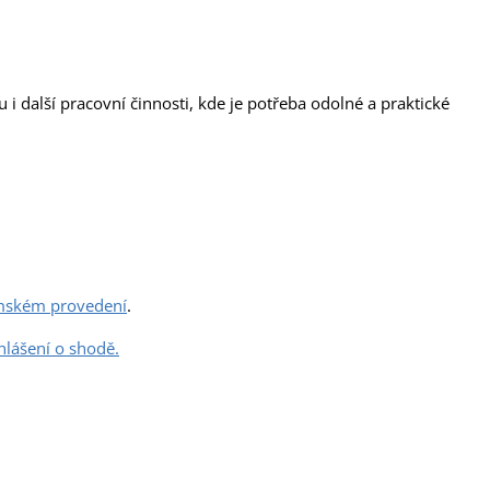
u i další pracovní činnosti, kde je potřeba odolné a praktické
ském provedení
.
hlášení o shodě.