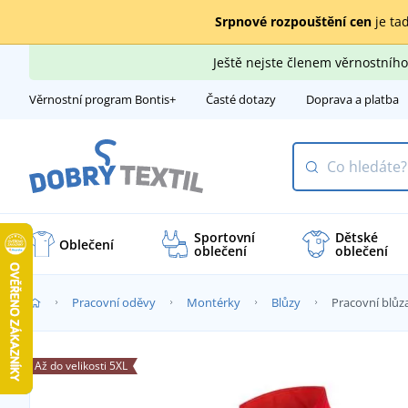
Srpnové rozpouštění cen
je tad
Ještě nejste členem věrnostní
Věrnostní program Bontis+
Časté dotazy
Doprava a platba
Sportovní
Dětské
Oblečení
oblečení
oblečení
Pracovní oděvy
Montérky
Blůzy
Pracovní blů
Až do velikosti 5XL