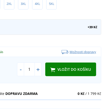
2XL
3XL
4XL
5XL
+39 Kč
vás
Možnosti dopravy
-
+
VLOŽIT DO KOŠÍKU
áte
DOPRAVU ZDARMA
0 Kč
/ 1 799 Kč