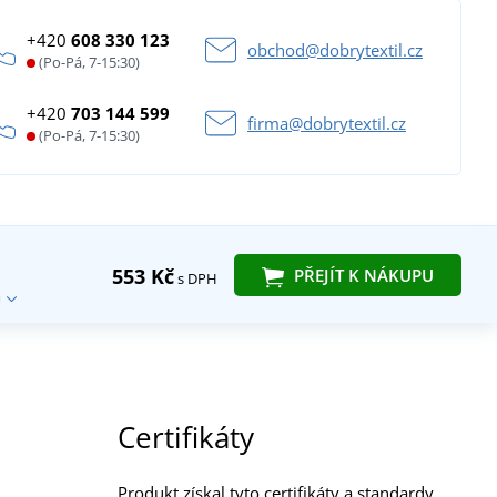
+420
608 330 123
obchod@dobrytextil.cz
(Po-Pá, 7-15:30)
+420
703 144 599
firma@dobrytextil.cz
(Po-Pá, 7-15:30)
553 Kč
PŘEJÍT K NÁKUPU
s DPH
Certifikáty
Produkt získal tyto certifikáty a standardy.