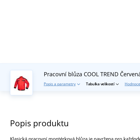
Pracovní blůza COOL TREND
Červen
Popis a parametry
Tabulka velikostí
Hodnoce
Popis produktu
Klasická pracovní montérková blůza je navržena pro každod