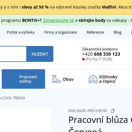
y a s ním i
slevy až 50 %
na vybrané kousky značky
Malfini
. Akce t
ho programu
BONTIS+?
Zaregistrujte se
a
sbírejte body
za nákupy - 
Potisk a výšivka
Firmy a organizace
Reference
Blog
Zákaznická podpora
+420
608 330 123
HLEDAT
(Po-Pá, 7-15:30)
Pracovní
Kšiltovky
Obuv
oděvy
a čepice
za COOL TREND
Kód zboží:
ARD-H8100
Pracovní blůz
Červená