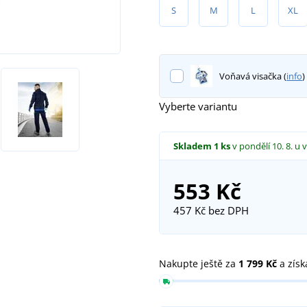
S
M
L
XL
Voňavá visačka (
info
)
Vyberte variantu
Skladem
1 ks
v pondělí 10. 8.
u 
553 Kč
457 Kč
bez DPH
Nakupte ještě za
1 799 Kč
a získ