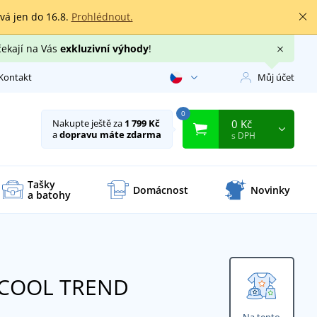
rvá jen do 16.8.
Prohlédnout.
čekají na Vás
exkluzivní výhody
!
Kontakt
Můj účet
0
0 Kč
Nakupte ještě za
1 799 Kč
a
dopravu máte zdarma
s DPH
Tašky
Domácnost
Novinky
a batohy
a COOL TREND