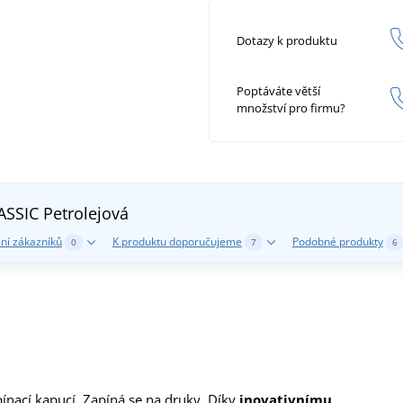
Dotazy k produktu
Poptáváte větší
množství pro firmu?
LASSIC
Petrolejová
ní zákazníků
K produktu doporučujeme
Podobné produkty
0
7
6
ínací kapucí. Zapíná se na druky. Díky
inovativnímu