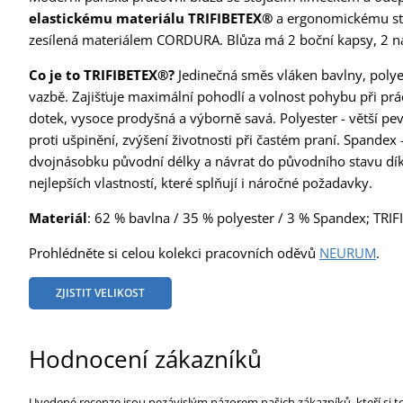
elastickému materiálu TRIFIBETEX®
a ergonomickému stři
zesílená materiálem CORDURA. Blůza má 2 boční kapsy, 2 ná
Co je to TRIFIBETEX®?
Jedinečná směs vláken bavlny, polye
vazbě. Zajišťuje maximální pohodlí a volnost pohybu při prá
dotek, vysoce prodyšná a výborně savá. Polyester - větší pevn
proti ušpinění, zvýšení životnosti při častém praní. Spandex
dvojnásobku původní délky a návrat do původního stavu dík
nejlepších vlastností, které splňují i náročné požadavky.
Materiál
: 62 % bavlna / 35 % polyester / 3 % Spandex; TRI
Prohlédněte si celou kolekci pracovních oděvů
NEURUM
.
ZJISTIT VELIKOST
Hodnocení zákazníků
Uvedené recenze jsou nezávislým názorem našich zákazníků, kteří si t