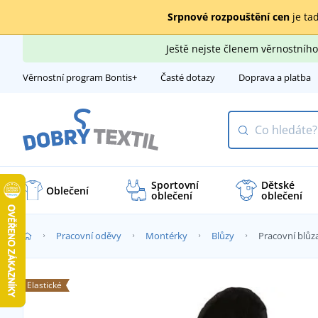
Srpnové rozpouštění cen
je tad
Ještě nejste členem věrnostní
Věrnostní program Bontis+
Časté dotazy
Doprava a platba
Sportovní
Dětské
Oblečení
oblečení
oblečení
Pracovní oděvy
Montérky
Blůzy
Pracovní blů
Elastické