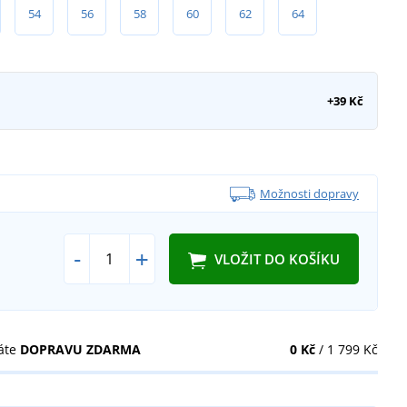
54
56
58
60
62
64
+39 Kč
Možnosti dopravy
-
+
VLOŽIT DO KOŠÍKU
áte
DOPRAVU ZDARMA
0 Kč
/ 1 799 Kč