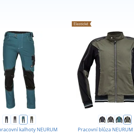
Elastické
pracovní kalhoty NEURUM
Pracovní blůza NEURUM