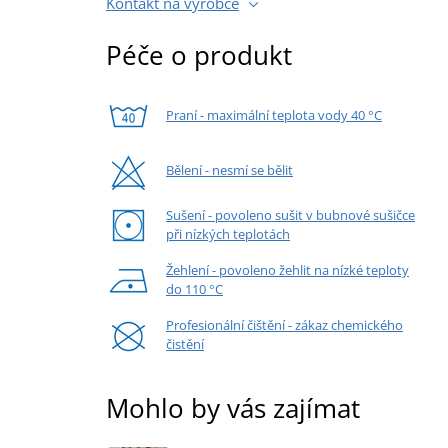
Kontakt na výrobce
Péče o produkt
Praní - maximální teplota vody 40 °C
Bělení - nesmí se bělit
Sušení - povoleno sušit v bubnové sušičce
při nízkých teplotách
Žehlení - povoleno žehlit na nízké teploty
do 110 °C
Profesionální čištění - zákaz chemického
čistění
Mohlo by vás zajímat