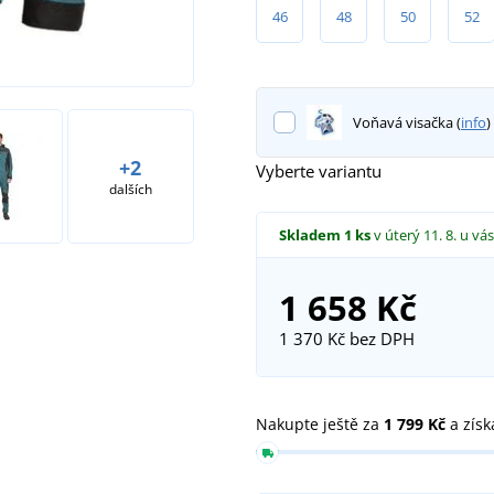
46
48
50
52
Voňavá visačka (
info
)
+2
Vyberte variantu
dalších
Skladem
1 ks
v úterý 11. 8.
u vás
1 658 Kč
1 370 Kč
bez DPH
Nakupte ještě za
1 799 Kč
a získ