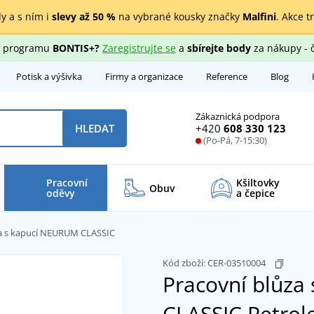
y a s ním i
slevy až 50 %
na vybrané kousky značky
Malfini
. Akce t
ho programu
BONTIS+?
Zaregistrujte se
a
sbírejte body
za nákupy - 
Potisk a výšivka
Firmy a organizace
Reference
Blog
Zákaznická podpora
+420
608 330 123
HLEDAT
(Po-Pá, 7-15:30)
Pracovní
Kšiltovky
Obuv
oděvy
a čepice
za s kapucí NEURUM CLASSIC
Kód zboží:
CER-03510004
Pracovní blůza
CLASSIC
Petrol