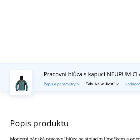
Pracovní blůza s kapucí NEURUM C
Popis a parametry
Tabulka velikostí
Hodnoce
Popis produktu
Moderní pánská pracovní blůza se stojacím límečkem a odep