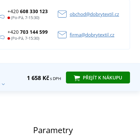
+420
608 330 123
obchod@dobrytextil.cz
(Po-Pá, 7-15:30)
+420
703 144 599
firma@dobrytextil.cz
(Po-Pá, 7-15:30)
1 658 Kč
PŘEJÍT K NÁKUPU
s DPH
Parametry