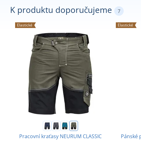
K produktu doporučujeme
7
Elastické
Elastické
Pracovní kraťasy NEURUM CLASSIC
Pánské 