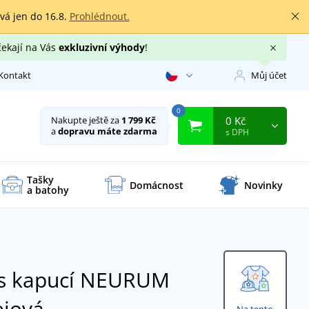
rvá jen do 16.8.
Prohlédnout.
čekají na Vás
exkluzivní výhody
!
Kontakt
Můj účet
0
0 Kč
Nakupte ještě za
1 799 Kč
a
dopravu máte zdarma
s DPH
Tašky
Domácnost
Novinky
a batohy
 s kapucí NEURUM
ejová