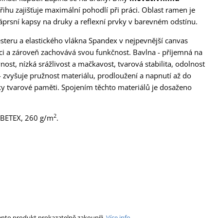
hu zajišťuje maximální pohodlí při práci. Oblast ramen je
prsní kapsy na druky a reflexní prvky v barevném odstínu.
steru a elastického vlákna Spandex v nejpevnější canvas
ci a zároveň zachovává svou funkčnost. Bavlna - příjemná na
ost, nízká srážlivost a mačkavost, tvarová stabilita, odolnost
 - zvyšuje pružnost materiálu, prodloužení a napnutí až do
y tvarové paměti. Spojením těchto materiálů je dosaženo
2
FIBETEX, 260 g/m
.
ento produkt prokazatelně zakoupili.
Více info.