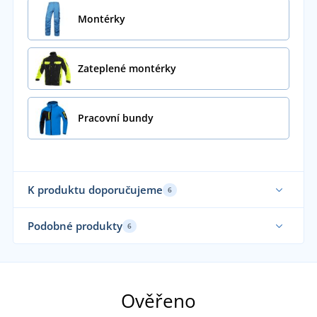
Montérky
Zateplené montérky
Pracovní bundy
K produktu doporučujeme
6
Podobné produkty
6
Až do velikosti 5XL
Ověřeno