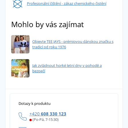
Profesionální čištění - zákaz chemického čistění
Mohlo by vás zajímat
Objevte TEE JAYS - prémiovou dánskou značku s
tradicí od roku 1976
Jak zvládnout horké letní dny v pohodě a
bezpečí
Dotazy k produktu
+420
608 330 123
(Po-Pá, 7-15:30)