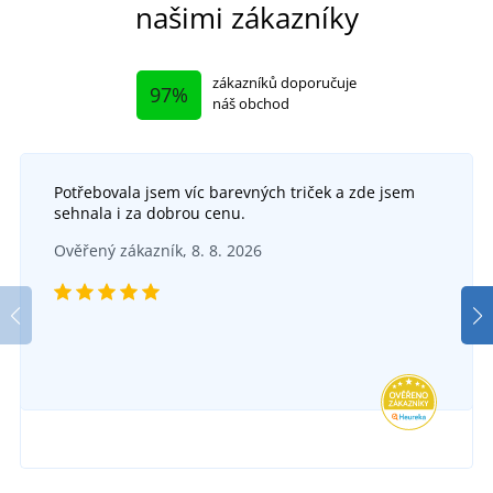
našimi zákazníky
zákazníků doporučuje
97%
náš obchod
Potřebovala jsem víc barevných triček a zde jsem
+1
sehnala i za dobrou cenu.
Pracovní blůza CREMORNE
+1
Ověřený zákazník, 8. 8. 2026
Pánská zimní softshellová bunda VISION
SKLADEM
v úterý 11. 8.
u vás
DO 5 DNŮ
643 Kč
v pondělí 17. 8.
u vás
DETAIL
2 081 Kč
DETAIL