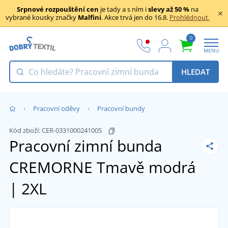
Srpnové rozpouštění cen
je tady a s ním i
slevy až 50 %
na
vybrané kousky značky
Malfini
. Akce trvá jen do 16.8.
Prohlédnout.
0
MENU
HLEDAT
Pracovní oděvy
Pracovní bundy
Kód zboží:
CER-0331000241005
Pracovní zimní bunda
CREMORNE
Tmavě modrá
| 2XL