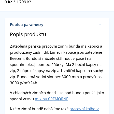
0 Kč
/ 1 799 Kč
Popis a parametry
Popis produktu
Zateplená pánská pracovní zimní bunda má kapuci a
prodloužený zadní díl. Límec i kapuce jsou zateplené
fleecem. Bundu si můžete stáhnout v pase i na
spodním okraji pomocí šňůrky. Má 2 boční kapsy na
zip, 2 náprsní kapsy na zip a 1 vnitřní kapsu na suchý
zip. Bunda má vodní sloupec 3000 mm a prodyšnost
2
3000 g/m
/24h.
V chladných zimních dnech lze pod bundu použít jako
spodní vrstvu
mikinu CREMORNE
.
K této zimní bundě nabízíme také
pracovní kalhoty
.