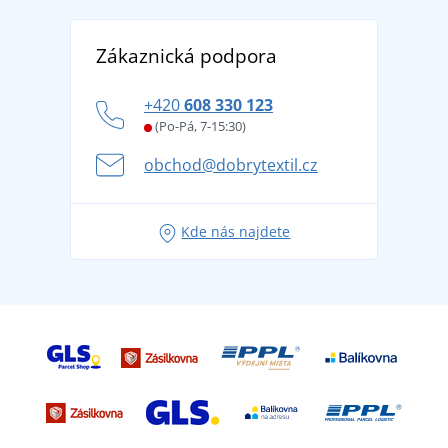
Reference
Vrácení zboží a reklamace
Objevte TEE JAYS - prémiovou dánskou značku s
DobrýTextil pro firmy a organizace
Zákaznická podpora
Potisk a výšivka
tradicí od roku 1976
Blog
Zásady ochrany osobních údajů
Jak zvládnout horké letní dny v pohodě a bezpečí
+420
608 330 123
Affiliate
Věrnostní program BONTIS +
Letní dobrodružství začíná balením aneb připravte
(Po-Pá, 7-15:30)
Kariéra
se na dovolenou bez starostí
obchod@dobrytextil.cz
Tipy na svěží outfity pro pohodové léto
Oblíbené tričko City v hlavní roli: outfity pro každou
Kde nás najdete
příležitost!