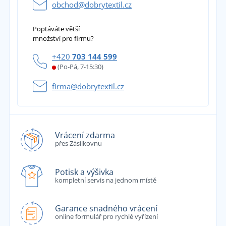
obchod@dobrytextil.cz
Poptáváte větší
množství pro firmu?
+420
703 144 599
(Po-Pá, 7-15:30)
firma@dobrytextil.cz
Vrácení zdarma
přes Zásilkovnu
Potisk a výšivka
kompletní servis na jednom místě
Garance snadného vrácení
online formulář pro rychlé vyřízení