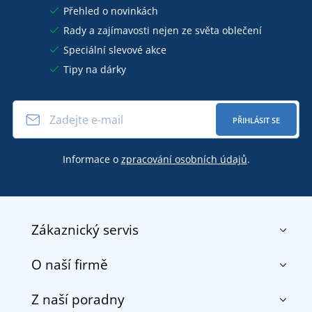
Přehled o novinkách
Rady a zajímavosti nejen ze světa oblečení
Speciální slevové akce
Tipy na dárky
PŘIHLÁSIT SE
Informace o
zpracování osobních údajů
.
Zákaznický servis
O naší firmě
Kontakt
Obchodní podmínky
Z naší poradny
O nás
Doprava a platba