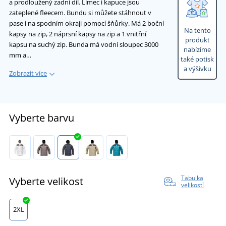
a prodloužený zadní díl. Límec i kapuce jsou
zateplené fleecem. Bundu si můžete stáhnout v
pase i na spodním okraji pomocí šňůrky. Má 2 boční
Na tento
kapsy na zip, 2 náprsní kapsy na zip a 1 vnitřní
produkt
kapsu na suchý zip. Bunda má vodní sloupec 3000
nabízíme
mm a…
také potisk
a výšivku
Zobrazit více
Vyberte barvu
Tabulka
Vyberte velikost
velikostí
2XL