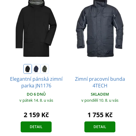
Zimní pracovní bunda
Elegantní pánská zimní
4TECH
parka JN1176
SKLADEM
DO 6 DNŮ
v pondělí 10. 8.
u vás
v pátek 14. 8.
u vás
1 755 Kč
2 159 Kč
DETAIL
DETAIL