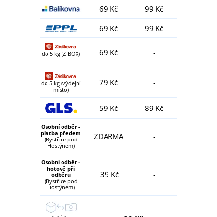
69 Kč
99 Kč
69 Kč
99 Kč
69 Kč
-
do 5 kg (Z-BOX)
79 Kč
-
do 5 kg (výdejní
místo)
59 Kč
89 Kč
Osobní odběr -
platba předem
ZDARMA
-
(Bystřice pod
Hostýnem)
Osobní odběr -
hotově při
39 Kč
-
odběru
(Bystřice pod
Hostýnem)