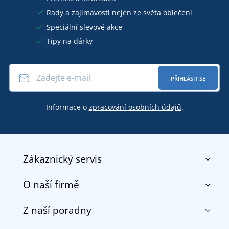
Rady a zajímavosti nejen ze světa oblečení
Speciální slevové akce
Tipy na dárky
PŘIHLÁSIT SE
Informace o
zpracování osobních údajů
.
Zákaznický servis
O naší firmě
Kontakt
Obchodní podmínky
Z naší poradny
O nás
Doprava a platba
Reference