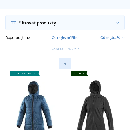
Filtrovat produkty
Doporučujeme
Od nejlevnějšího
Od nejdražšího
Zobrazuji 1-7 z 7
1
Sami oblékáme
Funkční