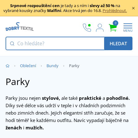
Srpnové rozpouštění cen
je tady a s ním i
slevy až 50 %
na
vybrané kousky značky
Malfini
. Akce trvá jen do 16.8.
Prohlédnout.
0
MENU
HLEDAT
Oblečení
Bundy
Parky
Parky
Parky jsou nejen
stylové,
ale také
praktické
a
pohodlné.
Díky své délce vás udrží v teple i v chladních podzimních
nebo zimních dnech. Jejich elegantní střih zaručuje, že se
hodí téměř ke každému outfitu. Navíc vypadají báječně na
ženách
i
mužích.