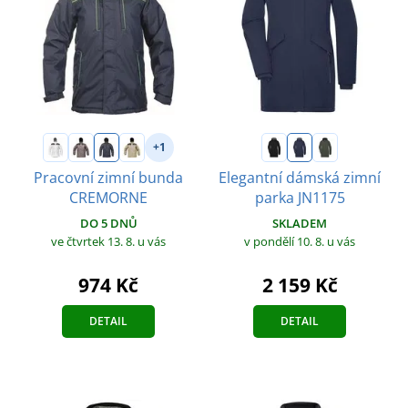
+1
Pracovní zimní bunda
Elegantní dámská zimní
CREMORNE
parka JN1175
DO 5 DNŮ
SKLADEM
ve čtvrtek 13. 8.
u vás
v pondělí 10. 8.
u vás
974 Kč
2 159 Kč
DETAIL
DETAIL