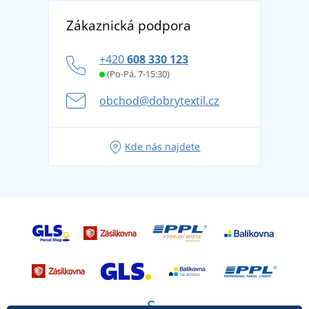
Vrácení zboží a reklamace
Objevte TEE JAYS - prémiovou dánskou značku s
DobrýTextil pro firmy a organizace
Zákaznická podpora
Potisk a výšivka
tradicí od roku 1976
Blog
Zásady ochrany osobních údajů
Jak zvládnout horké letní dny v pohodě a bezpečí
+420
608 330 123
Affiliate
Věrnostní program BONTIS +
Letní dobrodružství začíná balením aneb připravte
(Po-Pá, 7-15:30)
Kariéra
se na dovolenou bez starostí
obchod@dobrytextil.cz
Tipy na svěží outfity pro pohodové léto
Oblíbené tričko City v hlavní roli: outfity pro každou
Kde nás najdete
příležitost!