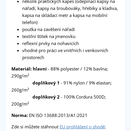
několik praktických kapes (odepínací kapsy na
nářadí, kapsy na šroubováky, hřebíky a kladiva,
kapsa na skládací metr a kapsa na mobilní
telefon)
poutka na zavěšení nářadí
textilní štítek na jmenovku
reflexní prvky na nohavicích
vhodné pro práci ve vnitřních i venkovních
prostorech
Materiál: hlavní
- 88% polyester / 12% bavlna;
290g/m²
doplňkový 1
- 91% nylon / 9% elastan;
260g/m²
doplňkový 2
- 100% Cordura 500D;
200g/m²
Norma:
EN ISO 13688:2013/A1:2021
Zde si můžete stáhnout
EU prohlášení o shodě
.