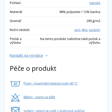
Pohlaví
pánské
Materiál
88% polyester / 12% bavlna
Gramáž
290 g/m2
Roční období
jaro
,
léto
,
podzim
Potisk a
Na tento produkt nabízíme také potisk a
výšivka
výšivku
Kontakt na výrobce
Péče o produkt
Praní - maximální teplota vody 40 °C
Bělení - nesmí se bělit
Sušení - nesmí se sušit v bubnové sušičce