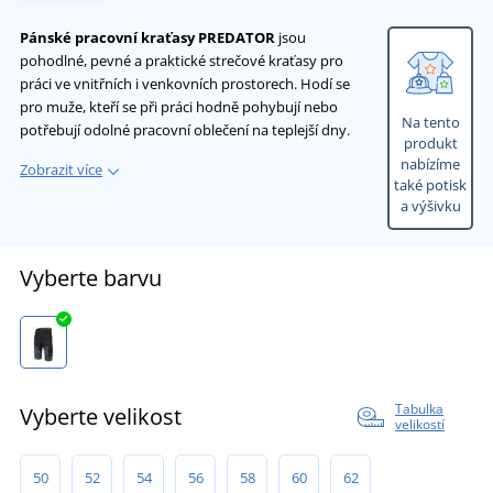
Pánské pracovní kraťasy PREDATOR
jsou
pohodlné, pevné a praktické strečové kraťasy pro
práci ve vnitřních i venkovních prostorech. Hodí se
pro muže, kteří se při práci hodně pohybují nebo
Na tento
potřebují odolné pracovní oblečení na teplejší dny.
produkt
nabízíme
Zobrazit více
také potisk
a výšivku
Vyberte barvu
Tabulka
Vyberte velikost
velikostí
50
52
54
56
58
60
62