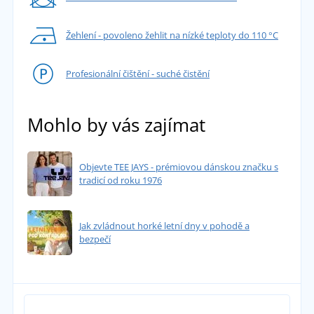
Žehlení - povoleno žehlit na nízké teploty do 110 °C
Profesionální čištění - suché čistění
Mohlo by vás zajímat
Objevte TEE JAYS - prémiovou dánskou značku s
tradicí od roku 1976
Jak zvládnout horké letní dny v pohodě a
bezpečí