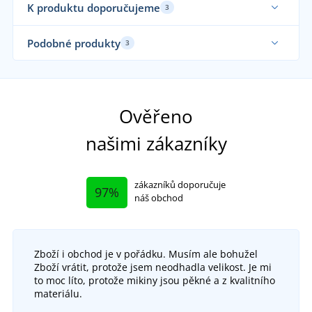
K produktu doporučujeme
3
No
Podobné produkty
3
Elastické
Funkční
Ověřeno
našimi zákazníky
zákazníků doporučuje
97%
náš obchod
Zboží i obchod je v pořádku. Musím ale bohužel
Zboží vrátit, protože jsem neodhadla velikost. Je mi
Outdoorové sandály CLIFTON
to moc líto, protože mikiny jsou pěkné a z kvalitního
materiálu.