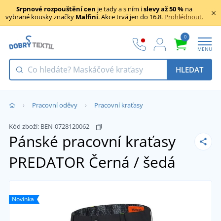
Srpnové rozpouštění cen
je tady a s ním i
slevy až 50 %
na
vybrané kousky značky
Malfini
. Akce trvá jen do 16.8.
Prohlédnout.
0
MENU
HLEDAT
Pracovní oděvy
Pracovní kraťasy
Kód zboží:
BEN-0728120062
Pánské pracovní kraťasy
PREDATOR
Černá / šedá
Novinka