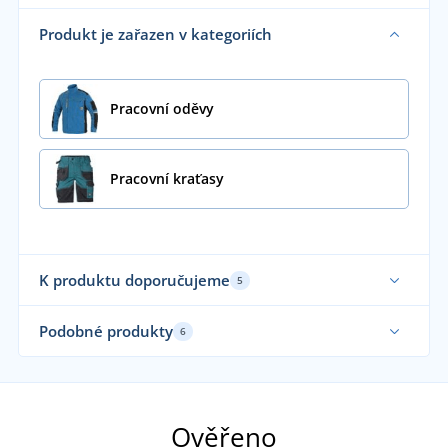
Produkt je zařazen v kategoriích
Pracovní oděvy
Pracovní kraťasy
K produktu doporučujeme
5
Ela
Podobné produkty
6
Elastické
Ověřeno