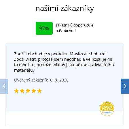
našimi zákazníky
zákazníků doporučuje
97%
náš obchod
Zboží i obchod je v pořádku. Musím ale bohužel
Zboží vrátit, protože jsem neodhadla velikost. Je mi
Kapsa na nářadí EREBOS
to moc líto, protože mikiny jsou pěkné a z kvalitního
+3
materiálu.
Pracovní kraťasy CXS STRETCH
DO 5 DNŮ
Ověřený zákazník, 6. 8. 2026
v pátek 14. 8.
u vás
DO 5 DNŮ
208 Kč
v pátek 14. 8.
u vás
DETAIL
769 Kč
DETAIL