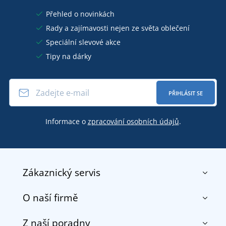
Přehled o novinkách
Rady a zajímavosti nejen ze světa oblečení
Speciální slevové akce
Tipy na dárky
PŘIHLÁSIT SE
Informace o
zpracování osobních údajů
.
Zákaznický servis
O naší firmě
Kontakt
Obchodní podmínky
Z naší poradny
O nás