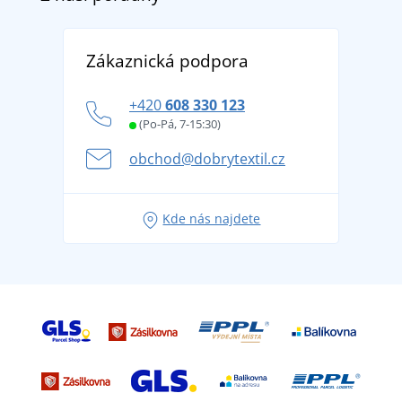
Doprava a platba
Reference
Vrácení zboží a reklamace
Objevte TEE JAYS - prémiovou dánskou značku s
DobrýTextil pro firmy a organizace
Zákaznická podpora
Potisk a výšivka
tradicí od roku 1976
Blog
Zásady ochrany osobních údajů
Jak zvládnout horké letní dny v pohodě a bezpečí
+420
608 330 123
Affiliate
Věrnostní program BONTIS +
Letní dobrodružství začíná balením aneb připravte
(Po-Pá, 7-15:30)
Kariéra
se na dovolenou bez starostí
obchod@dobrytextil.cz
Tipy na svěží outfity pro pohodové léto
Oblíbené tričko City v hlavní roli: outfity pro každou
Kde nás najdete
příležitost!