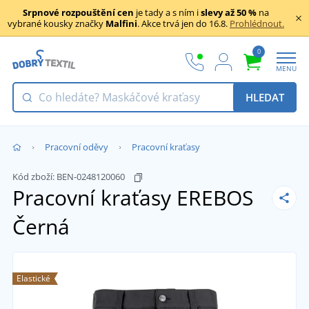
Srpnové rozpouštění cen
je tady a s ním i
slevy až 50 %
na
vybrané kousky značky
Malfini
. Akce trvá jen do 16.8.
Prohlédnout.
0
MENU
HLEDAT
Pracovní oděvy
Pracovní kraťasy
Kód zboží:
BEN-0248120060
Pracovní kraťasy EREBOS
Černá
Elastické