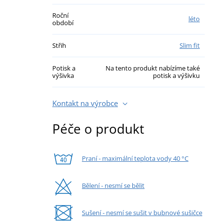
Roční
léto
období
Střih
Slim fit
Potisk a
Na tento produkt nabízíme také
výšivka
potisk a výšivku
Kontakt na výrobce
Péče o produkt
Praní - maximální teplota vody 40 °C
Bělení - nesmí se bělit
Sušení - nesmí se sušit v bubnové sušičce