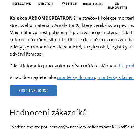
Kolekce
ARDON®CREATRON®
je strečová kolekce montér
strečového materiálu Amalytton®, který vyniká svou pevností
Maximální volnost pohybu při práci zaručuje materiál Tabifle
kolekce má módní slim-fit střih a je doplněno neonovými b
oděvy jsou vhodné do stavebnictví, strojírenství, logistiky,
odvětví řemesel.
Zde si k tomuto pracovnímu oděvu můžete stáhnout
EU pro
V nabídce najdete také
montérky do pasu
,
montérky s lacle
ZJISTIT VELIKOST
Hodnocení zákazníků
Uvedené recenze jsou nezávislým názorem našich zákazníků, kteří si t