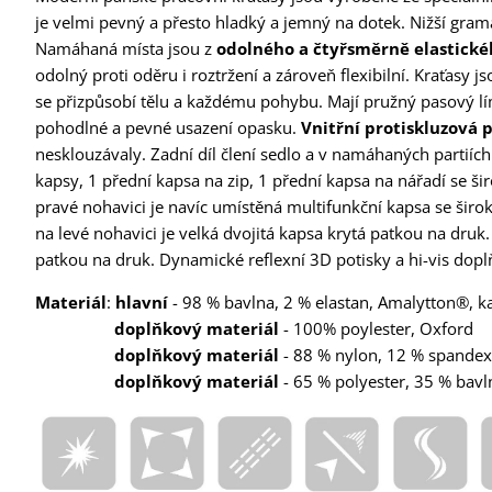
je velmi pevný a přesto hladký a jemný na dotek. Nižší gramá
Namáhaná místa jsou z
odolného a čtyřsměrně elastické
odolný proti oděru i roztržení a zároveň flexibilní. Kraťasy 
se přizpůsobí tělu a každému pohybu. Mají pružný pasový lí
pohodlné a pevné usazení opasku.
Vnitřní protiskluzová 
nesklouzávaly. Zadní díl člení sedlo a v namáhaných partiích
kapsy, 1 přední kapsa na zip, 1 přední kapsa na nářadí se 
pravé nohavici je navíc umístěná multifunkční kapsa se šir
na levé nohavici je velká dvojitá kapsa krytá patkou na druk. 
patkou na druk. Dynamické reflexní 3D potisky a hi-vis doplňky
Materiál
:
hlavní
- 98 % bavlna, 2 % elastan, Amalytton®, 
doplňkový materiál
- 100% poylester, Oxford
doplňkový materiál
- 88 % nylon, 12 % spandex
doplňkový materiál
- 65 % polyester, 35 % bavl