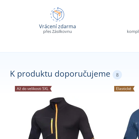
Vrácení zdarma
přes Zásilkovnu
komple
K produktu doporučujeme
8
Až do velikosti 5XL
Elastické