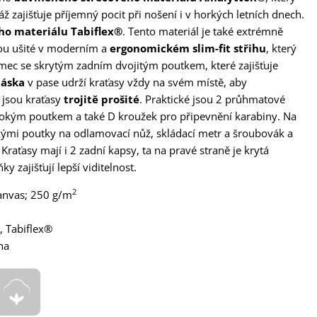
ž zajišťuje příjemný pocit při nošení i v horkých letních dnech.
ho materiálu Tabiflex®
. Tento materiál je také extrémně
jsou ušité v moderním a
ergonomickém
slim-fit střihu
, který
mec se skrytým zadním dvojitým poutkem, které zajišťuje
páska
v pase udrží kraťasy vždy na svém místě, aby
 jsou kraťasy
trojitě prošité
. Praktické jsou 2 průhmatové
širokým poutkem a také D kroužek pro připevnění karabiny. Na
okými poutky na odlamovací nůž, skládací metr a šroubovák a
Kraťasy mají i 2 zadní kapsy, ta na pravé straně je krytá
 zajišťují lepší viditelnost.
2
kanvas; 250 g/m
, Tabiflex®
na