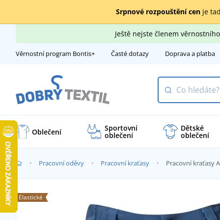
Srpnové rozpouštění cen
je tad
Ještě nejste členem věrnostní
Věrnostní program Bontis+
Časté dotazy
Doprava a platba
Sportovní
Dětské
Oblečení
oblečení
oblečení
Pracovní oděvy
Pracovní kraťasy
Pracovní kraťas
Elastické