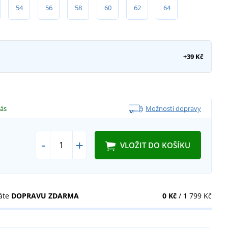
54
56
58
60
62
64
+39 Kč
vás
Možnosti dopravy
-
+
VLOŽIT DO KOŠÍKU
áte
DOPRAVU ZDARMA
0 Kč
/ 1 799 Kč