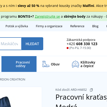
y a s ním i
slevy až 50 %
na vybrané kousky značky
Malfini
. Akce t
ho programu
BONTIS+?
Zaregistrujte se
a
sbírejte body
za nákupy - 
Potisk a výšivka
Firmy a organizace
Reference
Blog
Zákaznická podpora
+420
608 330 123
HLEDAT
(Po-Pá, 7-15:30)
Pracovní
Kšiltovky
Obuv
oděvy
a čepice
y ARDON CREATRON
Kód zboží:
ARD-H6652
Pracovní krať
Modrá