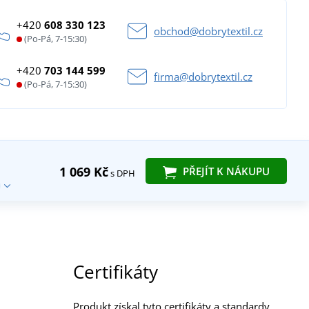
+420
608 330 123
obchod@dobrytextil.cz
(Po-Pá, 7-15:30)
+420
703 144 599
firma@dobrytextil.cz
(Po-Pá, 7-15:30)
1 069 Kč
PŘEJÍT K NÁKUPU
s DPH
Certifikáty
Produkt získal tyto certifikáty a standardy.