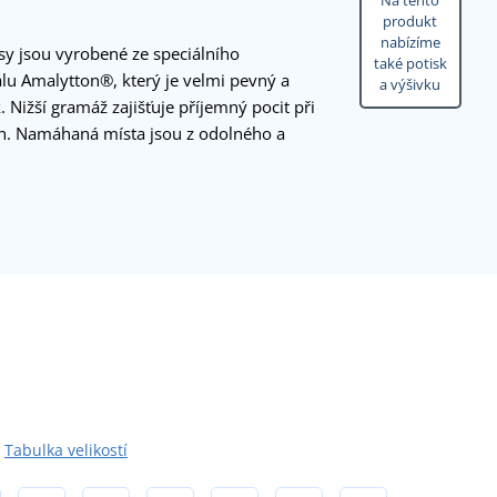
Na tento
produkt
nabízíme
y jsou vyrobené ze speciálního
také potisk
lu Amalytton®, který je velmi pevný a
a výšivku
 Nižší gramáž zajišťuje příjemný pocit při
ch. Namáhaná místa jsou z odolného a
Tabulka velikostí