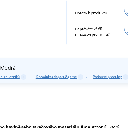
Dotazy k produktu
Poptáváte větší
množství pro firmu?
Modrá
ní zákazníků
K produktu doporučujeme
Podobné produkty
0
8
6
ího
bavlněného strečového materiálu Amalytton®
, který