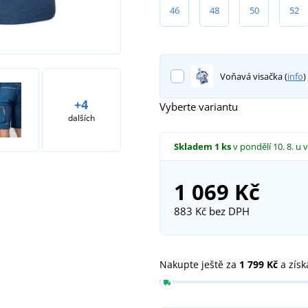
46
48
50
52
Voňavá visačka (
info
)
+4
Vyberte variantu
dalších
Skladem
1 ks
v pondělí 10. 8.
u 
1 069 Kč
883 Kč
bez DPH
Nakupte ještě za
1 799 Kč
a získ