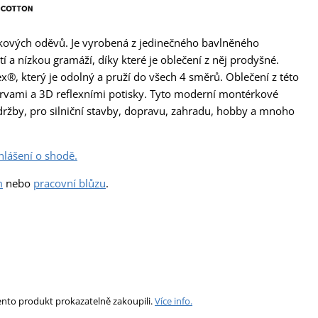
kových oděvů. Je vyrobená z jedinečného bavlněného
 a nízkou gramáží, díky které je oblečení z něj prodyšné.
x®, který je odolný a pruží do všech 4 směrů. Oblečení z této
arvami a 3D reflexními potisky. Tyto moderní montérkové
 údržby, pro silniční stavby, dopravu, zahradu, hobby a mnoho
hlášení o shodě.
m
nebo
pracovní blůzu
.
ento produkt prokazatelně zakoupili.
Více info.