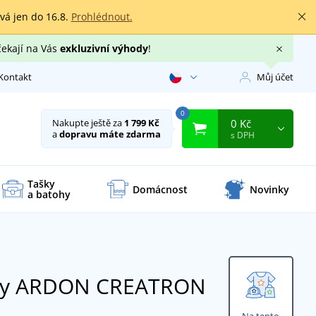
rvá jen do 16.8.
Prohlédnout.
čekají na Vás
exkluzivní výhody
!
Kontakt
Můj účet
0
0 Kč
Nakupte ještě za
1 799 Kč
a
dopravu máte zdarma
s DPH
Tašky
Domácnost
Novinky
a batohy
asy ARDON CREATRON