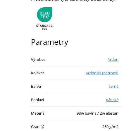
Parametry
Výrobce
Ardon
Kolekce
Ardon®Creatron®
Barva
černá
Pohlaví
pánské
Materiál
98% bavlna / 2% elastan
Gramáž
250 g/m2