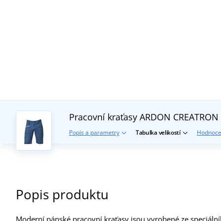
Pracovní kraťasy ARDON CREATRON
Popis a parametry
Tabulka velikostí
Hodnoce
Popis produktu
Moderní pánské pracovní kraťasy jsou vyrobené ze speciáln