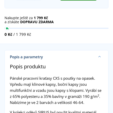
Nakupte ještě za
1 799 Kč
a získáte
DOPRAVU ZDARMA
0 Kč
/ 1 799 Kč
Popis a parametry
Popis produktu
Pánské pracovní kraťasy CXS s poutky na opasek.
Vpředu mají klínové kapsy, boční kapsy jsou
multifunkční a vzadu jsou kapsy s klopami. Vyrábí se
2
z 65% polyesteru a 35% bavlny v gramáži 190 g/m
.
Nabízíme je ve 2 barvách a velikostí 46-64.
V kolekci oděvů SIRIUS byl použit kvalitní materiál