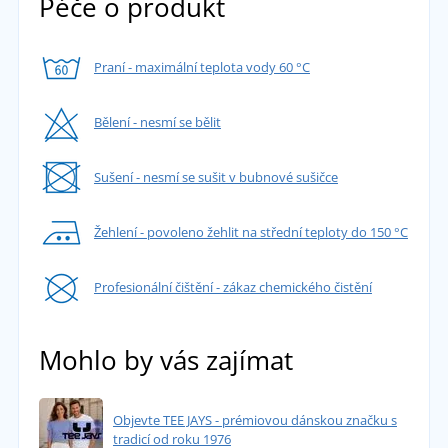
Péče o produkt
Praní - maximální teplota vody 60 °C
Bělení - nesmí se bělit
Sušení - nesmí se sušit v bubnové sušičce
Žehlení - povoleno žehlit na střední teploty do 150 °C
Profesionální čištění - zákaz chemického čistění
Mohlo by vás zajímat
Objevte TEE JAYS - prémiovou dánskou značku s
tradicí od roku 1976