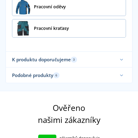
Pracovní oděvy
Pracovní kraťasy
K produktu doporučujeme
3
Podobné produkty
6
Elastické
Sa
Ověřeno
našimi zákazníky