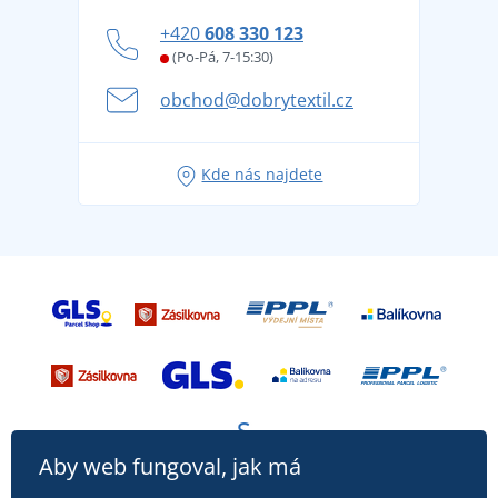
Zásady ochrany osobních údajů
Jak zvládnout horké letní dny v pohodě a bezpečí
+420
608 330 123
Affiliate
Věrnostní program BONTIS +
Letní dobrodružství začíná balením aneb připravte
(Po-Pá, 7-15:30)
Kariéra
se na dovolenou bez starostí
obchod@dobrytextil.cz
Tipy na svěží outfity pro pohodové léto
Oblíbené tričko City v hlavní roli: outfity pro každou
Kde nás najdete
příležitost!
Aby web fungoval, jak má