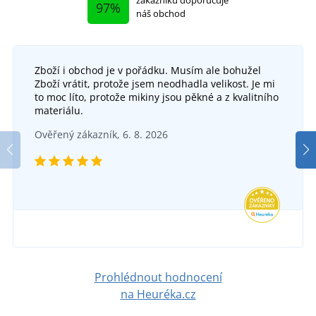
zákazníků doporučuje
97%
náš obchod
Zboží i obchod je v pořádku. Musím ale bohužel
Zboží vrátit, protože jsem neodhadla velikost. Je mi
Pracovní kalhoty s laclem SIRIUS TRISTAN
to moc líto, protože mikiny jsou pěkné a z kvalitního
+3
materiálu.
Pracovní kraťasy CXS STRETCH
DO 5 DNŮ
Ověřený zákazník, 6. 8. 2026
v pátek 14. 8.
u vás
DO 5 DNŮ
711 Kč
v pátek 14. 8.
u vás
DETAIL
769 Kč
DETAIL
Prohlédnout hodnocení
na Heuréka.cz