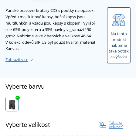
Pánské pracovní kraťasy CXS s poutky na opasek.
Vpředu mají klínové kapsy, boční kapsy jsou
multifunkční a vzadu jsou kapsy s klopami. Vyrábí
se z 65% polyesteru a 35% bavlny v gramáži 190
Na tento
g/m2. Nabízíme je ve 2 barvách a velikostí 46-64.
produkt
V kolekci oděvů SIRIUS byl použit kvalitní materiál
nabízíme
Kanvas.…
také potisk
a výšivku
Zobrazit více
Vyberte barvu
Tabulka
Vyberte velikost
velikostí