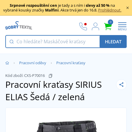
Srpnové rozpouštění cen
je tady a s ním i
slevy až 50 %
na
vybrané kousky značky
Malfini
. Akce trvá jen do 16.8.
Prohlédnout.
0
MENU
HLEDAT
Pracovní oděvy
Pracovní kraťasy
Kód zboží:
CXS-P70016
Pracovní kraťasy SIRIUS
ELIAS
Šedá / zelená