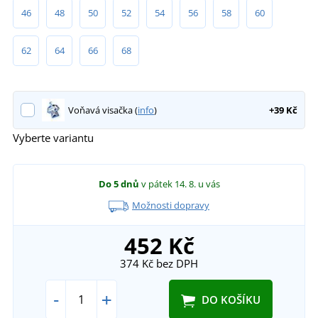
46
48
50
52
54
56
58
60
62
64
66
68
Voňavá visačka (
info
)
+39 Kč
Vyberte variantu
Do 5 dnů
v pátek 14. 8.
u vás
Možnosti dopravy
452 Kč
374 Kč
bez DPH
-
+
DO KOŠÍKU