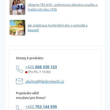
Objevte TEE JAYS - prémiovou dánskou značku s
tradicí od roku 1976
Jak zvládnout horké letní dny v pohodě a
bezpečí
Dotazy k produktu
+420
608 330 123
(Po-Pá, 7-15:30)
obchod@dobrytextil.cz
Poptáváte větší
množství pro firmu?
+420
703 144 599