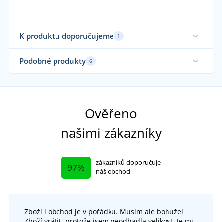
K produktu doporučujeme
1
Podobné produkty
6
Sami oblékáme
Ověřeno
našimi zákazníky
zákazníků doporučuje
97%
náš obchod
Zboží i obchod je v pořádku. Musím ale bohužel
+1
Zboží vrátit, protože jsem neodhadla velikost. Je mi