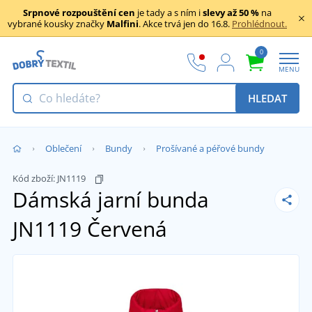
Srpnové rozpouštění cen
je tady a s ním i
slevy až 50 %
na
vybrané kousky značky
Malfini
. Akce trvá jen do 16.8.
Prohlédnout.
0
MENU
HLEDAT
Oblečení
Bundy
Prošívané a péřové bundy
Kód zboží:
JN1119
Dámská jarní bunda
JN1119
Červená