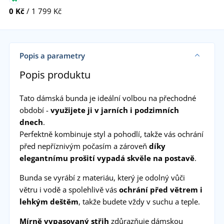
0 Kč
/ 1 799 Kč
Popis a parametry
Popis produktu
Tato dámská bunda je ideální volbou na přechodné
období -
využijete ji v jarních i podzimních
dnech
.
Perfektně kombinuje styl a pohodlí, takže vás ochrání
před nepříznivým počasím a zároveň
díky
elegantnímu prošití vypadá skvěle na postavě
.
Bunda se vyrábí z materiáu, který je odolný vůči
větru i vodě a spolehlivě vás
ochrání před větrem i
lehkým deštěm
, takže budete vždy v suchu a teple.
Mírně vypasovaný střih
zdůrazňuje dámskou