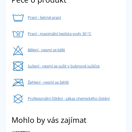
Praní - šetrné praní
Praní - maximální teplota vody 30 °C
Bělení - nesmí se bělit
Sušení - nesmí se sušit v bubnové sušičce
Žehlení - nesmí se žehlit
Profesionální čištění - zákaz chemického čistění
Mohlo by vás zajímat