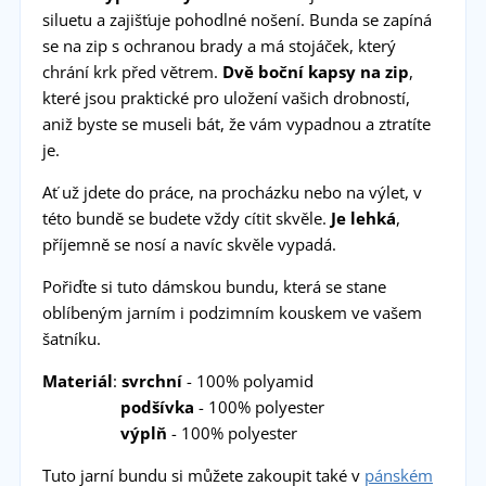
siluetu a zajišťuje pohodlné nošení. Bunda se zapíná
se na zip s ochranou brady a má stojáček, který
chrání krk před větrem.
Dvě boční kapsy na zip
,
které jsou praktické pro uložení vašich drobností,
aniž byste se museli bát, že vám vypadnou a ztratíte
je.
Ať už jdete do práce, na procházku nebo na výlet, v
této bundě se budete vždy cítit skvěle.
Je lehká
,
příjemně se nosí a navíc skvěle vypadá.
Pořiďte si tuto dámskou bundu, která se stane
oblíbeným jarním i podzimním kouskem ve vašem
šatníku.
Materiál
:
svrchní
- 100% polyamid
podšívka
- 100% polyester
výplň
- 100% polyester
Tuto jarní bundu si můžete zakoupit také v
pánském