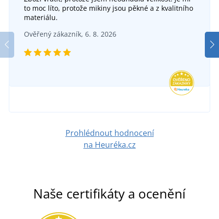
Pánská jarní bunda JN1120
to moc líto, protože mikiny jsou pěkné a z kvalitního
+1
materiálu.
Dámská bunda Everest
SKLADEM
Ověřený zákazník, 6. 8. 2026
v úterý 11. 8.
u vás
SKLADEM
934 Kč
v úterý 11. 8.
u vás
DETAIL
899 Kč
DETAIL
Prohlédnout hodnocení
na Heuréka.cz
Naše certifikáty a ocenění