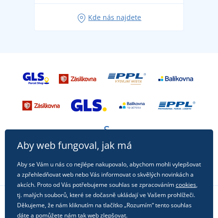
Oblíbené tričko City v hlavní roli: outfity pro každou
Kde nás najdete
příležitost!
Aby web fungoval, jak má
Aby se Vám u nás co nejlépe nakupovalo, abychom mohli vylepšovat
a zpřehledňovat web nebo Vás informovat o skvělých novinkách a
akcích. Proto od Vás potřebujeme souhlas se zpracováním
cookies
,
tj. malých souborů, které se dočasně ukládají ve Vašem prohlížeči.
Děkujeme, že nám kliknutím na tlačítko „Rozumím“ tento souhlas
Sledujte nás na sociálních sítích
dáte a pomůžete nám tak web zlepšovat.