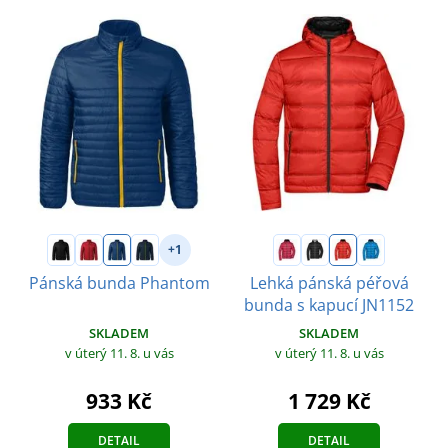
+1
Pánská bunda Phantom
Lehká pánská péřová
bunda s kapucí JN1152
SKLADEM
SKLADEM
v úterý 11. 8.
u vás
v úterý 11. 8.
u vás
933 Kč
1 729 Kč
DETAIL
DETAIL