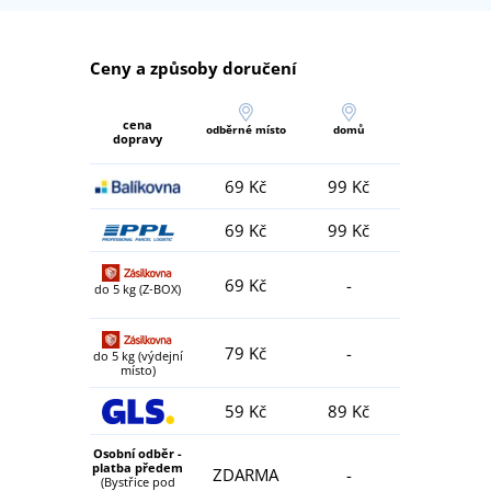
Ceny a způsoby doručení
cena
odběrné místo
domů
dopravy
69 Kč
99 Kč
69 Kč
99 Kč
69 Kč
-
do 5 kg (Z-BOX)
79 Kč
-
do 5 kg (výdejní
místo)
59 Kč
89 Kč
Osobní odběr -
platba předem
ZDARMA
-
(Bystřice pod