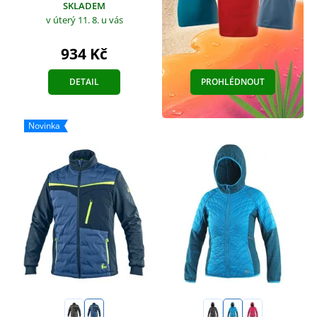
SKLADEM
v úterý 11. 8.
u vás
934 Kč
DETAIL
PROHLÉDNOUT
Novinka