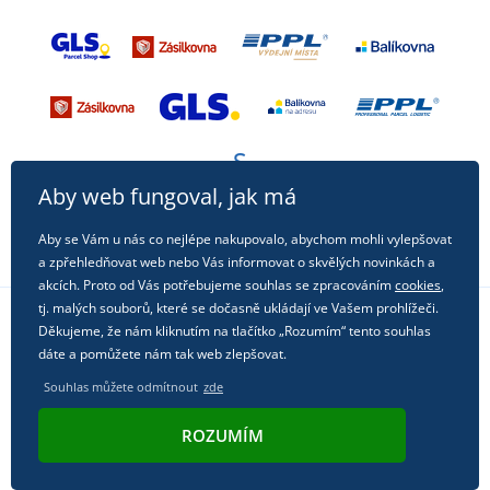
Aby web fungoval, jak má
Aby se Vám u nás co nejlépe nakupovalo, abychom mohli vylepšovat
a zpřehledňovat web nebo Vás informovat o skvělých novinkách a
akcích. Proto od Vás potřebujeme souhlas se zpracováním
cookies
,
tj. malých souborů, které se dočasně ukládají ve Vašem prohlížeči.
Děkujeme, že nám kliknutím na tlačítko „Rozumím“ tento souhlas
Sledujte nás na sociálních sítích
dáte a pomůžete nám tak web zlepšovat.
Souhlas můžete odmítnout
zde
ROZUMÍM
© 2011 - 2026, Dual Trade s.r.o. | Technicky zajišťuje
Simplia.cz
.