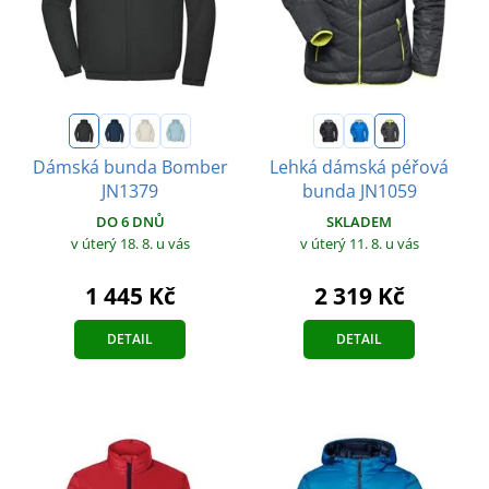
Dámská bunda Bomber
Lehká dámská péřová
JN1379
bunda JN1059
DO 6 DNŮ
SKLADEM
v úterý 18. 8.
u vás
v úterý 11. 8.
u vás
1 445 Kč
2 319 Kč
DETAIL
DETAIL