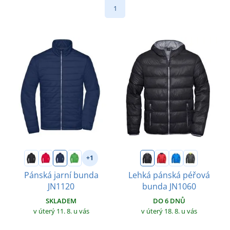
1
+1
Pánská jarní bunda
Lehká pánská péřová
JN1120
bunda JN1060
SKLADEM
DO 6 DNŮ
v úterý 11. 8.
u vás
v úterý 18. 8.
u vás