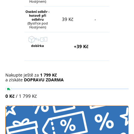
Hostýnem)
Osobní odběr -
hotově při
39 Kč
-
odběru
(Bystřice pod
Hostýnem)
dobírka
+39 Kč
Nakupte ještě za
1 799 Kč
a získáte
DOPRAVU ZDARMA
0 Kč
/ 1 799 Kč