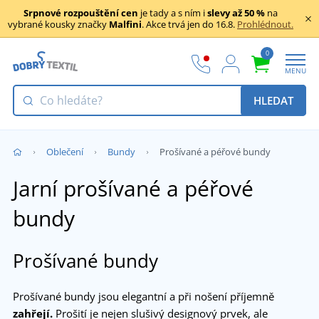
Srpnové rozpouštění cen
je tady a s ním i
slevy až 50 %
na
vybrané kousky značky
Malfini
. Akce trvá jen do 16.8.
Prohlédnout.
0
MENU
HLEDAT
Oblečení
Bundy
Prošívané a péřové bundy
Jarní prošívané a péřové
bundy
Prošívané bundy
Prošívané bundy jsou elegantní a při nošení příjemně
zahřejí.
Prošití je nejen slušivý designový prvek, ale