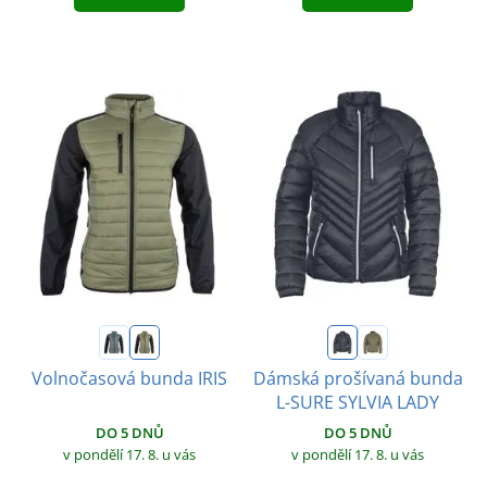
Volnočasová bunda IRIS
Dámská prošívaná bunda
L-SURE SYLVIA LADY
DO 5 DNŮ
DO 5 DNŮ
v pondělí 17. 8.
u vás
v pondělí 17. 8.
u vás