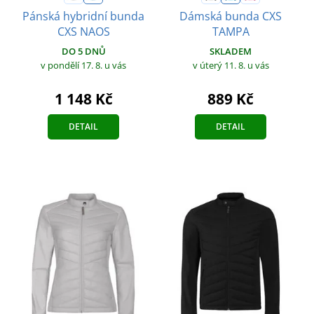
Pánská hybridní bunda
Dámská bunda CXS
CXS NAOS
TAMPA
DO 5 DNŮ
SKLADEM
v pondělí 17. 8.
u vás
v úterý 11. 8.
u vás
1 148 Kč
889 Kč
DETAIL
DETAIL