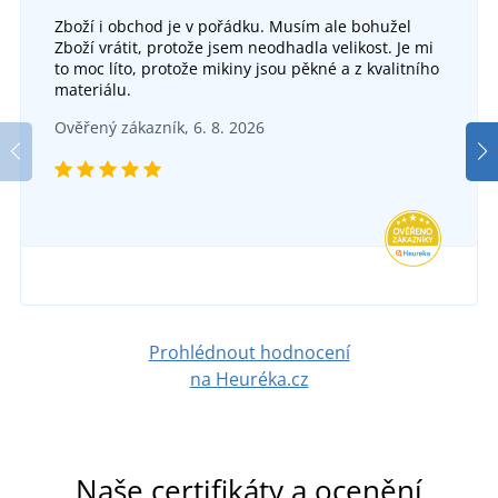
Zboží i obchod je v pořádku. Musím ale bohužel
Zboží vrátit, protože jsem neodhadla velikost. Je mi
to moc líto, protože mikiny jsou pěkné a z kvalitního
+1
materiálu.
Dámská vesta Everest
Ověřený zákazník, 6. 8. 2026
SKLADEM
v úterý 11. 8.
u vás
903 Kč
DETAIL
Prohlédnout hodnocení
na Heuréka.cz
Naše certifikáty a ocenění