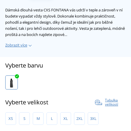
Dámská dlouhá vesta CXS FONTANA vás udrží v teple a zároveň v ní
budete vypadat vždy stylově. Dokonale kombinuje praktičnost,
pohodlí a elegantní design, díky čemuž je ideální jak pro běžné
nošení, tak i pro lehčí outdoorové aktivity. Vesta je zateplená, módně
prošitá a na bocích najdete zipové…
Zobrazit více
Vyberte barvu
Tabulka
Vyberte velikost
velikostí
XS
S
M
L
XL
2XL
3XL