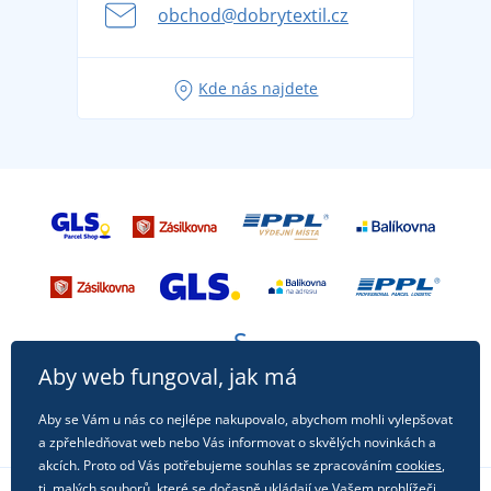
se na dovolenou bez starostí
obchod@dobrytextil.cz
Tipy na svěží outfity pro pohodové léto
Oblíbené tričko City v hlavní roli: outfity pro každou
Kde nás najdete
příležitost!
Aby web fungoval, jak má
Aby se Vám u nás co nejlépe nakupovalo, abychom mohli vylepšovat
a zpřehledňovat web nebo Vás informovat o skvělých novinkách a
akcích. Proto od Vás potřebujeme souhlas se zpracováním
cookies
,
tj. malých souborů, které se dočasně ukládají ve Vašem prohlížeči.