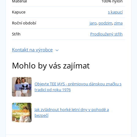
Materiál
100% nylon
Kapuce
s kapucí
Roční období
jaro
,
podzim
,
zima
Střih
Prodloužený střih
Kontakt na výrobce
Mohlo by vás zajímat
Objevte TEE JAYS - prémiovou dánskou značku s
tradicí od roku 1976
Jak zvládnout horké letní dny v pohodě a
bezpečí