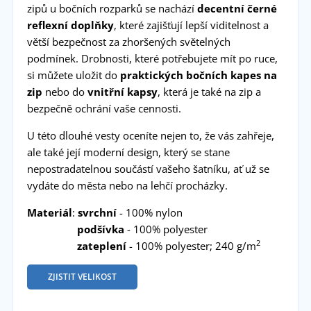
zipů u bočních rozparků se nachází
decentní černé
reflexní doplňky
, které zajišťují lepší viditelnost a
větší bezpečnost za zhoršených světelných
podmínek. Drobnosti, které potřebujete mít po ruce,
si můžete uložit do
praktických bočních kapes na
zip
nebo do
vnitřní kapsy
, která je také na zip a
bezpečně ochrání vaše cennosti.
U této dlouhé vesty oceníte nejen to, že vás zahřeje,
ale také její moderní design, který se stane
nepostradatelnou součástí vašeho šatníku, ať už se
vydáte do města nebo na lehčí procházky.
Materiál
:
svrchní
- 100% nylon
podšívka
- 100% polyester
2
zateplení
- 100% polyester; 240 g/m
ZJISTIT VELIKOST