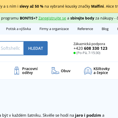
y a s ním i
slevy až 50 %
na vybrané kousky značky
Malfini
. Akce t
ho programu
BONTIS+?
Zaregistrujte se
a
sbírejte body
za nákupy - 
Potisk a výšivka
Firmy a organizace
Reference
Blog
Zákaznická podpora
+420
608 330 123
HLEDAT
(Po-Pá, 7-15:30)
Pracovní
Kšiltovky
Obuv
oděvy
a čepice
a být v každém šatníku. Skvěle se hodí na
jaro i podzim
a