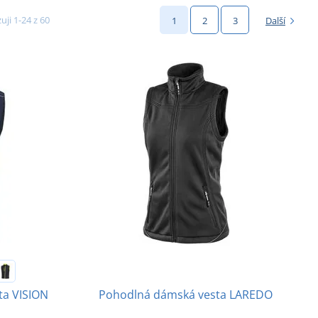
uji 1-24 z 60
1
2
3
Další
Pohodlná dámská vesta LAREDO
ta VISION