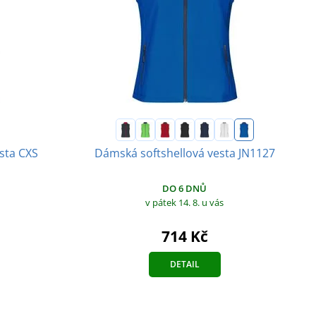
sta CXS
Dámská softshellová vesta JN1127
DO 6 DNŮ
v pátek 14. 8.
u vás
714 Kč
DETAIL