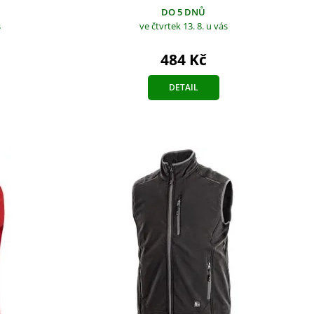
DO 5 DNŮ
ve čtvrtek 13. 8.
u vás
s
484 Kč
DETAIL