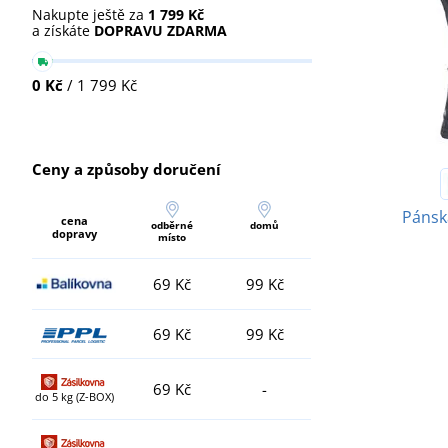
Nakupte ještě za
1 799 Kč
a získáte
DOPRAVU ZDARMA
0 Kč
/ 1 799 Kč
Ceny a způsoby doručení
Pánsk
cena
odběrné
domů
dopravy
místo
69 Kč
99 Kč
69 Kč
99 Kč
69 Kč
-
do 5 kg (Z-BOX)