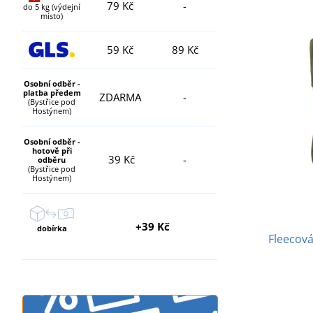
79 Kč
-
do 5 kg (výdejní
místo)
59 Kč
89 Kč
Osobní odběr -
platba předem
ZDARMA
-
(Bystřice pod
Hostýnem)
Osobní odběr -
hotově při
39 Kč
-
odběru
(Bystřice pod
Hostýnem)
+39 Kč
dobírka
Fleecová