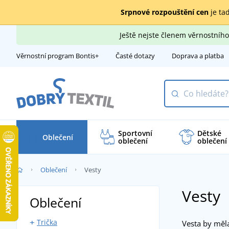
Srpnové rozpouštění cen
je tad
Ještě nejste členem věrnostní
Věrnostní program Bontis+
Časté dotazy
Doprava a platba
Sportovní
Dětské
Oblečení
oblečení
oblečení
Oblečení
Vesty
Vesty
Oblečení
Trička
Vesta by měl