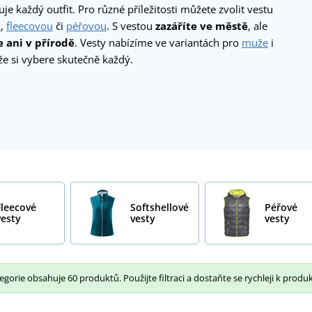
je každý outfit. Pro různé příležitosti můžete zvolit vestu
u
,
fleecovou
či
péřovou
. S vestou
zazáříte ve městě
, ale
e ani v přírodě
. Vesty nabízíme ve variantách pro
muže
i
kže si vybere skutečně každý.
Fleecové
Softshellové
Péřové
vesty
vesty
vesty
gorie obsahuje 60 produktů. Použijte filtraci a dostaňte se rychleji k produk