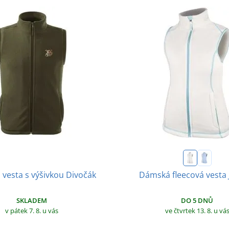
 vesta s výšivkou Divočák
Dámská fleecová vesta 
SKLADEM
DO 5 DNŮ
v pátek 7. 8.
u vás
ve čtvrtek 13. 8.
u vá