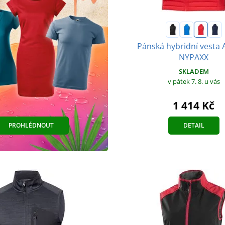
Pánská hybridní vest
NYPAXX
SKLADEM
v pátek 7. 8.
u vás
1 414 Kč
PROHLÉDNOUT
DETAIL