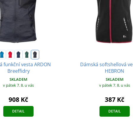
Dámská softshellová ve
á funkční vesta ARDON
HEBRON
Breeffidry
SKLADEM
SKLADEM
v pátek 7. 8.
u vás
v pátek 7. 8.
u vás
387 Kč
908 Kč
DETAIL
DETAIL