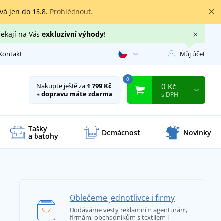
rvá jen do 16.8.
Prohlédnout.
čekají na Vás
exkluzivní výhody
!
Kontakt
Můj účet
0
0 Kč
Nakupte ještě za
1 799 Kč
a
dopravu máte zdarma
s DPH
Tašky
Domácnost
Novinky
a batohy
Oblečeme jednotlivce i firmy
Dodáváme vesty reklamním agenturám,
firmám, obchodníkům s textilem i