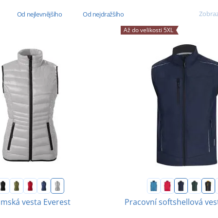
Zobraz
Od nejlevnějšího
Od nejdražšího
Až do velikosti 5XL
mská vesta Everest
Pracovní softshellová ves