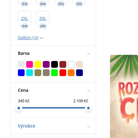
(53)
(54)
(55)
(55)
2XL
3XL
(54)
(30)
Dalších (10)
Barva
Cena
345 Kč
2 109 Kč
Výrobce