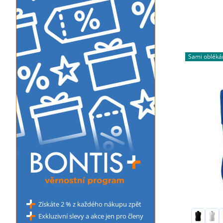
Sami oblék
Získáte 2 % z každého nákupu zpět
Exkluzivní slevy a akce jen pro členy