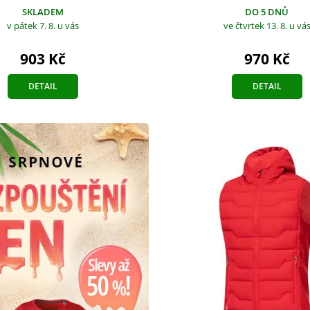
SKLADEM
DO 5 DNŮ
v pátek 7. 8.
u vás
ve čtvrtek 13. 8.
u vá
903 Kč
970 Kč
DETAIL
DETAIL