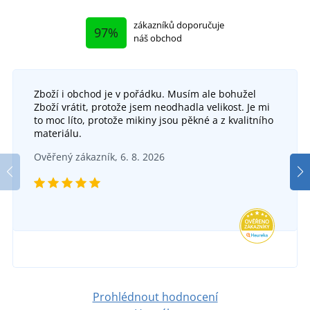
zákazníků doporučuje
97%
náš obchod
Zboží i obchod je v pořádku. Musím ale bohužel
Protipořezové kalhoty s laclem LESNÍK
Zboží vrátit, protože jsem neodhadla velikost. Je mi
to moc líto, protože mikiny jsou pěkné a z kvalitního
Protipořezové rukavice CITA II
SKLADEM
materiálu.
v úterý 11. 8.
u vás
Ověřený zákazník, 6. 8. 2026
SKLADEM
2 671 Kč
v úterý 11. 8.
u vás
DETAIL
79 Kč
DETAIL
Prohlédnout hodnocení