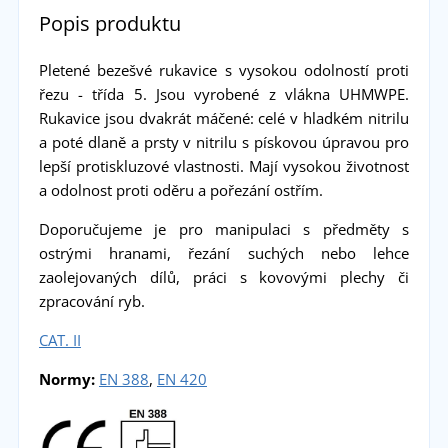
Popis produktu
Pletené bezešvé rukavice s vysokou odolností proti
řezu - třída 5. Jsou vyrobené z vlákna UHMWPE.
Rukavice jsou dvakrát máčené: celé v hladkém nitrilu
a poté dlaně a prsty v nitrilu s pískovou úpravou pro
lepší protiskluzové vlastnosti. Mají vysokou životnost
a odolnost proti oděru a pořezání ostřím.
Doporučujeme je pro manipulaci s předměty s
ostrými hranami, řezání suchých nebo lehce
zaolejovaných dílů, práci s kovovými plechy či
zpracování ryb.
CAT. II
Normy:
EN 388
,
EN 420