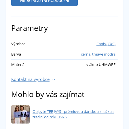
PŘIDAT VLASTNÍ HODNOCENÍ
Parametry
Výrobce
Canis (CXS)
Barva
černá
,
tmavě modrá
Materiál
vlákno UHMWPE
Kontakt na výrobce
Mohlo by vás zajímat
Objevte TEE JAYS - prémiovou dánskou značku s
tradicí od roku 1976