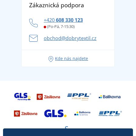
DobrýTextil pro firmy a organizace
Zákaznická podpora
Potisk a výšivka
tradicí od roku 1976
Blog
Zásady ochrany osobních údajů
Jak zvládnout horké letní dny v pohodě a bezpečí
+420
608 330 123
Affiliate
Věrnostní program BONTIS +
Letní dobrodružství začíná balením aneb připravte
(Po-Pá, 7-15:30)
Kariéra
se na dovolenou bez starostí
obchod@dobrytextil.cz
Tipy na svěží outfity pro pohodové léto
Oblíbené tričko City v hlavní roli: outfity pro každou
Kde nás najdete
příležitost!