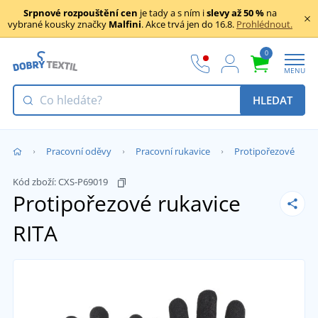
Srpnové rozpouštění cen
je tady a s ním i
slevy až 50 %
na
vybrané kousky značky
Malfini
. Akce trvá jen do 16.8.
Prohlédnout.
0
MENU
HLEDAT
Pracovní oděvy
Pracovní rukavice
Protipořezové
Kód zboží:
CXS-P69019
Protipořezové rukavice
RITA