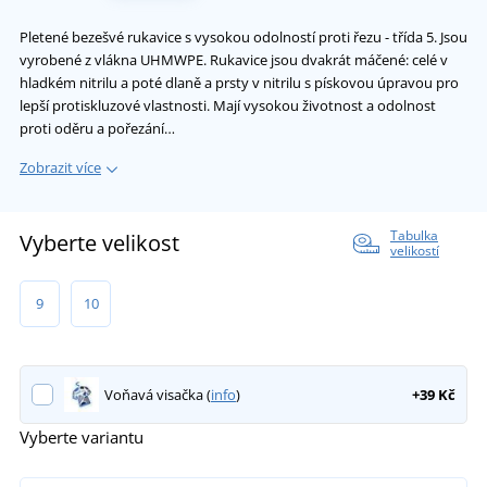
Pletené bezešvé rukavice s vysokou odolností proti řezu - třída 5. Jsou
vyrobené z vlákna UHMWPE. Rukavice jsou dvakrát máčené: celé v
hladkém nitrilu a poté dlaně a prsty v nitrilu s pískovou úpravou pro
lepší protiskluzové vlastnosti. Mají vysokou životnost a odolnost
proti oděru a pořezání…
Zobrazit více
Tabulka
Vyberte velikost
velikostí
9
10
Voňavá visačka (
info
)
+39 Kč
Vyberte variantu